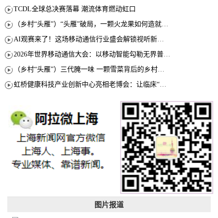
TCDL全球总决赛落幕 潮流体育燃动虹口
（乡村“头雁”）“头雁”破局，一颗火龙果如何造就沪上乡村特色产业化路径
AI观赛来了！这场移动通信行业盛会解锁视听新玩法
2026年世界移动通信大会：以移动智能勾勒无界普惠新愿景
（乡村“头雁”）三代腌一味 一颗雪菜背后的乡村致富经
虹桥健康科技产业创新中心亮相老博会：让临床“需求”定义银发经济新生态
图片报道