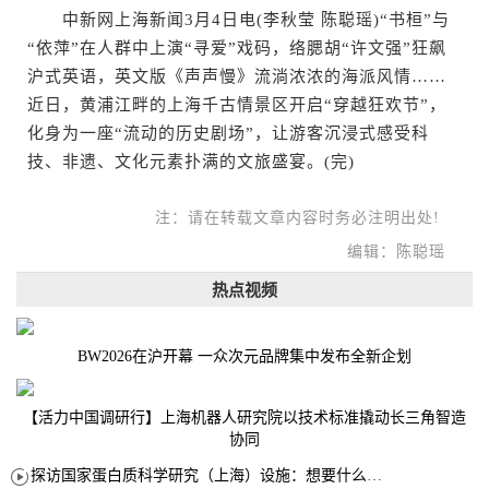
中新网上海新闻3月4日电(李秋莹 陈聪瑶)“书桓”与
“依萍”在人群中上演“寻爱”戏码，络腮胡“许文强”狂飙
沪式英语，英文版《声声慢》流淌浓浓的海派风情……
近日，黄浦江畔的上海千古情景区开启“穿越狂欢节”，
化身为一座“流动的历史剧场”，让游客沉浸式感受科
技、非遗、文化元素扑满的文旅盛宴。(完)
注：请在转载文章内容时务必注明出处!
编辑：陈聪瑶
热点视频
BW2026在沪开幕 一众次元品牌集中发布全新企划
【活力中国调研行】上海机器人研究院以技术标准撬动长三角智造
协同
探访国家蛋白质科学研究（上海）设施：想要什么蛋白 AI直接设计合成