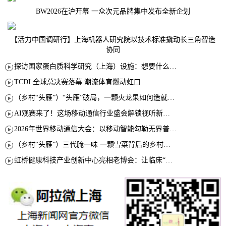
BW2026在沪开幕 一众次元品牌集中发布全新企划
【活力中国调研行】上海机器人研究院以技术标准撬动长三角智造
协同
探访国家蛋白质科学研究（上海）设施：想要什么蛋白 AI直接设计合成
TCDL全球总决赛落幕 潮流体育燃动虹口
（乡村“头雁”）“头雁”破局，一颗火龙果如何造就沪上乡村特色产业化路径
AI观赛来了！这场移动通信行业盛会解锁视听新玩法
2026年世界移动通信大会：以移动智能勾勒无界普惠新愿景
（乡村“头雁”）三代腌一味 一颗雪菜背后的乡村致富经
虹桥健康科技产业创新中心亮相老博会：让临床“需求”定义银发经济新生态