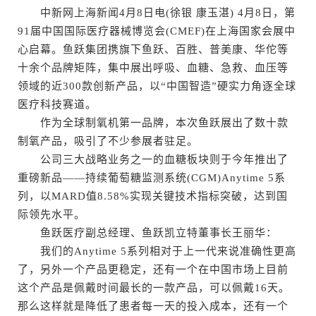
中新网上海新闻4月8日电(徐银 康玉湛) 4月8日，第
91届中国国际医疗器械博览会(CMEF)在上海国家会展中
心启幕。鱼跃集团携旗下鱼跃、百胜、普美康、华佗等
十余个品牌矩阵，集中展出呼吸、血糖、急救、血压等
领域的近300款创新产品，以“中国智造”硬实力角逐全球
医疗科技赛道。
作为全球制氧机第一品牌，本次鱼跃展出了数十款
制氧产品，吸引了不少参展者驻足。
公司三大战略业务之一的血糖板块则于今年推出了
重磅新品——持续葡萄糖监测系统(CGM)Anytime 5系
列，以MARD值8.58%实现关键技术指标突破，达到国
际领先水平。
鱼跃医疗副总经理、鱼跃凯立特董事长王丽华：
我们的Anytime 5系列相对于上一代来说准确性更高
了，另外一个产品更稳定，还有一个在中国市场上目前
这个产品是佩戴时间最长的一款产品，可以佩戴16天。
那么这样就是降低了患者每一天的投入成本，还有一个