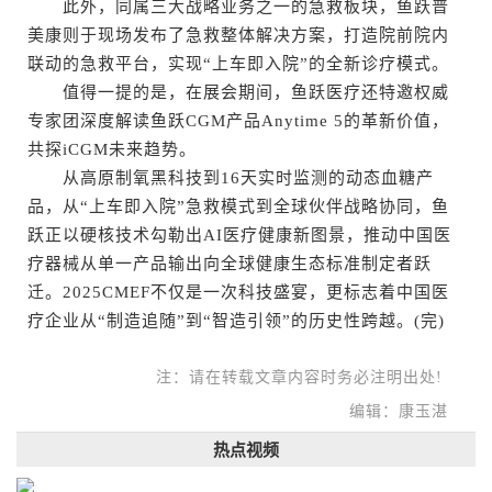
此外，同属三大战略业务之一的急救板块，鱼跃普
美康则于现场发布了急救整体解决方案，打造院前院内
联动的急救平台，实现“上车即入院”的全新诊疗模式。
值得一提的是，在展会期间，鱼跃医疗还特邀权威
专家团深度解读鱼跃CGM产品Anytime 5的革新价值，
共探iCGM未来趋势。
从高原制氧黑科技到16天实时监测的动态血糖产
品，从“上车即入院”急救模式到全球伙伴战略协同，鱼
跃正以硬核技术勾勒出AI医疗健康新图景，推动中国医
疗器械从单一产品输出向全球健康生态标准制定者跃
迁。2025CMEF不仅是一次科技盛宴，更标志着中国医
疗企业从“制造追随”到“智造引领”的历史性跨越。(完)
注：请在转载文章内容时务必注明出处!
编辑：康玉湛
热点视频