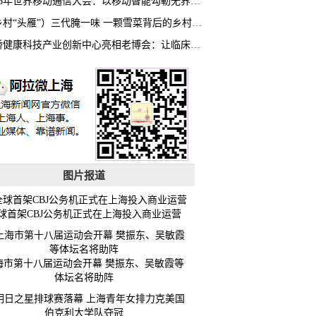
2026年世界移动通信大会：以移动智能勾勒无界普惠新愿景
（乡村“头雁”）三代腌一味 一颗雪菜背后的乡村致富经
虹桥健康科技产业创新中心亮相老博会：让临床“需求”定义银发经济新生态
图片报道
球首架CBJ公务机正式在上海投入商业运营
海市第十八届运动会开幕 樊振东、吴敏霞等
体坛名将助阵