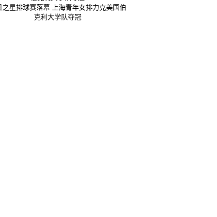
日之星排球赛落幕 上海青年女排力克美国伯
克利大学队夺冠