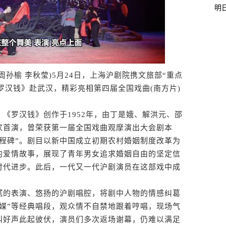
明
孙榆 李秋莹)5月24日，上海沪剧院携文旅部“重点
《罗汉钱》赴武汉，精彩亮相第四届全国戏曲(南方片)
罗汉钱》创作于1952年，由丁是娥、解洪元、邵
家首演，曾荣获第一届全国戏曲观摩演出大会剧本
程碑”。剧目以新中国成立初期农村婚姻制度改革为
的爱情故事，展现了青年男女追求婚姻自由的坚定信
时代进步。此后，一代又一代沪剧演员在这部戏中成
。
的表演、悠扬的沪剧唱腔，将剧中人物的情感纠葛
媒”等经典唱段，观众情不自禁地跟着哼唱，现场气
叫好声此起彼伏，演员们多次返场谢幕，仍难以满足