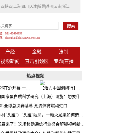
山西
|
陕西
|
上海
|
四川
|
天津
|
新疆
|
兵团
|
云南
|
浙江
021-62496853
shanghai@chinanews.com.cn
产经
金融
法制
视频新闻
直击引领区
专题|
直播
热点视频
BW2026在沪开幕 一众次元品牌集中发布全新企划
【活力中国调研行】上海机器人研究院以技术标准撬动长三角智造协同
探访国家蛋白质科学研究（上海）设施：想要什么蛋白 AI直接设计合成
CDL全球总决赛落幕 潮流体育燃动虹口
（乡村“头雁”）“头雁”破局，一颗火龙果如何造就沪上乡村特色产业化路径
AI观赛来了！这场移动通信行业盛会解锁视听新玩法