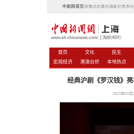
中新网首页
|
安徽
|
北京
|
重庆
|
福建
|
甘肃
|
贵州
首页
文化
民生
宏观经济
港澳台侨
本地热点
经典沪剧《罗汉钱》亮
2025年05