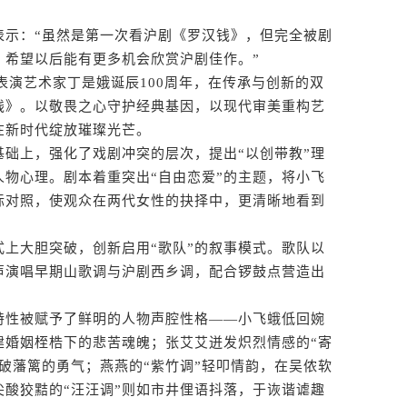
示：“虽然是第一次看沪剧《罗汉钱》，但完全被剧
，希望以后能有更多机会欣赏沪剧佳作。”
演艺术家丁是娥诞辰100周年，在传承与创新的双
钱》。以敬畏之心守护经典基因，以现代审美重构艺
在新时代绽放璀璨光芒。
上，强化了戏剧冲突的层次，提出“以创带教”理
物心理。剧本着重突出“自由恋爱”的主题，将小飞
际对照，使观众在两代女性的抉择中，更清晰地看到
大胆突破，创新启用“歌队”的叙事模式。歌队以
声演唱早期山歌调与沪剧西乡调，配合锣鼓点营造出
性被赋予了鲜明的人物声腔性格——小飞蛾低回婉
建婚姻桎梏下的悲苦魂魄；张艾艾迸发炽烈情感的“寄
破藩篱的勇气；燕燕的“紫竹调”轻叩情韵，在吴侬软
酸狡黠的“汪汪调”则如市井俚语抖落，于诙谐谑趣