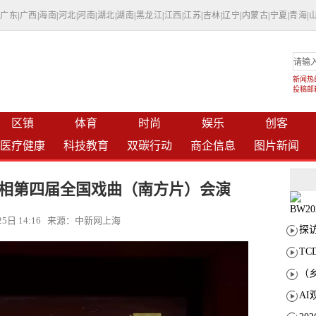
|
广东
|
广西
|
海南
|
河北
|
河南
|
湖北
|
湖南
|
黑龙江
|
江西
|
江苏
|
吉林
|
辽宁
|
内蒙古
|
宁夏
|
青海
|
新闻热线：
投稿邮箱：
区镇
体育
时尚
娱乐
创客
医疗健康
科技教育
双碳行动
商企信息
图片新闻
相第四届全国戏曲（南方片）会演
月25日 14:16 来源：中新网上海
T