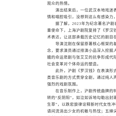
观众的热情。
演出结束后，一位武汉本地戏迷表
情和唱腔吸引，没想到这么有感染力
据了解，2023年为纪念著名沪剧表
重使命下，上海沪剧院复排了《罗汉
术表达，让这部承载历史记忆的剧目
导演沈刚在保留原著核心框架的基础
念，要求演员通过排演小品深入挖掘人
娥的命运悲剧与张艾艾的抗争形成代
社会变革对个体命运的塑造。
此外，沪剧《罗汉钱》在表演形式上
类音乐剧的方式贯穿全剧，通过纯人
强烈的戏剧氛围。
在音乐制作上，沪剧传统曲牌的特
转的“反阴阳”，如泣如诉地勾勒出封
生草”，以跌宕旋律诠释新时代女性冲
语间流淌出少女的机敏与热忱；五婶尖