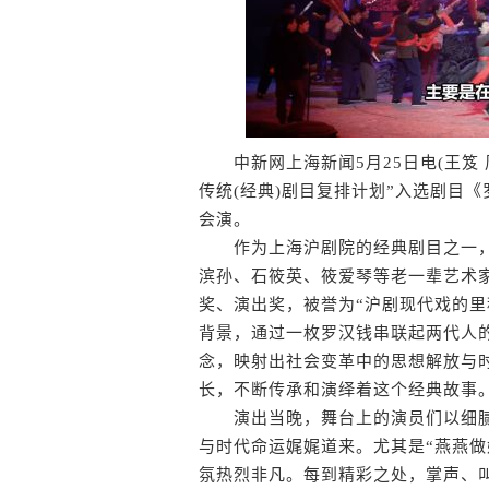
中新网上海新闻5月25日电(王笈 周
传统(经典)剧目复排计划”入选剧目
会演。
作为上海沪剧院的经典剧目之一，《
滨孙、石筱英、筱爱琴等老一辈艺术
奖、演出奖，被誉为“沪剧现代戏的里
背景，通过一枚罗汉钱串联起两代人
念，映射出社会变革中的思想解放与
长，不断传承和演绎着这个经典故事
演出当晚，舞台上的演员们以细腻
与时代命运娓娓道来。尤其是“燕燕做
氛热烈非凡。每到精彩之处，掌声、