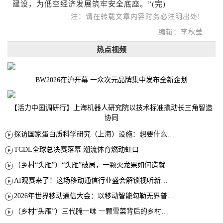
建设，为低空经济发展筑牢安全底座。”(完)
注：请在转载文章内容时务必注明出处!
编辑：李秋莹
热点视频
BW2026在沪开幕 一众次元品牌集中发布全新企划
【活力中国调研行】上海机器人研究院以技术标准撬动长三角智造
协同
探访国家蛋白质科学研究（上海）设施：想要什么蛋白 AI直接设计合成
TCDL全球总决赛落幕 潮流体育燃动虹口
（乡村“头雁”）“头雁”破局，一颗火龙果如何造就沪上乡村特色产业化路径
AI观赛来了！这场移动通信行业盛会解锁视听新玩法
2026年世界移动通信大会：以移动智能勾勒无界普惠新愿景
（乡村“头雁”）三代腌一味 一颗雪菜背后的乡村致富经