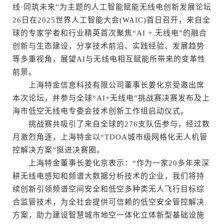
线·同筑未来”为主题的人工智能赋能无线电创新发展论坛
26日在2025世界人工智能大会(WAIC)首日召开，来自全
球的专家学者和行业精英首次聚焦“AI + 无线电”的融合
创新与生态建设，分享技术前沿、实践经验、发展趋势
等多重视角，展望AI与无线电相互赋能所带来的变革性
前景。
上海特金信息科技有限公司董事长姜化京受邀出席
本次论坛，并参与全球“AI+无线电”挑战赛决赛发布及上
海市低空无线电专委会技术创新工作组启动仪式。
挑战赛共吸引了来自全球的276支队伍参与，经过数
月激烈角逐，上海特金以“TDOA城市级网格化无人机管
控解决方案”挺进决赛圈。
上海特金董事长姜化京表示：“作为一家20多年来深
耕无线电感知和频谱大数据分析技术的企业，我们将持
续创新引领频谱空间安全和低空多种类无人飞行目标综
合监管技术，为全社会提供可信赖的低空安全管控解决
方案，助力建设智慧城市地空一体化立体新型基础设施