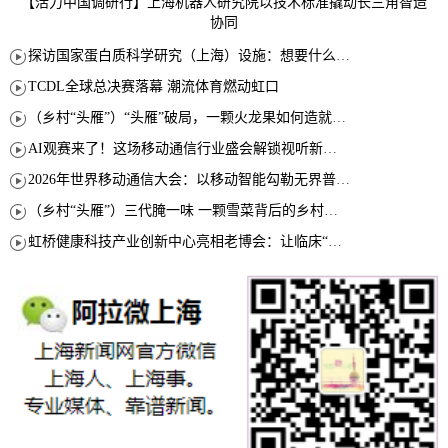
【活力中国调研行】上海机器人研究院以技术标准撬动长三角智造
协同
探访国家蛋白质科学研究（上海）设施：想要什么蛋白 AI直接设计合成
TCDL全球总决赛落幕 潮流体育燃动虹口
（乡村“头雁”）“头雁”破局，一颗火龙果如何造就沪上乡村特色产业化路径
AI观赛来了！这场移动通信行业盛会解锁视听新玩法
2026年世界移动通信大会：以移动智能勾勒无界普惠新愿景
（乡村“头雁”）三代腌一味 一颗雪菜背后的乡村致富经
虹桥健康科技产业创新中心亮相老博会：让临床“需求”定义银发经济新生态