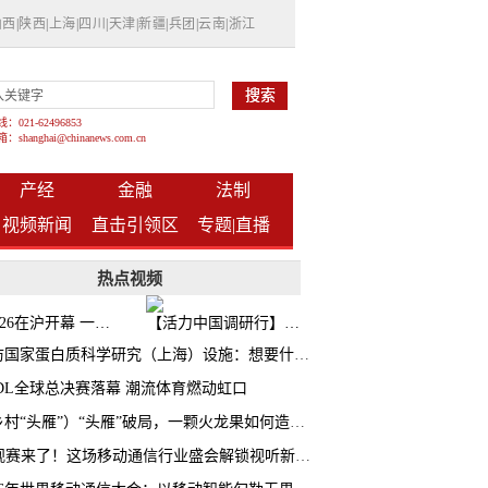
山西
|
陕西
|
上海
|
四川
|
天津
|
新疆
|
兵团
|
云南
|
浙江
021-62496853
shanghai@chinanews.com.cn
产经
金融
法制
视频新闻
直击引领区
专题|
直播
热点视频
BW2026在沪开幕 一众次元品牌集中发布全新企划
【活力中国调研行】上海机器人研究院以技术标准撬动长三角智造协同
探访国家蛋白质科学研究（上海）设施：想要什么蛋白 AI直接设计合成
CDL全球总决赛落幕 潮流体育燃动虹口
（乡村“头雁”）“头雁”破局，一颗火龙果如何造就沪上乡村特色产业化路径
AI观赛来了！这场移动通信行业盛会解锁视听新玩法