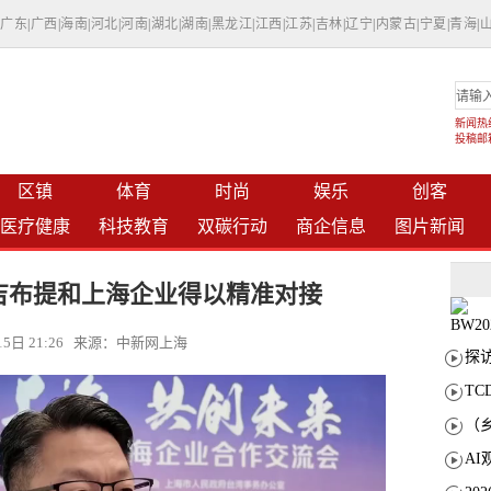
|
广东
|
广西
|
海南
|
河北
|
河南
|
湖北
|
湖南
|
黑龙江
|
江西
|
江苏
|
吉林
|
辽宁
|
内蒙古
|
宁夏
|
青海
|
新闻热线：
投稿邮箱：
区镇
体育
时尚
娱乐
创客
医疗健康
科技教育
双碳行动
商企信息
图片新闻
吉布提和上海企业得以精准对接
月15日 21:26 来源：中新网上海
T