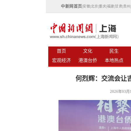
中新网首页
|
安徽
|
北京
|
重庆
|
福建
|
甘肃
|
贵州
首页
文化
民生
宏观经济
港澳台侨
本地热点
何烈辉：交流会让
2026年03