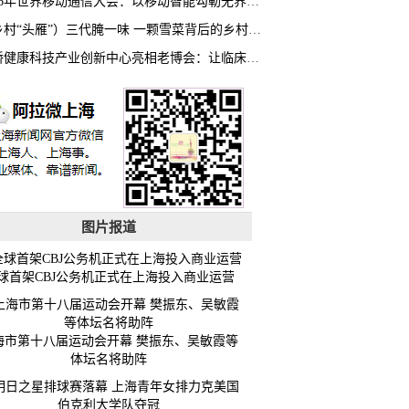
2026年世界移动通信大会：以移动智能勾勒无界普惠新愿景
（乡村“头雁”）三代腌一味 一颗雪菜背后的乡村致富经
虹桥健康科技产业创新中心亮相老博会：让临床“需求”定义银发经济新生态
图片报道
球首架CBJ公务机正式在上海投入商业运营
海市第十八届运动会开幕 樊振东、吴敏霞等
体坛名将助阵