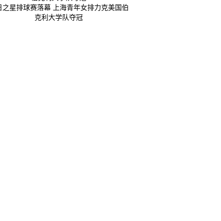
日之星排球赛落幕 上海青年女排力克美国伯
克利大学队夺冠