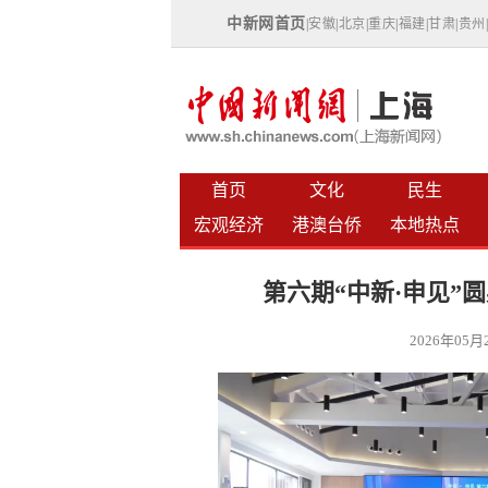
中新网首页
|
安徽
|
北京
|
重庆
|
福建
|
甘肃
|
贵州
首页
文化
民生
宏观经济
港澳台侨
本地热点
第六期“中新·申见”
2026年05