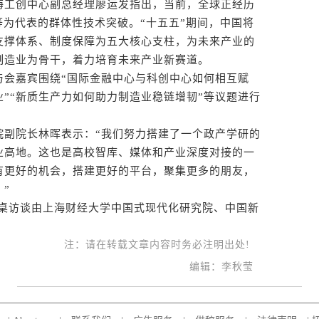
工创中心副总经理廖运发指出，当前，全球正经历
G等为代表的群体性技术突破。“十五五”期间，中国将
支撑体系、制度保障为五大核心支柱，为未来产业的
制造业为骨干，着力培育未来产业新赛道。
会嘉宾围绕“国际金融中心与科创中心如何相互赋
业”“新质生产力如何助力制造业稳链增韧”等议题进行
副院长林晖表示：“我们努力搭建了一个政产学研的
业高地。这也是高校智库、媒体和产业深度对接的一
有更好的机会，搭建更好的平台，聚集更多的朋友，
”
桌访谈由上海财经大学中国式现代化研究院、中国新
注：请在转载文章内容时务必注明出处!
编辑：李秋莹