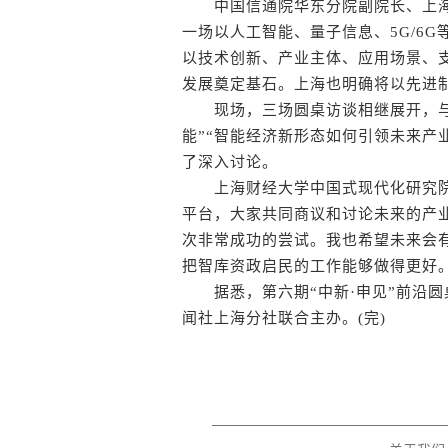
中国信通院华东分院副院长、上海
一场以人工智能、量子信息、5G/6
以技术创新、产业主体、应用场景、
发展奠定基石。上海也明确将以先进
现场，三场圆桌访谈相继展开，与
能”“智能经济新形态如何引领未来产
了深入讨论。
上海财经大学中国式现代化研究院
平台，大家共同商议和讨论未来的产
次非常成功的尝试。我也希望未来会
把智库资政启民的工作能够做得更好。
据悉，第六期“中新·申见”前沿圆
闻社上海分社联合主办。(完)