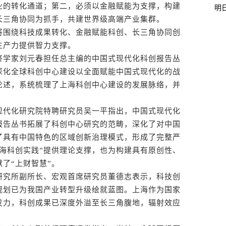
业的转化通道；第二，必须以金融赋能为支撑，构建
明
长三角协同为抓手，共建世界级高端产业集群。
围绕科技成果转化、金融赋能科创、长三角协同创
生产力提供智力支撑。
学家刘元春担任总主编的中国式现代化科创报告丛
深化全球科创中心建设以全面赋能中国式现代化的战
论述，系统梳理了上海科创中心建设的发展脉络，并
代化研究院特聘研究员吴一平指出，中国式现代化
报告丛书拓展了科创中心研究的范畴，深化了对中国
了具有中国特色的区域创新治理模式，形成了完整严
海科创实践”提供理论支撑，也为构建具有原创性、
了“上财智慧”。
究所副所长、宏观首席研究员董德志表示，科技创
规划已为我国产业转型升级绘就蓝图。上海作为国家
发力，科创成果已深度外溢至长三角腹地，辐射效应