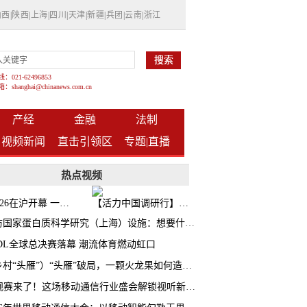
山西
|
陕西
|
上海
|
四川
|
天津
|
新疆
|
兵团
|
云南
|
浙江
021-62496853
shanghai@chinanews.com.cn
产经
金融
法制
视频新闻
直击引领区
专题|
直播
热点视频
BW2026在沪开幕 一众次元品牌集中发布全新企划
【活力中国调研行】上海机器人研究院以技术标准撬动长三角智造协同
探访国家蛋白质科学研究（上海）设施：想要什么蛋白 AI直接设计合成
CDL全球总决赛落幕 潮流体育燃动虹口
（乡村“头雁”）“头雁”破局，一颗火龙果如何造就沪上乡村特色产业化路径
AI观赛来了！这场移动通信行业盛会解锁视听新玩法