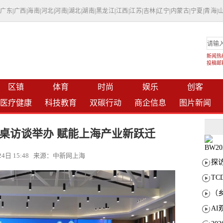
|
广东
|
广西
|
海南
|
河北
|
河南
|
湖北
|
湖南
|
黑龙江
|
江西
|
江苏
|
吉林
|
辽宁
|
内蒙古
|
宁夏
|
青海
|
新闻热线：
投稿邮箱：
区镇
体育
时尚
娱乐
创客
医疗健康
科技教育
双碳行动
商企信息
图片新闻
圆桌访谈举办 赋能上海产业新跃迁
月24日 15:48 来源：中新网上海
T