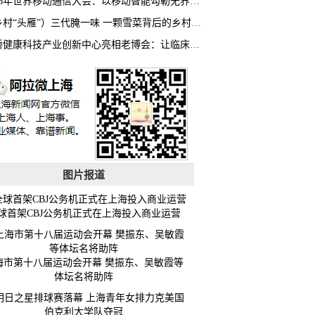
2026年世界移动通信大会：以移动智能勾勒无界普惠新愿景
（乡村“头雁”）三代腌一味 一颗雪菜背后的乡村致富经
虹桥健康科技产业创新中心亮相老博会：让临床“需求”定义银发经济新生态
图片报道
球首架CBJ公务机正式在上海投入商业运营
海市第十八届运动会开幕 樊振东、吴敏霞等
体坛名将助阵