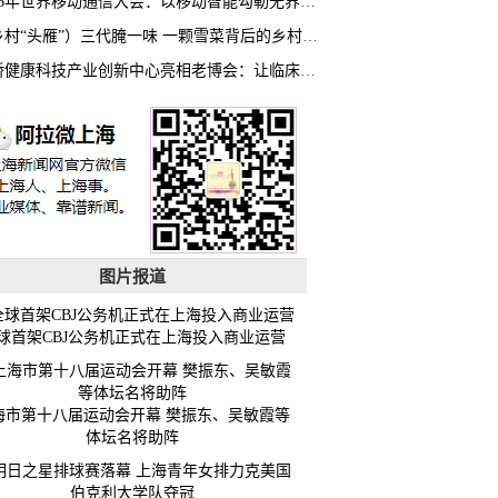
2026年世界移动通信大会：以移动智能勾勒无界普惠新愿景
（乡村“头雁”）三代腌一味 一颗雪菜背后的乡村致富经
虹桥健康科技产业创新中心亮相老博会：让临床“需求”定义银发经济新生态
图片报道
球首架CBJ公务机正式在上海投入商业运营
海市第十八届运动会开幕 樊振东、吴敏霞等
体坛名将助阵