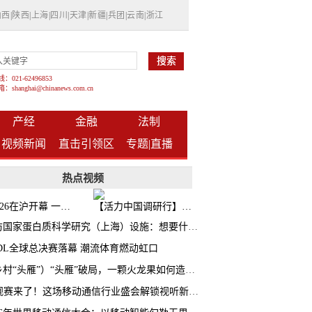
山西
|
陕西
|
上海
|
四川
|
天津
|
新疆
|
兵团
|
云南
|
浙江
021-62496853
shanghai@chinanews.com.cn
产经
金融
法制
视频新闻
直击引领区
专题|
直播
热点视频
BW2026在沪开幕 一众次元品牌集中发布全新企划
【活力中国调研行】上海机器人研究院以技术标准撬动长三角智造协同
探访国家蛋白质科学研究（上海）设施：想要什么蛋白 AI直接设计合成
CDL全球总决赛落幕 潮流体育燃动虹口
（乡村“头雁”）“头雁”破局，一颗火龙果如何造就沪上乡村特色产业化路径
AI观赛来了！这场移动通信行业盛会解锁视听新玩法