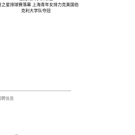
日之星排球赛落幕 上海青年女排力克美国伯
克利大学队夺冠
招聘信息