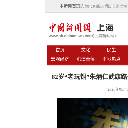
中新网首页
|
安徽
|
北京
|
重庆
|
福建
|
甘肃
|
贵州
首页
文化
民生
宏观经济
港澳台侨
本地热点
82岁“老玩铜”朱炳仁武康
2026年05