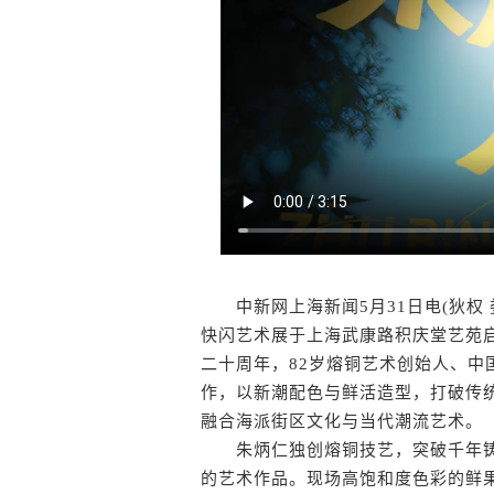
中新网上海新闻5月31日电(狄权 娄瀚锟)5
快闪艺术展于上海武康路积庆堂艺苑启
二十周年，82岁熔铜艺术创始人、
作，以新潮配色与鲜活造型，打破传
融合海派街区文化与当代潮流艺术。
朱炳仁独创熔铜技艺，突破千年铸
的艺术作品。现场高饱和度色彩的鲜