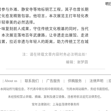
。
明
参与外滩、静安寺等地标铜艺工程，其子也曾长期
文化愈发精致包容。他坦言，本次展览主打年轻化表
年轻审美的必然选择。
味复刻前人成果，守住传统文化根基的同时，当代
。本次展览落地百年武康路，让非遗走出展馆、走进
装置，拉近非遗与年轻人的距离，助力传统工艺在城
注：请在转载文章内容时务必注明出处!
编辑：谢梦圆
|
About us
|
联系我们
|
广告服务
|
供稿服务
|
法律声明
|
本网站所刊载信息，不代表中新社和中新网观点。 刊用本网站稿件，务经书面授权。
未经授权禁止转载、摘编、复制及建立镜像，违者将依法追究法律责任。
常年法律顾问：上海金茂律师事务所