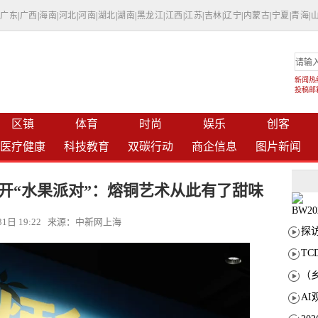
|
广东
|
广西
|
海南
|
河北
|
河南
|
湖北
|
湖南
|
黑龙江
|
江西
|
江苏
|
吉林
|
辽宁
|
内蒙古
|
宁夏
|
青海
|
新闻热线：
投稿邮箱：
区镇
体育
时尚
娱乐
创客
医疗健康
科技教育
双碳行动
商企信息
图片新闻
路开“水果派对”：熔铜艺术从此有了甜味
月31日 19:22 来源：中新网上海
T