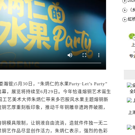
月30日，“朱炳仁的水果Party·Let’s Party”
全
幕，展览将持续至6月29日。今年恰逢熔铜艺术诞生
中国工艺美术大师朱炳仁带来多巴胺风水果主题熔铜新
统铜艺厚重刻板印象，推动千年铜雕非遗跨界破圈，
上
铜模具限制，让铜液自由流淌，造就件件独一无二
果铜艺作品尽显创作活力，朱炳仁表示，强烈的色彩