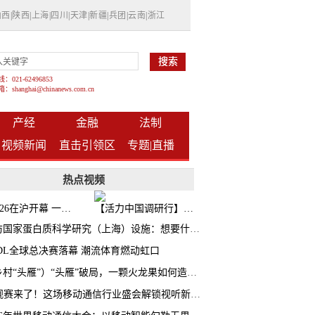
山西
|
陕西
|
上海
|
四川
|
天津
|
新疆
|
兵团
|
云南
|
浙江
021-62496853
shanghai@chinanews.com.cn
产经
金融
法制
视频新闻
直击引领区
专题|
直播
热点视频
BW2026在沪开幕 一众次元品牌集中发布全新企划
【活力中国调研行】上海机器人研究院以技术标准撬动长三角智造协同
探访国家蛋白质科学研究（上海）设施：想要什么蛋白 AI直接设计合成
CDL全球总决赛落幕 潮流体育燃动虹口
（乡村“头雁”）“头雁”破局，一颗火龙果如何造就沪上乡村特色产业化路径
AI观赛来了！这场移动通信行业盛会解锁视听新玩法