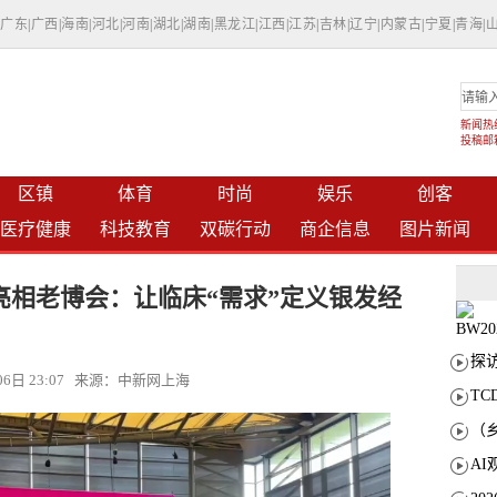
|
广东
|
广西
|
海南
|
河北
|
河南
|
湖北
|
湖南
|
黑龙江
|
江西
|
江苏
|
吉林
|
辽宁
|
内蒙古
|
宁夏
|
青海
|
新闻热线：
投稿邮箱：
区镇
体育
时尚
娱乐
创客
医疗健康
科技教育
双碳行动
商企信息
图片新闻
亮相老博会：让临床“需求”定义银发经
月06日 23:07 来源：中新网上海
T