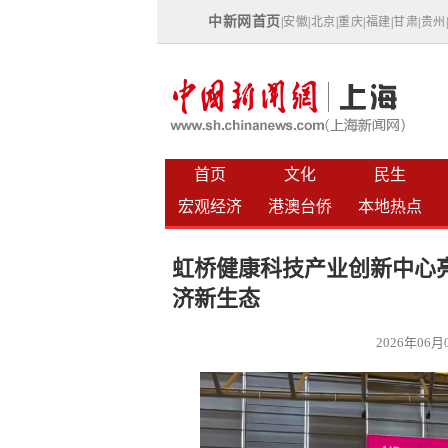
中新网首页
|
安徽
|
北京
|
重庆
|
福建
|
甘肃
|
贵州
首页
文化
民生
宏观经济
港澳台侨
本地热点
虹桥健康科技产业创新中心
济新生态
2026年06