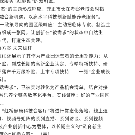
球服务+AI驱动”的双引擎。
生态”的主题形成呼应。龚正市长在考察老博会时指
融合新机遇，以高水平科技创新赋能养老服务”。
这一政策导向的园区级响应：主动把临床专家、制造企
织成一张网，让创新在“被需求”的状态中自然生
迭代，打造生态共建。
方案 未来标杆
IC还展示了其作为产业园运营者的全周期能力：从
补贴，到成长期的高新企业认定、专精特新扶持、研
部落户千万级补贴、上市专项扶持——一张“企业成长
计。
需求”，已被实时转化为产品机会清单，结合对接
国融乐养全链条数字化平台。实践证明：好的产业园区
人。
虹桥健康科技会客厅”将进行常态化落地，线上通
号、视频号矩阵的系列直播、系列访谈、系列视频
科技产业创新中心为载体，以长期主义的“链育新生
展的“虹桥方案”。（完）