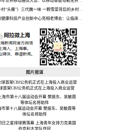
2026年世界移动通信大会：以移动智能勾勒无界普惠新愿景
（乡村“头雁”）三代腌一味 一颗雪菜背后的乡村致富经
虹桥健康科技产业创新中心亮相老博会：让临床“需求”定义银发经济新生态
图片报道
球首架CBJ公务机正式在上海投入商业运营
海市第十八届运动会开幕 樊振东、吴敏霞等
体坛名将助阵