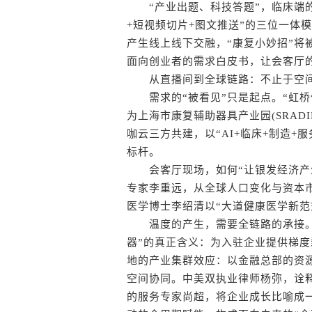
“产业出题、科技答题”，临床端的“
+短视频切片+图文推送”的三位一体
产生线上线下交融，“康复小妙招”将
面向创业者的需求白皮书，让会客厅
从直播间到全球链路：不止于空间
需求的“被看见”只是起点。“虹桥健
为上海市康复辅助器具产业园(SRADI
咖云三方共建，以“AI+临床+制造+
标杆。
会客厅现场，如何“让银发经济产生
专家李重远，从全球人口变化与资本
医学博士李绍清以“大道健康医学新范
温度的产生，需要全链路的承接。
器”的真正含义：为入驻企业提供梯
地的产业集群效应：以金融总部的资
空间协同。中美双执业律师杨弥，诠
的服务专家尚超，将企业成长比喻成