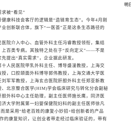
明
求被“看见”
健康科技会客厅的逻辑是“造链育生态”。今年4月刚
业创新联合体，旗下“一医荟”正是这条生态路径的
医院介入中心、血管外科主任冯睿教授领衔，集结
上百类专病。其独特之处在于“反向定义”——不是
先提出“真实需求”，企业据此研发。
十人民医院甲乳外科主任、博导盛湲教授，上海交
教授，口腔颌面外科博导郭伟教授，上海交通大学医
任刘军军教授，上海玄合医院肝胆外科主任郑亚新教
、北京整合医学(HIM)学会临床研究与转化分会副秘
肝胆外科中心主任助理，副主任医师施长鹰，同济医
同济大学附属第一妇婴保健院妇科的副主任医师徐凡
，而是采用“给老百姓的康复小妙招+给创新者的产品
操作的康复知识，让创业者带走经过临床验证的，带有