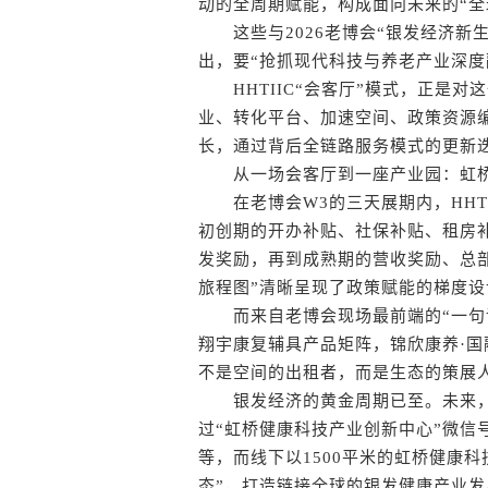
动的全周期赋能，构成面向未来的“全
这些与2026老博会“银发经济新
出，要“抢抓现代科技与养老产业深度
HHTIIC“会客厅”模式，正是对
业、转化平台、加速空间、政策资源编
长，通过背后全链路服务模式的更新
从一场会客厅到一座产业园：虹桥
在老博会W3的三天展期内，HHTI
初创期的开办补贴、社保补贴、租房
发奖励，再到成熟期的营收奖励、总
旅程图”清晰呈现了政策赋能的梯度设
而来自老博会现场最前端的“一句话
翔宇康复辅具产品矩阵，锦欣康养·
不是空间的出租者，而是生态的策展
银发经济的黄金周期已至。未来，“
过“虹桥健康科技产业创新中心”微信
等，而线下以1500平米的虹桥健康
态”，打造链接全球的银发健康产业发