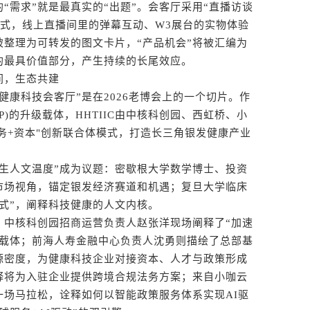
需求”就是最真实的“出题”。会客厅采用“直播访谈
模式，线上直播间里的弹幕互动、W3展台的实物体验
被整理为可转发的图文卡片，“产品机会”将被汇编为
的最具价值部分，产生持续的长尾效应。
，生态共建
康科技会客厅”是在2026老博会上的一个切片。作
P)的升级载体，HHTIIC由中核科创园、西虹桥、小
服务+资本"创新联合体模式，打造长三角银发健康产业
人文温度”成为议题：密歇根大学数学博士、投资
市场视角，锚定银发经济赛道和机遇；复旦大学临床
式”，阐释科技健康的人文内核。
中核科创园招商运营负责人赵张洋现场阐释了“加速
度载体；前海人寿金融中心负责人沈勇则描绘了总部基
源密度，为健康科技企业对接资本、人才与政策形成
释将为入驻企业提供跨境合规法务方案；来自小咖云
一场马拉松，诠释如何以智能政策服务体系实现AI驱