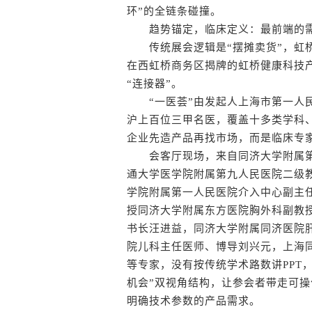
环”的全链条碰撞。
趋势锚定，临床定义：最前端的需
传统展会逻辑是“摆摊卖货”，虹桥
在西虹桥商务区揭牌的虹桥健康科技产
“连接器”。
“一医荟”由发起人上海市第一人民
沪上百位三甲名医，覆盖十多类学科、
企业先造产品再找市场，而是临床专家
会客厅现场，来自同济大学附属第
通大学医学院附属第九人民医院二级
学院附属第一人民医院介入中心副主
授同济大学附属东方医院胸外科副教授
书长汪进益，同济大学附属同济医院
院儿科主任医师、博导刘兴元，上海
等专家，没有按传统学术路数讲PPT
机会”双视角结构，让参会者带走可
明确技术参数的产品需求。