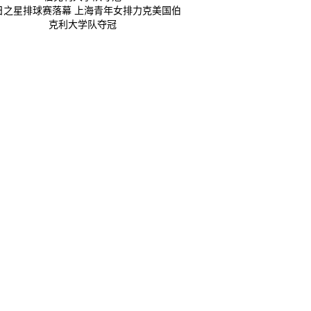
日之星排球赛落幕 上海青年女排力克美国伯
克利大学队夺冠