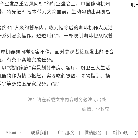
业发展重要风向标”的行业盛会上，中国移动杭州
明
秀，将先进AI技术带到大众面前，生动勾勒出具身智
约3平方米的餐车内，收到指令后的咖啡机器人灵活
一系列复杂操作。短短1分钟，一杯现制咖啡便从取餐
犀机器狗同样接客不停。面对参观者接连发出的语音
应，有条不紊地完成任务。
“微缩家庭”实景划分书房、客厅、厨卫三大生活
机器狗作为核心枢纽，实现吃药提醒、寻物指引、操
导等多维度居家服务。(完)
注：请在转载文章内容时务必注明出处!
编辑：李秋莹
|
About us
|
联系我们
|
广告服务
|
供稿服务
|
法律声明
|