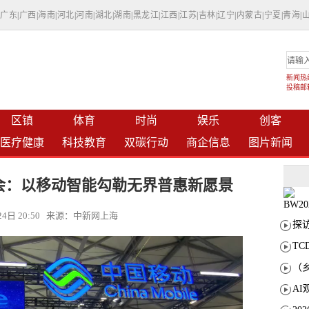
|
广东
|
广西
|
海南
|
河北
|
河南
|
湖北
|
湖南
|
黑龙江
|
江西
|
江苏
|
吉林
|
辽宁
|
内蒙古
|
宁夏
|
青海
|
新闻热线：
投稿邮箱：
区镇
体育
时尚
娱乐
创客
医疗健康
科技教育
双碳行动
商企信息
图片新闻
大会：以移动智能勾勒无界普惠新愿景
月24日 20:50 来源：中新网上海
T