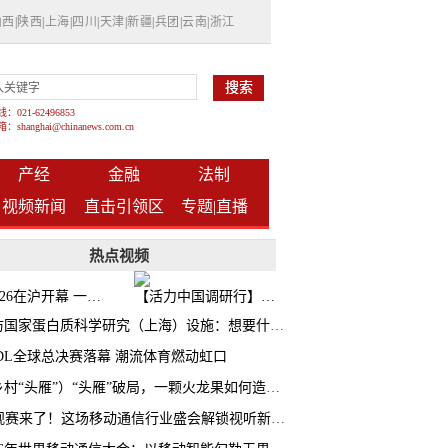
山西
|
陕西
|
上海
|
四川
|
天津
|
新疆
|
兵团
|
云南
|
浙江
021-62496853
shanghai@chinanews.com.cn
产经
金融
法制
视频新闻
直击引领区
专题|
直播
热点视频
BW2026在沪开幕 一众次元品牌集中发布全新企划
【活力中国调研行】上海机器人研究院以技术标准撬动长三角智造协同
探访国家蛋白质科学研究（上海）设施：想要什么蛋白 AI直接设计合成
CDL全球总决赛落幕 潮流体育燃动虹口
（乡村“头雁”）“头雁”破局，一颗火龙果如何造就沪上乡村特色产业化路径
AI观赛来了！这场移动通信行业盛会解锁视听新玩法