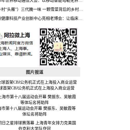
2026年世界移动通信大会：以移动智能勾勒无界普惠新愿景
（乡村“头雁”）三代腌一味 一颗雪菜背后的乡村致富经
虹桥健康科技产业创新中心亮相老博会：让临床“需求”定义银发经济新生态
图片报道
球首架CBJ公务机正式在上海投入商业运营
海市第十八届运动会开幕 樊振东、吴敏霞等
体坛名将助阵