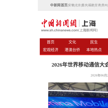
中新网首页
|
安徽
|
北京
|
重庆
|
福建
|
甘肃
|
贵州
首页
文化
民生
宏观经济
港澳台侨
本地热点
2026年世界移动通信
2026年06