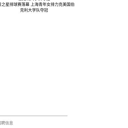
日之星排球赛落幕 上海青年女排力克美国伯
克利大学队夺冠
招聘信息