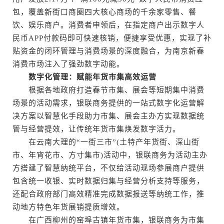
包，覆盖新街口商圈四大核心商场的千余家零售、餐
饮、娱乐商户。消费者申领后，在指定商户出示数字人
民币APP付款码即可快速核销，便捷享受优惠，实现了补
贴资金的闭环管理与消费场景的深度融合，为南京新春
消费市场注入了强劲数字动能。
数字化管理：赋能年货市集高效运营
根据各地政府打造春节市集、展会等短期集中消费
场景的活动需求，银联商务提供的一站式数字化运营解
决方案以智慧化手段助力市集、展会主办方实现数据统
管与经营提效，让传统年货市集焕发数字活力。
在云南大理的“一街三市”(土特产年货街、深山街
市、年宵花市、方寸集市)活动中，银联商务为活动主办
方搭建了智慧纳统平台，不仅给活动现场参展商户提供
包含统一收银、实时数据归集与经营分析支持等服务，
还配合政府部门高效精准完成数据报送等纳统工作，推
动地方特色年货展销提质增效。
在广西柳州的窑埠古镇年货市集，银联商务为市集