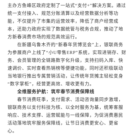
主办方鱼峰区政府定制了一站式“支付+”解决方案。通过
统一支付接入、规范分账清算以及经营数据分析等功
能，不仅提升了市集的运营效率，降低了商户经营成
本，还助力政府实现了数据统管与税务合规，推动了地
方新春消费市场的规范高效运行。
在新疆乌鲁木齐的“新春年货博览会”上，银联商务
为参展商户上线了“小U零售ERP”系统，实现进销存、财
务、会员管理的全链路数字化升级，支持扫码入库、快
速调价、实时查看热销榜等便捷功能，同时还积极联动
当地银行推出专属营销活动，让传统年货摊主轻松变身
“数字掌柜”，经营更高效、增收更有力。
全维服务护航：筑牢春节消费保障线
春节消费旺季，支付需求、活动咨询量同步激增，
银联商务以支付科技为核、以全时服务为基，统筹客服
响应、技术支撑、运营赋能与一线保障，为促消费惠民
活动落地筑牢服务保障线，让节日消费更安心、更省
心。