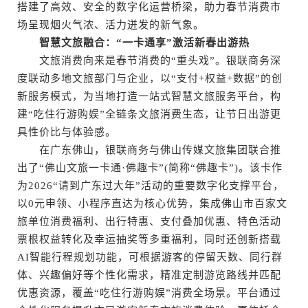
搭建了高效、安全的数字化运营桥梁，助力春节消费市
场呈现烟火气浓、活力迸发的新气象。
智慧文旅融合：“一卡通享”激活新春出游热
文旅消费向来是春节消费的“重头戏”。银联商务深
度联动多地文旅部门与企业，以“支付+权益+数据”的创
新服务模式，为当地打造一站式智慧文旅服务平台，构
建“吃住行游购娱”全链条文旅消费生态，让节日出游更
具性价比与体验感。
在广东佛山，银联商务与佛山传媒文旅集团联合推
出了“佛山文旅一卡通·佛趣卡”(简称“佛趣卡”)。该卡作
为2026“请到广东过大年”活动的重要数字化支撑平台，
以0元申领、小程序直达为核心优势，集成佛山市百家文
旅单位消费福利、出行特惠、支付叠加优惠、特色活动
票根权益转化及幸运抽奖等多重福利，同时还创新搭载
AI智能行程规划功能，可根据游客的停留天数、同行群
体、兴趣偏好等个性化需求，精准定制游览路线并匹配
优惠资源，覆盖“吃住行游购娱”消费全场景。平台通过