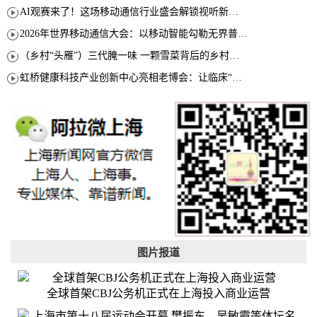
AI观赛来了！这场移动通信行业盛会解锁视听新玩法
2026年世界移动通信大会：以移动智能勾勒无界普惠新愿景
（乡村“头雁”）三代腌一味 一颗雪菜背后的乡村致富经
虹桥健康科技产业创新中心亮相老博会：让临床“需求”定义银发经济新生态
图片报道
全球首架CBJ公务机正式在上海投入商业运营