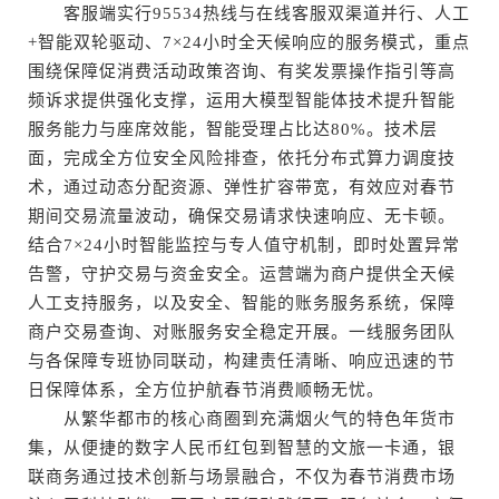
客服端实行95534热线与在线客服双渠道并行、人工
+智能双轮驱动、7×24小时全天候响应的服务模式，重点
围绕保障促消费活动政策咨询、有奖发票操作指引等高
频诉求提供强化支撑，运用大模型智能体技术提升智能
服务能力与座席效能，智能受理占比达80%。技术层
面，完成全方位安全风险排查，依托分布式算力调度技
术，通过动态分配资源、弹性扩容带宽，有效应对春节
期间交易流量波动，确保交易请求快速响应、无卡顿。
结合7×24小时智能监控与专人值守机制，即时处置异常
告警，守护交易与资金安全。运营端为商户提供全天候
人工支持服务，以及安全、智能的账务服务系统，保障
商户交易查询、对账服务安全稳定开展。一线服务团队
与各保障专班协同联动，构建责任清晰、响应迅速的节
日保障体系，全方位护航春节消费顺畅无忧。
从繁华都市的核心商圈到充满烟火气的特色年货市
集，从便捷的数字人民币红包到智慧的文旅一卡通，银
联商务通过技术创新与场景融合，不仅为春节消费市场