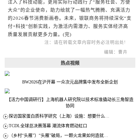
注入了科技动能，更用实际行动践行了“服务社会、方便
大众”的企业使命，助力绘就了一幅热气腾腾、充满活力
的2026春节消费新画卷。未来，银联商务将持续深化“支
付+科技”创新实践，为激活内需潜力、服务实体经济高
质量发展贡献更多力量。(完)
注：请在转载文章内容时务必注明出处!
编辑：曹卉
热点视频
BW2026在沪开幕 一众次元品牌集中发布全新企划
【活力中国调研行】上海机器人研究院以技术标准撬动长三角智造
协同
探访国家蛋白质科学研究（上海）设施：想要什么蛋白 AI直接设计合成
TCDL全球总决赛落幕 潮流体育燃动虹口
（乡村“头雁”）“头雁”破局，一颗火龙果如何造就沪上乡村特色产业化路径