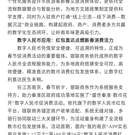
个性化服务提升市民游客新春文旅消费体验，更依托全
流程数据整合与智能分析，为地方文旅政策制定提供科
学支撑，同时为入驻商户打通“线上引流—线下消费—数
据沉淀”商业链路，构建起政府、商户、消费者多方共赢
的数字化生态闭环，让岭南年味更具吸引力。
数字人民币应用：红包直达点燃新春消费活力
数字人民币凭借安全便捷、可追溯的特性，正成为
春节促消费活动的重要载体。银联商务依托成熟的数字
人民币全流程服务能力，为多地政府搭建安全可控、高
效便捷、精准直达的数币消费红包发放体系，让数字红
利直达民生末梢。
在江苏南京，春节前夕，银联商务作为系统服务支
持方，助力秦淮区政府成功落地实施了“盛世秦淮·数币花
开”数字人民币促消费活动。依托旗下的数字人民币红包
平台，银联商务锚定商户收单适配、系统无缝对接、多
银行协同联动三大关键环节，为活动量身构建了全流程
数币红包发放体系。活动首期，面向“我的南京”APP实名
用户发放2.17万个“满100元减50元”数字人民币消费红