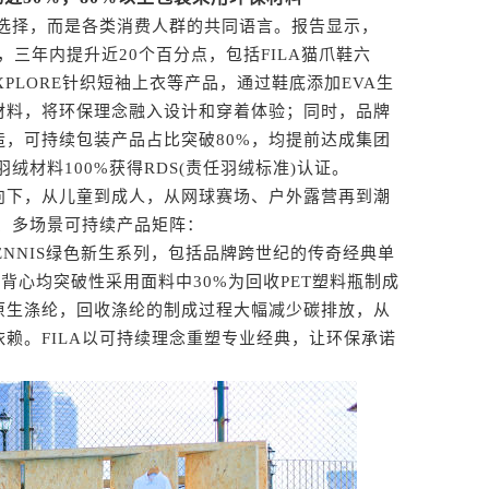
选择，而是各类消费人群的共同语言。报告显示，
8%，三年内提升近20个百分点，包括FILA猫爪鞋六
A EXPLORE针织短袖上衣等产品，通过鞋底添加EVA生
材料，将环保理念融入设计和穿着体验；同时，品牌
，可持续包装产品占比突破80%，均提前达成集团
绒材料100%获得RDS(责任羽绒标准)认证。
”方向下，从儿童到成人，从网球赛场、户外露营再到潮
段、多场景可持续产品矩阵：
ENNIS绿色新生系列，包括品牌跨世纪的传奇经典单
背心均突破性采用面料中30%为回收PET塑料瓶制成
原生涤纶，回收涤纶的制成过程大幅减少碳排放，从
赖。FILA以可持续理念重塑专业经典，让环保承诺