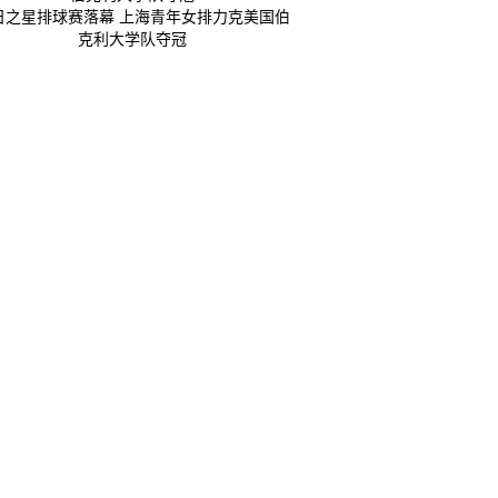
日之星排球赛落幕 上海青年女排力克美国伯
克利大学队夺冠