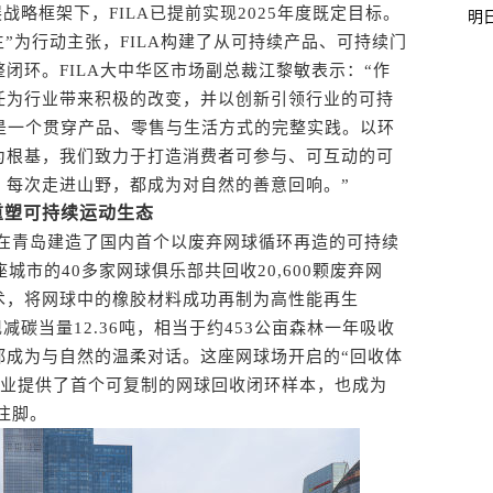
战略框架下，FILA已提前实现2025年度既定目标。
明
e 与自然共生”为行动主张，FILA构建了从可持续产品、可持续门
闭环。FILA大中华区市场副总裁江黎敏表示：“作
任为行业带来积极的改变，并以创新引领行业的可持
’，是一个贯穿产品、零售与生活方式的完整实践。以环
为根基，我们致力于打造消费者可参与、可互动的可
、每次走进山野，都成为对自然的善意回响。”
重塑可持续运动生态
在青岛建造了国内首个以废弃网球循环再造的可持续
城市的40多家网球俱乐部共回收20,600颗废弃网
术，将网球中的橡胶材料成功再制为高性能再生
减碳当量12.36吨，相当于约453公亩森林一年吸收
都成为与自然的温柔对话。这座网球场开启的“回收体
行业提供了首个可复制的网球回收闭环样本，也成为
注脚。