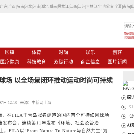
|
广东
|
广西
|
海南
|
河北
|
河南
|
湖北
|
湖南
|
黑龙江
|
江西
|
江苏
|
吉林
|
辽宁
|
内蒙古
|
宁夏
|
青海
|
新闻热线：
投稿邮箱：
区镇
体育
时尚
娱乐
创客
医疗健康
科技教育
双碳行动
商企信息
图片新闻
网球场 以全场景闭环推动运动时尚可持续
月07日 12:10 来源：中新网上海
T
，在FILA于青岛冠名建造的国内首个可持续网球场
报告发布会，连续第11年发布《环境、社会及管治
ILA以“From Nature To Nature与自然共生”为