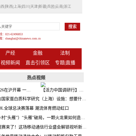
山西
|
陕西
|
上海
|
四川
|
天津
|
新疆
|
兵团
|
云南
|
浙江
021-62496853
shanghai@chinanews.com.cn
产经
金融
法制
视频新闻
直击引领区
专题|
直播
热点视频
BW2026在沪开幕 一众次元品牌集中发布全新企划
【活力中国调研行】上海机器人研究院以技术标准撬动长三角智造协同
探访国家蛋白质科学研究（上海）设施：想要什么蛋白 AI直接设计合成
CDL全球总决赛落幕 潮流体育燃动虹口
（乡村“头雁”）“头雁”破局，一颗火龙果如何造就沪上乡村特色产业化路径
AI观赛来了！这场移动通信行业盛会解锁视听新玩法