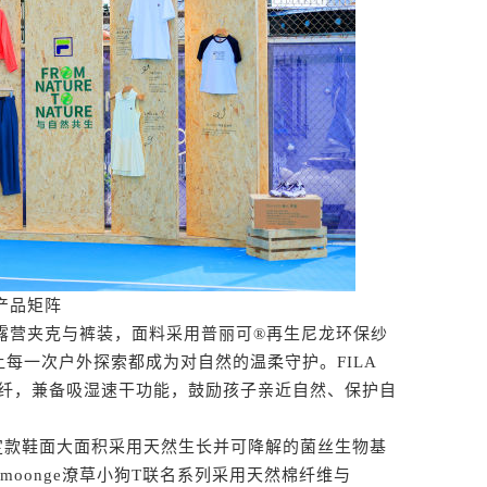
产品矩阵
环保露营夹克与裤装，面料采用普丽可®再生尼龙环保纱
每一次户外探索都成为对自然的温柔守护。FILA
收化纤，兼备吸湿速干功能，鼓励孩子亲近自然、保护自
限定款鞋面大面积采用天然生长并可降解的菌丝生物基
N 的moonge潦草小狗T联名系列采用天然棉纤维与