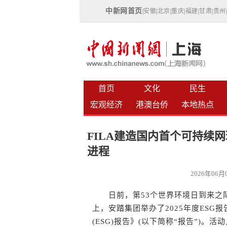
中新网首页
|
安徽
|
北京
|
重庆
|
福建
|
甘肃
|
贵州
首页
文化
民生
宏观经济
港澳台侨
本地热点
FILA建造国内首个可持续
进程
2026年06
日前，第53个世界环境日到来之际
上，安踏集团举办了2025年度ESG
(ESG)报告》(以下简称“报告”)。活动上，F