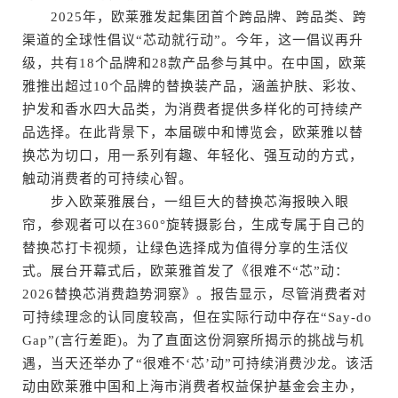
2025年，欧莱雅发起集团首个跨品牌、跨品类、跨
渠道的全球性倡议“芯动就行动”。今年，这一倡议再升
级，共有18个品牌和28款产品参与其中。在中国，欧莱
雅推出超过10个品牌的替换装产品，涵盖护肤、彩妆、
护发和香水四大品类，为消费者提供多样化的可持续产
品选择。在此背景下，本届碳中和博览会，欧莱雅以替
换芯为切口，用一系列有趣、年轻化、强互动的方式，
触动消费者的可持续心智。
步入欧莱雅展台，一组巨大的替换芯海报映入眼
帘，参观者可以在360°旋转摄影台，生成专属于自己的
替换芯打卡视频，让绿色选择成为值得分享的生活仪
式。展台开幕式后，欧莱雅首发了《很难不“芯”动：
2026替换芯消费趋势洞察》。报告显示，尽管消费者对
可持续理念的认同度较高，但在实际行动中存在“Say-do
Gap”(言行差距)。为了直面这份洞察所揭示的挑战与机
遇，当天还举办了“很难不‘芯’动”可持续消费沙龙。该活
动由欧莱雅中国和上海市消费者权益保护基金会主办，