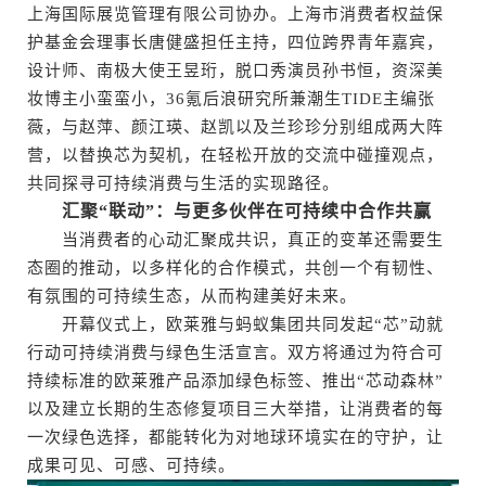
上海国际展览管理有限公司协办。上海市消费者权益保
护基金会理事长唐健盛担任主持，四位跨界青年嘉宾，
设计师、南极大使王昱珩，脱口秀演员孙书恒，资深美
妆博主小蛮蛮小，36氪后浪研究所兼潮生TIDE主编张
薇，与赵萍、颜江瑛、赵凯以及兰珍珍分别组成两大阵
营，以替换芯为契机，在轻松开放的交流中碰撞观点，
共同探寻可持续消费与生活的实现路径。
汇聚“联动”：与更多伙伴在可持续中合作共赢
当消费者的心动汇聚成共识，真正的变革还需要生
态圈的推动，以多样化的合作模式，共创一个有韧性、
有氛围的可持续生态，从而构建美好未来。
开幕仪式上，欧莱雅与蚂蚁集团共同发起“芯”动就
行动可持续消费与绿色生活宣言。双方将通过为符合可
持续标准的欧莱雅产品添加绿色标签、推出“芯动森林”
以及建立长期的生态修复项目三大举措，让消费者的每
一次绿色选择，都能转化为对地球环境实在的守护，让
成果可见、可感、可持续。