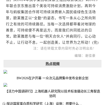
年联合京东推出首个美妆可持续消费激励计划，再到今
年与蚂蚁集团合作将可持续消费嵌入国民级绿色生活场
景，欧莱雅正以“全勤”的姿态，书写一条从心之所向到
行之有效的可持续路径。当每一次选择都带着对地球的
善意，可持续便不再是远方，而是我们共同抵达的日
常。欧莱雅愿与每一位“明天合伙人”并肩同行，让心动
不止，让行动不息，一起创造美，让世界为之所动！(完)
注：请在转载文章内容时务必注明出处!
编辑：谢佳豪
热点视频
BW2026在沪开幕 一众次元品牌集中发布全新企划
【活力中国调研行】上海机器人研究院以技术标准撬动长三角智造
协同
探访国家蛋白质科学研究（上海）设施：想要什么蛋白 AI直接设计合成