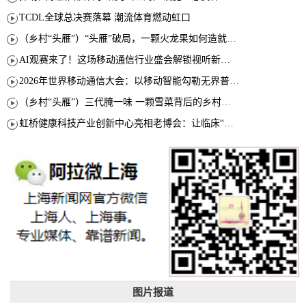
TCDL全球总决赛落幕 潮流体育燃动虹口
（乡村“头雁”）“头雁”破局，一颗火龙果如何造就沪上乡村特色产业化路径
AI观赛来了！这场移动通信行业盛会解锁视听新玩法
2026年世界移动通信大会：以移动智能勾勒无界普惠新愿景
（乡村“头雁”）三代腌一味 一颗雪菜背后的乡村致富经
虹桥健康科技产业创新中心亮相老博会：让临床“需求”定义银发经济新生态
图片报道