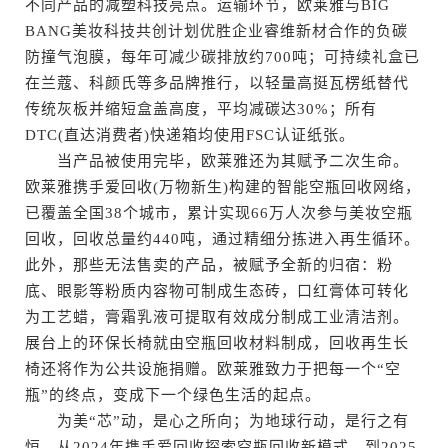
不同产品的减塑科技亮点。运输环节，欧莱雅与BIG
BANG美妆科技共创计划优胜企业睿维新材合作的负碳
防撞气泡膜，每年可减少碳排放约700吨；可持续礼盒已
在兰蔻、科颜氏等多品牌推行，以轻量高挺瓦楞纸替代
传统灰板并缩短盒盖高度，平均减碳达30%；所有
DTC(直达消费者)快递箱均使用FSC认证纸张。
当产品被使用完毕，欧莱雅还为其赋予二次生命。
欧莱雅携手爱回收(万物新生)构建的智能空瓶回收网络，
已覆盖全国38个城市，累计实现66万人次参与美妆空瓶
回收，回收总量约440吨，通过精细分拣进入再生循环。
此外，那些无法售卖的产品，被赋予全新的归宿：粉
底、眼影等粉质内容物可制成生态砖，口红膏体可转化
为工艺蜡，膏霜乳液可提取有效成分制成工业清洁剂。
展台上的环保长椅就由空瓶回收材料制成，回收再生长
椅还将作为公共设施捐赠。欧莱雅致力于把每一个“空
瓶”的终点，变成下一个绿色生活的起点。
为美“芯”动，是心之所向；为地球行动，是行之有
恒。从2024年携手爱回收探索空瓶回收新模式，到2025