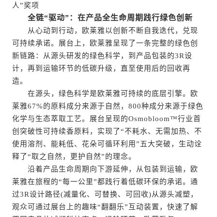
人”奖项
全链“驱动”：在产品全生命周期践行绿色创新
从心动到行动，欧莱雅以创新不断自我迭代，兑现
可持续承诺。展台上，欧莱雅呈现了一条完整的绿色创
新链路：从源头研发的绿色科学，到产品包装的3R设
计，再到运输环节的低碳升级，直至使用后的回收再
造。
在源头，绿色科学是欧莱雅可持续的底层引擎。欧
莱雅67%的原料成分来源于自然，800种成分来源于绿色
化学与生态萃取工艺。展台呈现的Osmobloom™行业首
创突破性可持续香原料，实现了“不耗水、无需加热、不
使用溶剂、能耗低、花朵可循环利用”五大突破，生动诠
释了“取之自然，更护自然”的理念。
沿着产品生命周期向下游延伸，从包装到运输，欧
莱雅在旅程的“每一公里”都践行着低碳环保的承诺。通
过3R设计路径(减量化、可替换、可回收)从源头减塑，
观众可通过展台上的趣味“翻翻乐”互动装置，快速了解