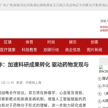
|
广东
|
广西
|
海南
|
河北
|
河南
|
湖北
|
湖南
|
黑龙江
|
江西
|
江苏
|
吉林
|
辽宁
|
内蒙古
|
宁夏
|
青海
|
新闻热线：
投稿邮箱：
区镇
体育
时尚
娱乐
创客
医疗健康
科技教育
双碳行动
商企信息
图片新闻
作：加速科研成果转化 驱动药物发现与
月12日 12:48 来源：中新网上海
T
战略合作协议。双方将在肿瘤学、心血管及肾脏、
探索新靶点和疾病发病机制，增强人工智能赋能的药
台和对于药物分子形式的理解，进一步助力研究成果