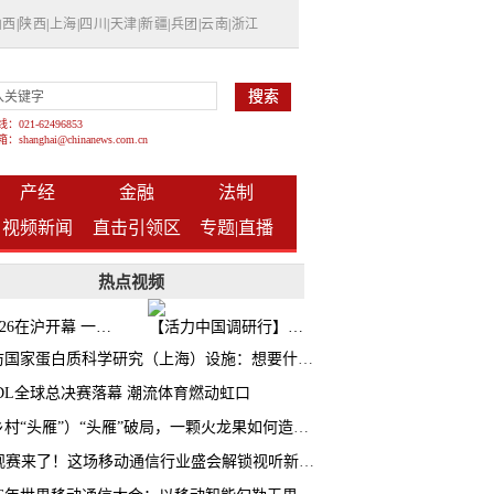
山西
|
陕西
|
上海
|
四川
|
天津
|
新疆
|
兵团
|
云南
|
浙江
021-62496853
shanghai@chinanews.com.cn
产经
金融
法制
视频新闻
直击引领区
专题|
直播
热点视频
BW2026在沪开幕 一众次元品牌集中发布全新企划
【活力中国调研行】上海机器人研究院以技术标准撬动长三角智造协同
探访国家蛋白质科学研究（上海）设施：想要什么蛋白 AI直接设计合成
CDL全球总决赛落幕 潮流体育燃动虹口
（乡村“头雁”）“头雁”破局，一颗火龙果如何造就沪上乡村特色产业化路径
AI观赛来了！这场移动通信行业盛会解锁视听新玩法