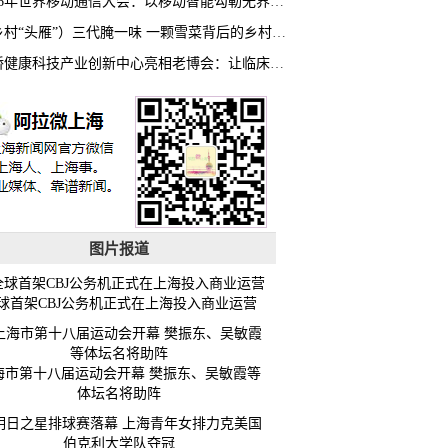
2026年世界移动通信大会：以移动智能勾勒无界普惠新愿景
（乡村“头雁”）三代腌一味 一颗雪菜背后的乡村致富经
虹桥健康科技产业创新中心亮相老博会：让临床“需求”定义银发经济新生态
图片报道
球首架CBJ公务机正式在上海投入商业运营
海市第十八届运动会开幕 樊振东、吴敏霞等
体坛名将助阵