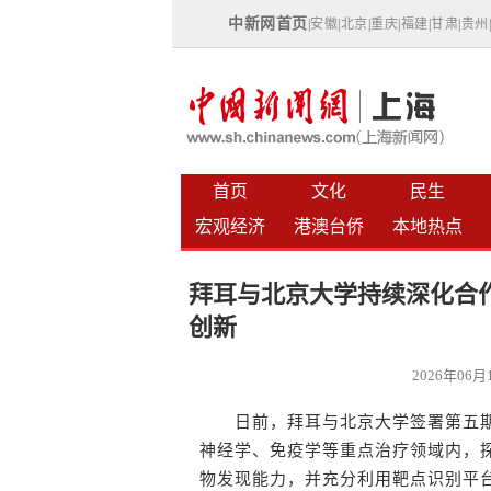
中新网首页
|
安徽
|
北京
|
重庆
|
福建
|
甘肃
|
贵州
首页
文化
民生
宏观经济
港澳台侨
本地热点
拜耳与北京大学持续深化合
创新
2026年06
日前，拜耳与北京大学签署第五期
神经学、免疫学等重点治疗领域内，
物发现能力，并充分利用靶点识别平