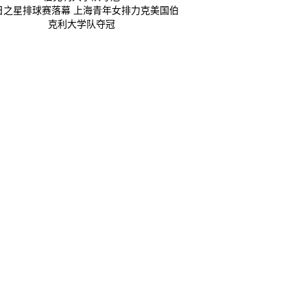
日之星排球赛落幕 上海青年女排力克美国伯
克利大学队夺冠