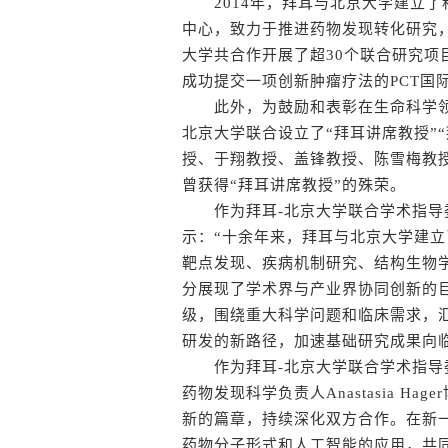
2014年，拜耳与北京大学建立了
中心，致力于推进药物发现转化研究
大学共合作开展了超30个联合研究项
成功提交一项创新肿瘤疗法的PCT国
此外，为鼓励和表彰在生命科学领
北京大学联合设立了“拜耳讲席教授”
授、于翔教授、盖锋教授、陈雪梅教
曾获得“拜耳讲席教授”的殊荣。
作为拜耳-北京大学联合学术指导委
示：“十余年来，拜耳与北京大学建
靶点发现、疾病机制研究、结构生物
分展现了学术界与产业界协同创新的
级，围绕重大科学问题和临床需求，
研发的新路径，加速基础研究成果向
作为拜耳-北京大学联合学术指导委
药物发现科学负责人Anastasia H
新的篇章，持续深化双方合作。在新
药物分子形式和人工智能的应用，共