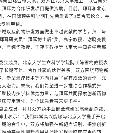
科研战略合作关系，双方在北京大学建立了联合研究
，拜耳为合作研发项目提供资助。目前，拜耳和北京
目，在国际顶尖科学期刊先后发表了8篇合著论文，并
际专利申请。
域以及药物研发方面做出卓越贡献的学者，拜耳与
“拜耳研究员”“拜耳博士后”奖。高宁教授、谢晓亮教
授、严纯华教授、王存玉教授等北京大学知名学者都
会成员，北京大学生命科学学院院长陈雪梅教授表
立了长期互信、合作共赢的伙伴关系。双方围绕药物新
学、新型治疗技术等方向开展了富有成效的合作，充
巨大潜力。未来，我们希望进一步推动合作模式升
汇聚校内多学科优势力量，与拜耳共同探索创新药物
临床应用转化，为全球患者带来更多福祉。”
会成员，拜耳处方药事业部全球研发高级副总裁、
ager博士表示：“我们非常高兴能够与北京大学携手开启
一期的合作中，双方将加强在新靶点识别、探索创新
同推动突破性创新成果从药物发现向临床应用的转