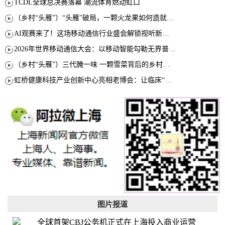
TCDL全球总决赛落幕 潮流体育燃动虹口
（乡村“头雁”）“头雁”破局，一颗火龙果如何造就沪上乡村特色产业化路径
AI观赛来了！这场移动通信行业盛会解锁视听新玩法
2026年世界移动通信大会：以移动智能勾勒无界普惠新愿景
（乡村“头雁”）三代腌一味 一颗雪菜背后的乡村致富经
虹桥健康科技产业创新中心亮相老博会：让临床“需求”定义银发经济新生态
图片报道