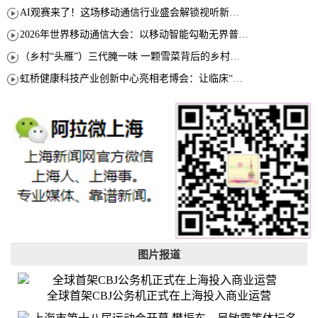
AI观赛来了！这场移动通信行业盛会解锁视听新玩法
2026年世界移动通信大会：以移动智能勾勒无界普惠新愿景
（乡村“头雁”）三代腌一味 一颗雪菜背后的乡村致富经
虹桥健康科技产业创新中心亮相老博会：让临床“需求”定义银发经济新生态
图片报道
全球首架CBJ公务机正式在上海投入商业运营