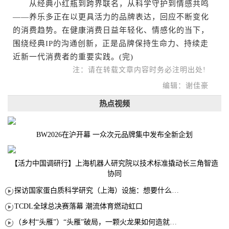
从经典小红瓶到跨界联名，从科学守护到情感共鸣
——养乐多正在以更具活力的品牌表达，回应不断变化
的消费趋势。在健康消费日益年轻化、情感化的当下，
围绕经典IP的沟通创新，正是品牌保持生命力、持续走
近新一代消费者的重要实践。(完)
注：请在转载文章内容时务必注明出处!
编辑：谢佳豪
热点视频
BW2026在沪开幕 一众次元品牌集中发布全新企划
【活力中国调研行】上海机器人研究院以技术标准撬动长三角智造
协同
探访国家蛋白质科学研究（上海）设施：想要什么蛋白 AI直接设计合成
TCDL全球总决赛落幕 潮流体育燃动虹口
（乡村“头雁”）“头雁”破局，一颗火龙果如何造就沪上乡村特色产业化路径