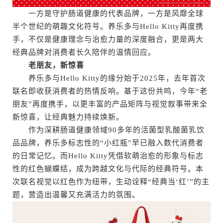
一方是守护肠道健康的代表品牌，一方是风靡全球
半个世纪的萌趣文化符号。养乐多与Hello Kitty再度携
手，不仅是健康理念与治愈力量的深度融合，更是两大
经典品牌对消费者长久陪伴的温情回应。
老朋友，新惊喜
养乐多与Hello Kitty的缘分始于2025年，去年首次
联名即收获消费者的热情反响。基于这份共鸣，今年“老
朋友”再度携手，以更丰富的产品矩阵与视觉叙事带来全
新惊喜，让经典魅力持续焕新。
作为深耕肠道健康领域90多年的活菌型乳酸菌乳饮
品品牌，养乐多标志性的“小红瓶”早已融入数代消费者
的日常记忆。而Hello Kitty凭借软萌治愈的形象与标志
性的红色蝴蝶结，成为跨越文化与代际的经典符号。本
次联名视觉以红色作为纽带，生动诠释“经典当‘红’”的主
题，营造出温馨又充满活力的氛围。