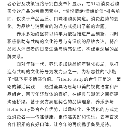
者心智及决策链路研究白皮书》显示，在31项消费者购
买食饮产品的考量因素中，“愉悦情绪/情绪价值”排名前
四，仅次于产品品质、口味和购买渠道。消费趋势的变
化，为品牌与消费者的沟通方式提出了新的命题。
养乐多始终坚持以科学为依据推进产品创新，同时
积极借助有共鸣的文化符号与有温度的品牌表达，将产
品融入消费者的日常生活与情感记忆，构建更深层的品
牌关系。
面对年轻一代，养乐多加快品牌年轻化布局，以打
造有共鸣的文化符号为发力点之一，为标志性的“小瓶
子”赋予更多情感价值。与Hello Kitty的合作正是这一策
略的鲜活实践——通过兼具巧思与审美的视觉语言和产
品组合，回应年轻群体的喜好，在经典与潮流之间搭建
沟通桥梁。基于双方高度契合的品牌理念，养乐多与
Hello Kitty整合各自优势，以趣味化、生活化的方式走
近消费者——传递健康，更传递美好和快乐。去年首次
合作积累的良好口碑，让今年的再度携手备受期待。