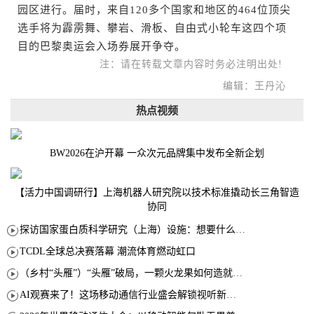
园区进行。届时，来自120多个国家和地区的464位顶尖
选手将为霹雳舞、攀岩、滑板、自由式小轮车这四个项
目的巴黎奥运会入场券展开争夺。
注：请在转载文章内容时务必注明出处!
编辑：王丹沁
热点视频
BW2026在沪开幕 一众次元品牌集中发布全新企划
【活力中国调研行】上海机器人研究院以技术标准撬动长三角智造
协同
探访国家蛋白质科学研究（上海）设施：想要什么蛋白 AI直接设计合成
TCDL全球总决赛落幕 潮流体育燃动虹口
（乡村“头雁”）“头雁”破局，一颗火龙果如何造就沪上乡村特色产业化路径
AI观赛来了！这场移动通信行业盛会解锁视听新玩法