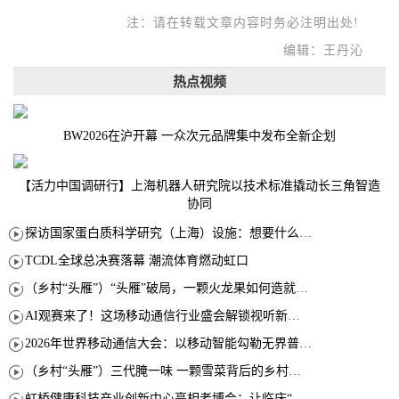
注：请在转载文章内容时务必注明出处!
编辑：王丹沁
热点视频
BW2026在沪开幕 一众次元品牌集中发布全新企划
【活力中国调研行】上海机器人研究院以技术标准撬动长三角智造
协同
探访国家蛋白质科学研究（上海）设施：想要什么蛋白 AI直接设计合成
TCDL全球总决赛落幕 潮流体育燃动虹口
（乡村“头雁”）“头雁”破局，一颗火龙果如何造就沪上乡村特色产业化路径
AI观赛来了！这场移动通信行业盛会解锁视听新玩法
2026年世界移动通信大会：以移动智能勾勒无界普惠新愿景
（乡村“头雁”）三代腌一味 一颗雪菜背后的乡村致富经
虹桥健康科技产业创新中心亮相老博会：让临床“需求”定义银发经济新生态