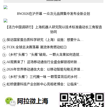
BW2026在沪开幕 一众次元品牌集中发布全新企划
【活力中国调研行】上海机器人研究院以技术标准撬动长三角智造
协同
探访国家蛋白质科学研究（上海）设施：想要什么蛋白 AI直接设计合成
TCDL全球总决赛落幕 潮流体育燃动虹口
（乡村“头雁”）“头雁”破局，一颗火龙果如何造就沪上乡村特色产业化路径
AI观赛来了！这场移动通信行业盛会解锁视听新玩法
2026年世界移动通信大会：以移动智能勾勒无界普惠新愿景
（乡村“头雁”）三代腌一味 一颗雪菜背后的乡村致富经
虹桥健康科技产业创新中心亮相老博会：让临床“需求”定义银发经济新生态