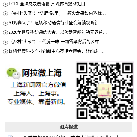
TCDL全球总决赛落幕 潮流体育燃动虹口
（乡村“头雁”）“头雁”破局，一颗火龙果如何造就沪上乡村特色产业化路径
AI观赛来了！这场移动通信行业盛会解锁视听新玩法
2026年世界移动通信大会：以移动智能勾勒无界普惠新愿景
（乡村“头雁”）三代腌一味 一颗雪菜背后的乡村致富经
虹桥健康科技产业创新中心亮相老博会：让临床“需求”定义银发经济新生态
图片报道