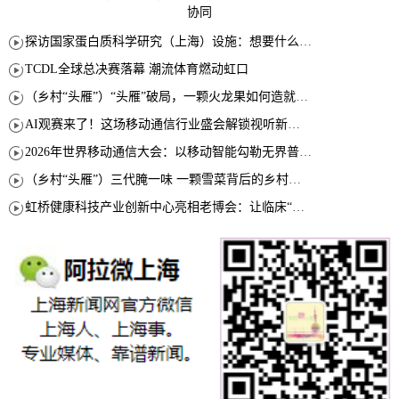
协同
探访国家蛋白质科学研究（上海）设施：想要什么蛋白 AI直接设计合成
TCDL全球总决赛落幕 潮流体育燃动虹口
（乡村“头雁”）“头雁”破局，一颗火龙果如何造就沪上乡村特色产业化路径
AI观赛来了！这场移动通信行业盛会解锁视听新玩法
2026年世界移动通信大会：以移动智能勾勒无界普惠新愿景
（乡村“头雁”）三代腌一味 一颗雪菜背后的乡村致富经
虹桥健康科技产业创新中心亮相老博会：让临床“需求”定义银发经济新生态