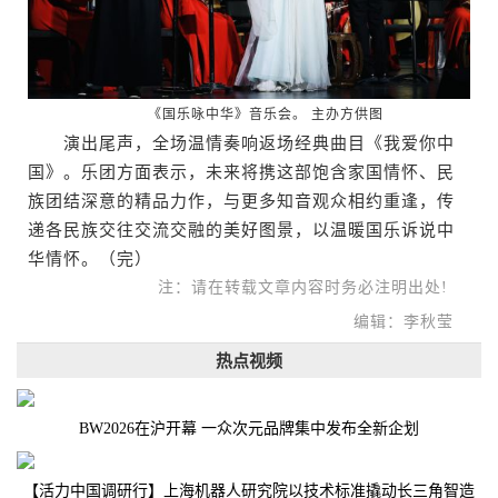
《国乐咏中华》音乐会。 主办方供图
演出尾声，全场温情奏响返场经典曲目《我爱你中
国》。乐团方面表示，未来将携这部饱含家国情怀、民
族团结深意的精品力作，与更多知音观众相约重逢，传
递各民族交往交流交融的美好图景，以温暖国乐诉说中
华情怀。（完）
注：请在转载文章内容时务必注明出处!
编辑：李秋莹
热点视频
BW2026在沪开幕 一众次元品牌集中发布全新企划
【活力中国调研行】上海机器人研究院以技术标准撬动长三角智造