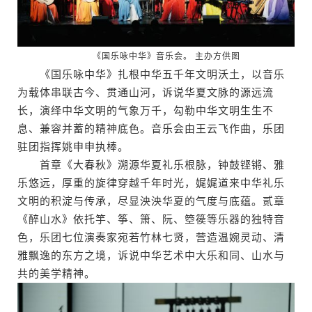
《国乐咏中华》音乐会。 主办方供图
《国乐咏中华》扎根中华五千年文明沃土，以音乐
为载体串联古今、贯通山河，诉说华夏文脉的源远流
长，演绎中华文明的气象万千，勾勒中华文明生生不
息、兼容并蓄的精神底色。音乐会由王云飞作曲，乐团
驻团指挥姚申申执棒。
首章《大春秋》溯源华夏礼乐根脉，钟鼓铿锵、雅
乐悠远，厚重的旋律穿越千年时光，娓娓道来中华礼乐
文明的积淀与传承，尽显泱泱华夏的气度与底蕴。贰章
《醉山水》依托竽、筝、箫、阮、箜篌等乐器的独特音
色，乐团七位演奏家宛若竹林七贤，营造温婉灵动、清
雅飘逸的东方之境，诉说中华艺术中大乐和同、山水与
共的美学精神。