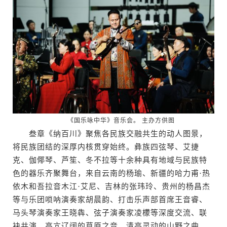
《国乐咏中华》音乐会。 主办方供图
叁章《纳百川》聚焦各民族交融共生的动人图景，
将民族团结的深厚内核贯穿始终。彝族四弦琴、艾捷
克、伽倻琴、芦笙、冬不拉等十余种具有地域与民族特
色的器乐齐聚舞台，来自云南的杨瑜、新疆的哈力甫·热
依木和吾拉音木江·艾尼、吉林的张玮玲、贵州的杨昌杰
等与乐团唢呐演奏家胡晨韵、打击乐声部首席王音睿、
马头琴演奏家王晓犇、弦子演奏家凌檬等深度交流、联
袂共演，高亢辽阔的草原之音、清亮灵动的山野之曲、