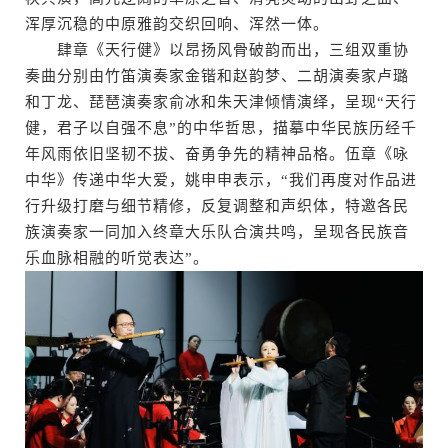
浑厚沉稳的中原雅韵交织回响、浑然一体。
肆章《天行健》以昂扬风骨破韵而出，三组双重协
奏曲分别由竹笛演奏家金锴和赵韵梦、二胡演奏家卢璐
和丁龙、琵琶演奏家俞冰和朱天津倾情演绎，呈现“天行
健，君子以自强不息”的中华哲思，描摹中华民族历经千
年风雨依旧坚韧不拔、奋勇争先的精神品格。伍章《咏
中华》传递中华大爱，姚申申表示，“我们再度对作品进
行升级打磨与细节精修，反复调整和声织体，特邀各民
族演奏家一同加入终章大乐队合演共鸣，呈现各民族音
乐血脉相融的听觉表达”。