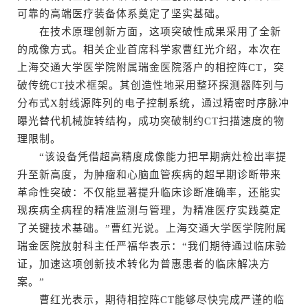
可靠的高端医疗装备体系奠定了坚实基础。
在技术原理创新方面，这项突破性成果采用了全新
的成像方式。相关企业首席科学家曹红光介绍，本次在
上海交通大学医学院附属瑞金医院落户的相控阵CT，突
破传统CT技术框架。其创造性地采用整环探测器阵列与
分布式X射线源阵列的电子控制系统，通过精密时序脉冲
曝光替代机械旋转结构，成功突破制约CT扫描速度的物
理限制。
“该设备凭借超高精度成像能力把早期病灶检出率提
升至新高度，为肿瘤和心脑血管疾病的超早期诊断带来
革命性突破：不仅能显著提升临床诊断准确率，还能实
现疾病全病程的精准监测与管理，为精准医疗实践奠定
了关键技术基础。”曹红光说。上海交通大学医学院附属
瑞金医院放射科主任严福华表示：“我们期待通过临床验
证，加速这项创新技术转化为普惠患者的临床解决方
案。”
曹红光表示，期待相控阵CT能够尽快完成严谨的临