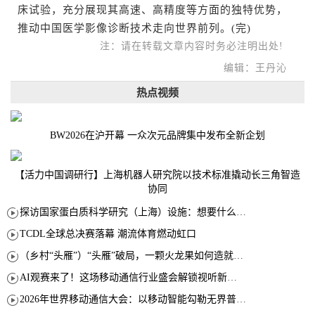
床试验，充分展现其高速、高精度等方面的独特优势，
推动中国医学影像诊断技术走向世界前列。(完)
注：请在转载文章内容时务必注明出处!
编辑：王丹沁
热点视频
BW2026在沪开幕 一众次元品牌集中发布全新企划
【活力中国调研行】上海机器人研究院以技术标准撬动长三角智造
协同
探访国家蛋白质科学研究（上海）设施：想要什么蛋白 AI直接设计合成
TCDL全球总决赛落幕 潮流体育燃动虹口
（乡村“头雁”）“头雁”破局，一颗火龙果如何造就沪上乡村特色产业化路径
AI观赛来了！这场移动通信行业盛会解锁视听新玩法
2026年世界移动通信大会：以移动智能勾勒无界普惠新愿景