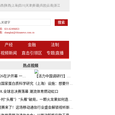
山西
|
陕西
|
上海
|
四川
|
天津
|
新疆
|
兵团
|
云南
|
浙江
021-62496853
shanghai@chinanews.com.cn
产经
金融
法制
视频新闻
直击引领区
专题|
直播
热点视频
BW2026在沪开幕 一众次元品牌集中发布全新企划
【活力中国调研行】上海机器人研究院以技术标准撬动长三角智造协同
探访国家蛋白质科学研究（上海）设施：想要什么蛋白 AI直接设计合成
CDL全球总决赛落幕 潮流体育燃动虹口
（乡村“头雁”）“头雁”破局，一颗火龙果如何造就沪上乡村特色产业化路径
AI观赛来了！这场移动通信行业盛会解锁视听新玩法