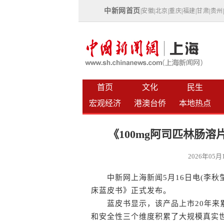
中新网首页
|
安徽
|
北京
|
重庆
|
福建
|
甘肃
|
贵州
首页
文化
民生
宏观经济
港澳台侨
本地热点
《100mg阿司匹林肠
2026年05
中新网上海新闻5月16日电(李秋莹)
床蓝皮书》正式发布。
蓝皮书显示，该产品上市20年来累
和安全性三个维度积累了大规模真实