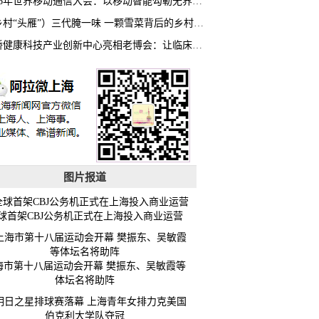
2026年世界移动通信大会：以移动智能勾勒无界普惠新愿景
（乡村“头雁”）三代腌一味 一颗雪菜背后的乡村致富经
虹桥健康科技产业创新中心亮相老博会：让临床“需求”定义银发经济新生态
图片报道
球首架CBJ公务机正式在上海投入商业运营
海市第十八届运动会开幕 樊振东、吴敏霞等
体坛名将助阵