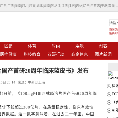
|
广东
|
广西
|
海南
|
河北
|
河南
|
湖北
|
湖南
|
黑龙江
|
江西
|
江苏
|
吉林
|
辽宁
|
内蒙古
|
宁夏
|
青海
|
新闻热线：
投稿邮箱：
区镇
体育
时尚
娱乐
创客
医疗健康
科技教育
双碳行动
商企信息
图片新闻
溶片国产首研20周年临床蓝皮书》发布
月16日 20:14 来源：中新网上海
日前，《100mg阿司匹林肠溶片国产首研20周年临
T
计下线超过300亿片，在质量稳定性、临床有效性
世界数据。这一数字意味着，在过去二十年里，中国