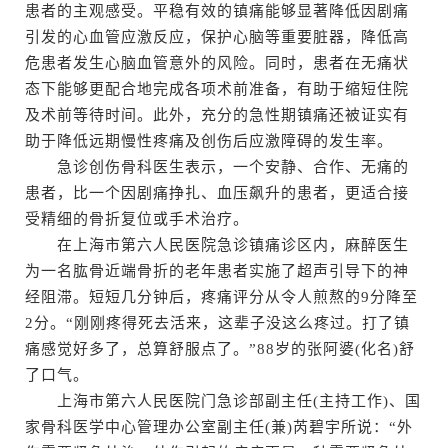
患者的主观感受。平稳有效的镇痛能够显著降低因剧痛
引发的心血管应激反应，保护心脑等重要脏器，降低高
危患者发生心脑血管意外的风险。同时，患者在无痛状
态下能够更配合地完成各项术前准备，有助于缩短住院
及术前等待时间。此外，充分的急性期镇痛还被证实有
助于降低远期慢性疼痛及创伤后应激障碍的发生率。
急诊创伤骨科医生表示，一个安静、合作、无痛的
患者，比一个因剧痛挣扎、血压飙升的患者，更适合接
受精细的骨折复位或手术治疗。
在上海市第六人民医院急诊镇痛诊区内，麻醉医生
为一名肱骨近端骨折的老年患者实施了超声引导下的神
经阻滞。短短几分钟后，疼痛评分从令人煎熬的9分降至
2分。“刚刚疼得死去活来，这辈子没这么疼过。打了镇
痛感觉好多了，总算舒服点了。”88岁的张阿婆(化名)舒
了口气。
上海市第六人民医院门急诊部副主任(主持工作)、国
家骨科医学中心管理办公室副主任(兼)芮碧宇所说：“外