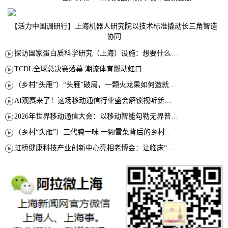
【活力中国调研行】上海机器人研究院以技术标准撬动长三角智造
协同
探访国家蛋白质科学研究（上海）设施：想要什么蛋白 AI直接设计合成
TCDL全球总决赛落幕 潮流体育燃动虹口
（乡村“头雁”）“头雁”破局，一颗火龙果如何造就沪上乡村特色产业化路径
AI观赛来了！这场移动通信行业盛会解锁视听新玩法
2026年世界移动通信大会：以移动智能勾勒无界普惠新愿景
（乡村“头雁”）三代腌一味 一颗雪菜背后的乡村致富经
虹桥健康科技产业创新中心亮相老博会：让临床“需求”定义银发经济新生态