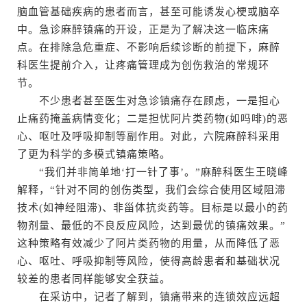
脑血管基础疾病的患者而言，甚至可能诱发心梗或脑卒
中。急诊麻醉镇痛的开设，正是为了解决这一临床痛
点。在排除急危重症、不影响后续诊断的前提下，麻醉
科医生提前介入，让疼痛管理成为创伤救治的常规环
节。
不少患者甚至医生对急诊镇痛存在顾虑，一是担心
止痛药掩盖病情变化；二是担忧阿片类药物(如吗啡)的恶
心、呕吐及呼吸抑制等副作用。对此，六院麻醉科采用
了更为科学的多模式镇痛策略。
“我们并非简单地‘打一针了事’。”麻醉科医生王晓峰
解释，“针对不同的创伤类型，我们会综合使用区域阻滞
技术(如神经阻滞)、非甾体抗炎药等。目标是以最小的药
物剂量、最低的不良反应风险，达到最优的镇痛效果。”
这种策略有效减少了阿片类药物的用量，从而降低了恶
心、呕吐、呼吸抑制等风险，使得高龄患者和基础状况
较差的患者同样能够安全获益。
在采访中，记者了解到，镇痛带来的连锁效应远超