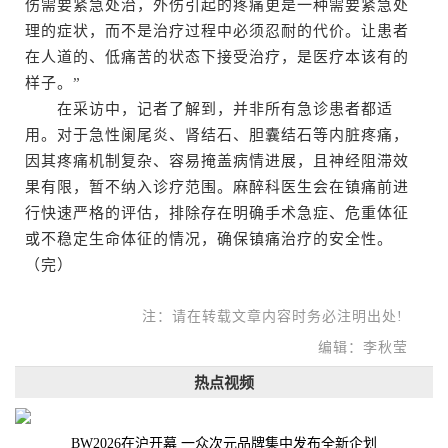
伤需要紧急处治，外伤引起的疼痛更是一种需要紧急处
理的症状，而不是治疗过程中必须忍耐的代价。让患者
在人道的、低痛苦的状态下接受治疗，是医疗本该有的
样子。”
在采访中，记者了解到，并非所有急诊患者都适
用。对于急性阑尾炎、肾结石、胆囊结石等内脏疼痛，
因其疼痛机制复杂、容易掩盖病情进展，且神经阻滞效
果有限，暂不纳入诊疗范围。麻醉科医生会在镇痛前进
行快速严格的评估，排除存在明确手术急症、危重体征
或不稳定生命体征的情况，确保镇痛治疗的安全性。
（完）
注：请在转载文章内容时务必注明出处!
编辑：李秋莹
热点视频
BW2026在沪开幕 一众次元品牌集中发布全新企划