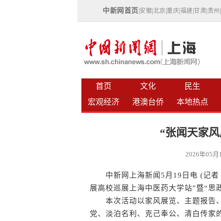
中新网首页
|
安徽
|
北京
|
重庆
|
福建
|
甘肃
|
贵州
首页
文化
民生
宏观经济
港澳台侨
本地热点
“张闻天家
2026年05
中新网上海新闻5月19日电 (记者
展高校巡展上海中医药大学站”暨“思
本次活动以家风展览、主题报告、
党、淡泊名利、克己奉公、清白传家