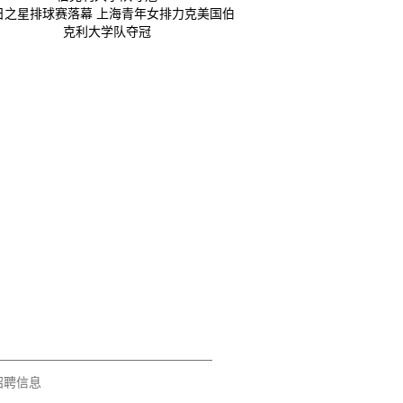
日之星排球赛落幕 上海青年女排力克美国伯
克利大学队夺冠
招聘信息