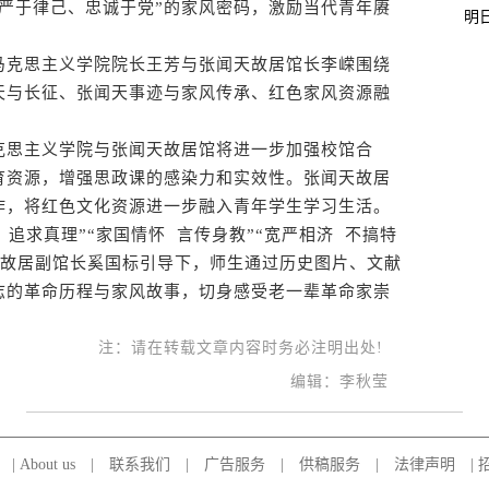
严于律己、忠诚于党”的家风密码，激励当代青年赓
明
克思主义学院院长王芳与张闻天故居馆长李嵘围绕
天与长征、张闻天事迹与家风传承、红色家风资源融
。
思主义学院与张闻天故居馆将进一步加强校馆合
育资源，增强思政课的感染力和实效性。张闻天故居
作，将红色文化资源进一步融入青年学生学习生活。
求真理”“家国情怀 言传身教”“宽严相济 不搞特
天故居副馆长奚国标引导下，师生通过历史图片、文献
志的革命历程与家风故事，切身感受老一辈革命家崇
注：请在转载文章内容时务必注明出处!
编辑：李秋莹
|
About us
|
联系我们
|
广告服务
|
供稿服务
|
法律声明
|