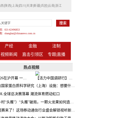
山西
|
陕西
|
上海
|
四川
|
天津
|
新疆
|
兵团
|
云南
|
浙江
021-62496853
shanghai@chinanews.com.cn
产经
金融
法制
视频新闻
直击引领区
专题|
直播
热点视频
BW2026在沪开幕 一众次元品牌集中发布全新企划
【活力中国调研行】上海机器人研究院以技术标准撬动长三角智造协同
探访国家蛋白质科学研究（上海）设施：想要什么蛋白 AI直接设计合成
CDL全球总决赛落幕 潮流体育燃动虹口
（乡村“头雁”）“头雁”破局，一颗火龙果如何造就沪上乡村特色产业化路径
AI观赛来了！这场移动通信行业盛会解锁视听新玩法