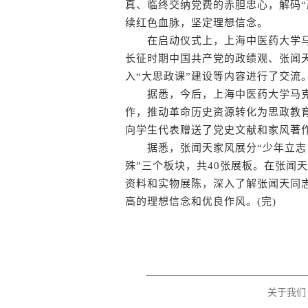
真、临终交纳党费的赤胆忠心，解码“
续红色血脉，坚定理想信念。
在启动仪式上，上海中医药大学马
长征时期中国共产党的政绩观、张闻
入“大思政课”建设等内容进行了交流
据悉，今后，上海中医药大学马克
作，推动革命历史资源转化为思政教
向学生代表赠送了党史文献和家风著
据悉，张闻天家风展分“少年立志 追
殊”三个板块，共40张展板。在张闻
资料和实物展陈，深入了解张闻天同
高的理想信念和优良作风。(完)
关于我们