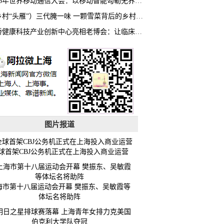
2026年世界移动通信大会：以移动智能勾勒无界普惠新愿景
（乡村“头雁”）三代腌一味 一颗雪菜背后的乡村致富经
虹桥健康科技产业创新中心亮相老博会：让临床“需求”定义银发经济新生态
图片报道
球首架CBJ公务机正式在上海投入商业运营
海市第十八届运动会开幕 樊振东、吴敏霞等
体坛名将助阵