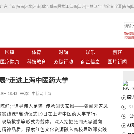
|
广东
|
广西
|
海南
|
河北
|
河南
|
湖北
|
湖南
|
黑龙江
|
江西
|
江苏
|
吉林
|
辽宁
|
内蒙古
|
宁夏
|
青海
|
新闻热线：
投稿邮箱：
区镇
体育
时尚
娱乐
创客
医疗健康
科技教育
双碳行动
商企信息
图片新闻
风展”走进上海中医药大学
月19日 18:42 来源：中新网上海
 陈静)“追寻伟人足迹 传承闻天家风——张闻天家风
T
政实践课”启动仪式19日在上海中医药大学举行。
现场教学等形式为载体，深入挖掘张闻天忠诚向
的精神品质，探索红色文化资源融入高校思政课实践