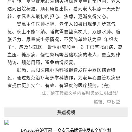
显好转。复查提示心衰相关指标恢复至正常范围，老人
达到出院标准，顺利康复出院。看到老人状态一天天好
转，家属也从最初的担心、焦虑，逐渐变得安心。
樊民主任医师提醒，老年人如果出现走几步就气
急、晚上不能平躺、睡觉需要垫高枕头、双腿水肿、腹
胀乏力、尿量减少等情况，不要简单地认为是“年纪大
了”，应及时就医，警惕心衰加重。对于已有冠心病、高
血压、糖尿病、慢性肾病等基础疾病的老人，更应规律
随访、规范用药，避免病情反复。
据悉，岳阳医院心内科将继续发挥中西医结合特
色，通过规范治疗与多学科协作，为老年心血管疾病患
者提供更加安全、有效、有温度的医疗服务。(完)
注：请在转载文章内容时务必注明出处!
编辑：李秋莹
热点视频
BW2026在沪开幕 一众次元品牌集中发布全新企划