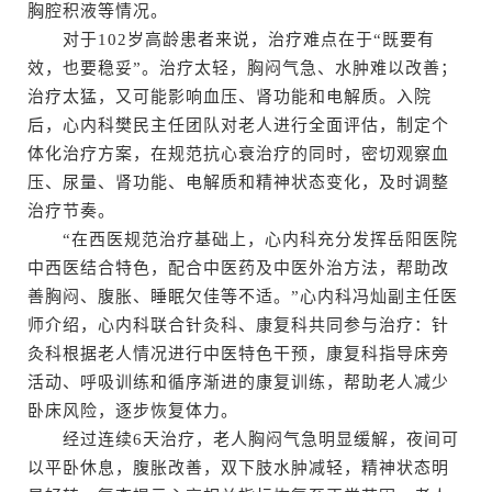
胸腔积液等情况。
对于102岁高龄患者来说，治疗难点在于“既要有
效，也要稳妥”。治疗太轻，胸闷气急、水肿难以改善；
治疗太猛，又可能影响血压、肾功能和电解质。入院
后，心内科樊民主任团队对老人进行全面评估，制定个
体化治疗方案，在规范抗心衰治疗的同时，密切观察血
压、尿量、肾功能、电解质和精神状态变化，及时调整
治疗节奏。
“在西医规范治疗基础上，心内科充分发挥岳阳医院
中西医结合特色，配合中医药及中医外治方法，帮助改
善胸闷、腹胀、睡眠欠佳等不适。”心内科冯灿副主任医
师介绍，心内科联合针灸科、康复科共同参与治疗：针
灸科根据老人情况进行中医特色干预，康复科指导床旁
活动、呼吸训练和循序渐进的康复训练，帮助老人减少
卧床风险，逐步恢复体力。
经过连续6天治疗，老人胸闷气急明显缓解，夜间可
以平卧休息，腹胀改善，双下肢水肿减轻，精神状态明