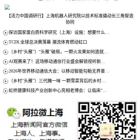
【活力中国调研行】上海机器人研究院以技术标准撬动长三角智造
协同
探访国家蛋白质科学研究（上海）设施：想要什么蛋白 AI直接设计合成
TCDL全球总决赛落幕 潮流体育燃动虹口
（乡村“头雁”）“头雁”破局，一颗火龙果如何造就沪上乡村特色产业化路径
AI观赛来了！这场移动通信行业盛会解锁视听新玩法
2026年世界移动通信大会：以移动智能勾勒无界普惠新愿景
（乡村“头雁”）三代腌一味 一颗雪菜背后的乡村致富经
虹桥健康科技产业创新中心亮相老博会：让临床“需求”定义银发经济新生态