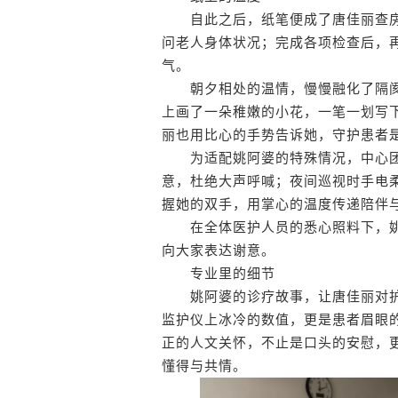
自此之后，纸笔便成了唐佳丽查房
问老人身体状况；完成各项检查后，
气。
朝夕相处的温情，慢慢融化了隔阂
上画了一朵稚嫩的小花，一笔一划写下
丽也用比心的手势告诉她，守护患者
为适配姚阿婆的特殊情况，中心团
意，杜绝大声呼喊；夜间巡视时手电
握她的双手，用掌心的温度传递陪伴
在全体医护人员的悉心照料下，姚
向大家表达谢意。
专业里的细节
姚阿婆的诊疗故事，让唐佳丽对护
监护仪上冰冷的数值，更是患者眉眼
正的人文关怀，不止是口头的安慰，
懂得与共情。