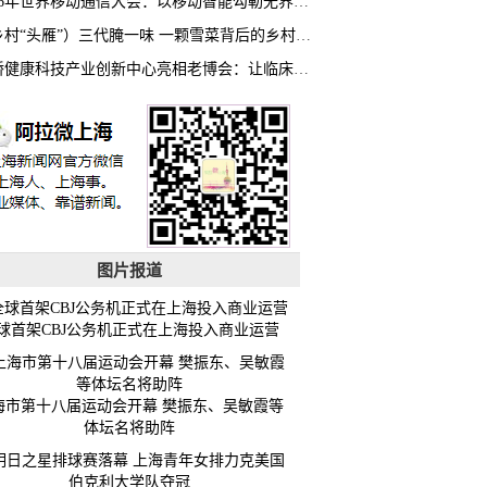
2026年世界移动通信大会：以移动智能勾勒无界普惠新愿景
（乡村“头雁”）三代腌一味 一颗雪菜背后的乡村致富经
虹桥健康科技产业创新中心亮相老博会：让临床“需求”定义银发经济新生态
图片报道
球首架CBJ公务机正式在上海投入商业运营
海市第十八届运动会开幕 樊振东、吴敏霞等
体坛名将助阵