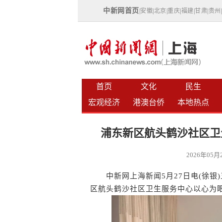
中新网首页
|
安徽
|
北京
|
重庆
|
福建
|
甘肃
|
贵州
首页
文化
民生
宏观经济
港澳台侨
本地热点
浦东新区航头鹤沙社区卫
2026年05
中新网上海新闻5月27日电(徐银
区航头鹤沙社区卫生服务中心以心为