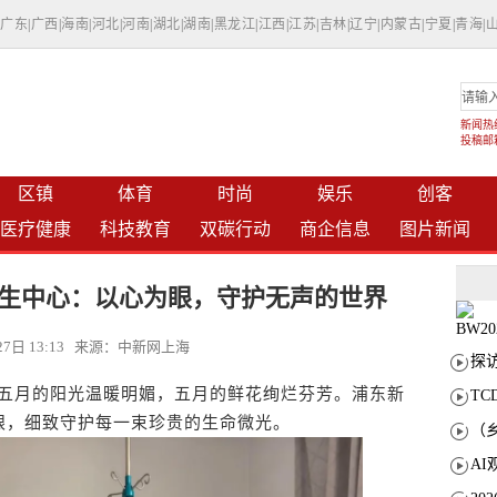
|
广东
|
广西
|
海南
|
河北
|
河南
|
湖北
|
湖南
|
黑龙江
|
江西
|
江苏
|
吉林
|
辽宁
|
内蒙古
|
宁夏
|
青海
|
新闻热线：
投稿邮箱：
区镇
体育
时尚
娱乐
创客
医疗健康
科技教育
双碳行动
商企信息
图片新闻
生中心：以心为眼，守护无声的世界
月27日 13:13 来源：中新网上海
)五月的阳光温暖明媚，五月的鲜花绚烂芬芳。浦东新
T
眼，细致守护每一束珍贵的生命微光。