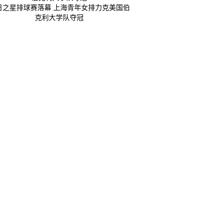
日之星排球赛落幕 上海青年女排力克美国伯
克利大学队夺冠