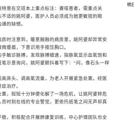
明
特意在交班本上重点标注：聋哑患者，需重点关
达不适的姚阿婆，医护人员必须成为她更敏锐的眼
沟通的缺憾。
房时注意到，暖意融融的病房里，姚阿婆却异常安
微微蹙眉，下意识用手按压胸口。
手触诊脉搏，发现脉搏细速，指脉氧显示血氧饱和
出纸笔示意询问，姚阿婆颤抖着写下：“闷，像石头一样
高床头、调高氧流量，为老人开展紧急处置。经医
对症治疗。
置，短短十分钟便化解了一场危机，让姚阿婆转危
人员时刻在线的专业警觉，更依托纸笔之间无声却真
稳，积极配合开展肺康复训练，中心护理团队也全
。