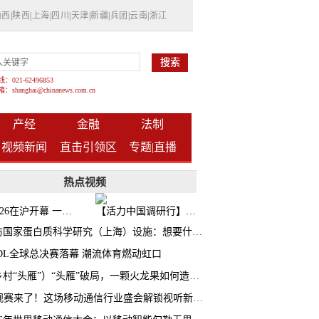
山西
|
陕西
|
上海
|
四川
|
天津
|
新疆
|
兵团
|
云南
|
浙江
021-62496853
shanghai@chinanews.com.cn
产经
金融
法制
视频新闻
直击引领区
专题|
直播
热点视频
BW2026在沪开幕 一众次元品牌集中发布全新企划
【活力中国调研行】上海机器人研究院以技术标准撬动长三角智造协同
探访国家蛋白质科学研究（上海）设施：想要什么蛋白 AI直接设计合成
CDL全球总决赛落幕 潮流体育燃动虹口
（乡村“头雁”）“头雁”破局，一颗火龙果如何造就沪上乡村特色产业化路径
AI观赛来了！这场移动通信行业盛会解锁视听新玩法