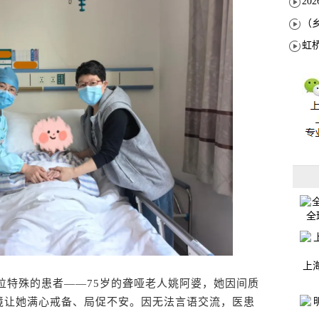
全
上
位特殊的患者——75岁的聋哑老人姚阿婆，她因间质
境让她满心戒备、局促不安。因无法言语交流，医患