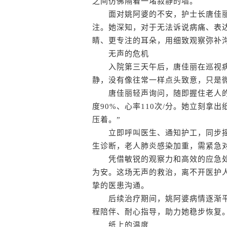
之间仿佛隔着一堵寂静的墙。
面对姚阿婆的不安，护士长唐佳丽
注。她深知，对于无法诉说病痛、表
睛、更专注的耳朵，用细致观察弥补
无声的危机
入院第三天午后，唐佳丽在巡视病
静，没有像往常一样点头致意，只是
唐佳丽轻声询问，随即握住老人的
度90%、心率110次/分。她立刻拿
压着。”
立即呼叫医生、通知护工，同步摇
生诊断，老人肺炎感染加重，需紧急
凭借敏锐的观察力和高效的应急处
为安。这场无声的救治，离不开医护
挚的医患沟通。
后续治疗期间，姚阿婆病情逐渐平
程陪伴、耐心指导，助力她稳步恢复
纸上的温度