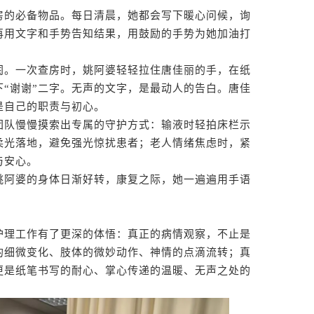
的必备物品。每日清晨，她都会写下暖心问候，询
再用文字和手势告知结果，用鼓励的手势为她加油打
。一次查房时，姚阿婆轻轻拉住唐佳丽的手，在纸
“谢谢”二字。无声的文字，是最动人的告白。唐佳
是自己的职责与初心。
队慢慢摸索出专属的守护方式：输液时轻拍床栏示
柔光落地，避免强光惊扰患者；老人情绪焦虑时，紧
与安心。
阿婆的身体日渐好转，康复之际，她一遍遍用手语
理工作有了更深的体悟：真正的病情观察，不止是
的细微变化、肢体的微妙动作、神情的点滴流转；真
更是纸笔书写的耐心、掌心传递的温暖、无声之处的