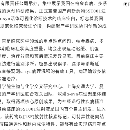
)有限责任公司承办，集中展示我国在帕金森病、多系
明
的原创科研成果，正式宣告国产创新药物SST001注
α-syn活体可视化诊断技术的临床空白，标志着我国
式迈入规范化临床验证阶段，构建起产学研医协同创新的成
直是临床医学领域的重点难点问题，帕金森病、多
早期临床症状高度重叠，均会出现运动迟缓、肌强
速度、治疗效果和预后情况差异显著。目前临床主要
随访进行鉴别诊断，极易出现误诊、漏诊与诊断延
直接观测α-syn病理沉积的有效工具，病理确诊多依
精准治疗。
学院生物与化学交叉研究中心、上海交通大学、复
的产学研医联合攻关团队，深耕α-syn病理聚集体结
发，取得两项核心原创成果，为神经退行性疾病精准
动临床的SST001注射液是国内首个自主研发、进入
踪剂，该药物以[18F]放射性核素标记，可特异性靶向结
血脑屏障通透性和脑内成像特性，能够有效实现病理靶点