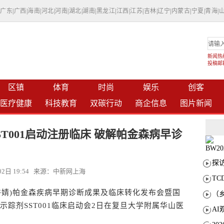
|
广东
|
广西
|
海南
|
河北
|
河南
|
湖北
|
湖南
|
黑龙江
|
江西
|
江苏
|
吉林
|
辽宁
|
内蒙古
|
宁夏
|
青海
|
新闻热线：
投稿邮箱：
区镇
体育
时尚
娱乐
创客
医疗健康
科技教育
双碳行动
商企信息
图片新闻
剂SST001启动注册临床 破解帕金森病早诊
月02日 19:54 来源：中新网上海
T
许婧)帕金森疾病早期诊断成果及临床转化发布会暨国
ET示踪剂SST001临床启动会2日在复旦大学附属华山医