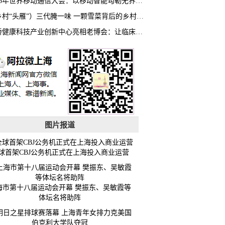
2026年世界移动通信大会：以移动智能勾勒无界普惠新愿景
（乡村“头雁”）三代腌一味 一颗雪菜背后的乡村致富经
虹桥健康科技产业创新中心亮相老博会：让临床“需求”定义银发经济新生态
图片报道
球首架CBJ公务机正式在上海投入商业运营
海市第十八届运动会开幕 樊振东、吴敏霞等
体坛名将助阵