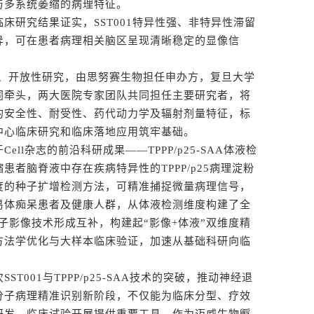
与多系统萎缩的病理特征。
研究结果证实，SST001特异性强、非特异性滞留
异，可在患者病理相关脑区呈现清晰稳定的显像信
开放性研究，由思努赛生物担任申办方，复旦大学
同牵头，两大医院专家团队共同担任主要研究者，将
的安全性、耐受性、药代动力学及辐射剂量特征，标
中心临床研究和临床落地应用筑牢基础。
l杂志的前沿科研成果——TPPP/p25-SAA体液检
者脑脊液中存在疾病特异性的TPPP/p25病理淀粉
度的种子扩增检测方法，可精准捕捉微量病理信号，
易体痴呆患者及健康人群，从体液检测维度构建了全
分子影像技术形成互补，构建起“影像+体液”双维度精
方法学优化与大样本临床验证，加速从基础科研向临
01与TPPP/p25-SAA技术的突破，推动神经退
分子病理精准识别新阶段，不仅能为临床分型、疗效