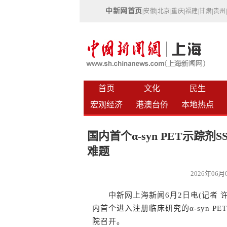
中新网首页
|
安徽
|
北京
|
重庆
|
福建
|
甘肃
|
贵州
首页
文化
民生
宏观经济
港澳台侨
本地热点
国内首个α-syn PET示踪
难题
2026年06
中新网上海新闻6月2日电(记者 
内首个进入注册临床研究的α-syn P
院召开。