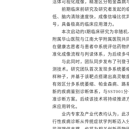
活体可视化成像，精准区分帕金森病
前期临床前研究及研究者发起的临床
低、脑内清除速度快，成像信噪比优
号，具备极高的临床应用潜力。
本次启动的I期临床研究为非随机、
附属华山医院与江南大学附属医院共
在健康志愿者与患者中系统评估药物
准化成像流程与判读体系，为后续多
与此同时，团队同步发布了刊登于Cel
测技术。研究团队首次发现多系统萎缩患
样种子，并基于该靶点搭建出高灵敏
有效区分多系统萎缩、帕金森病、路
新的疾病鉴别诊断体系，与SST001
准诊断方案。后续该技术将持续推进
床应用转化。
业内专家及产业代表均认为，此次SST0
行性疾病诊断从传统症状学判断迈入