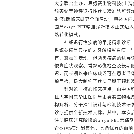
大学联合主办，思努赛生物科技(上海
统萎缩等神经退行性疾病精准诊断领域
射液I期临床研究全面启动，填补国内
国产α-syn PET精准诊断技术正
熟转化模式。
神经退行性疾病的早期精准诊断一
系统萎缩等典型的α-突触核蛋白病，
直、震颤等表现，但两类疾病的进展
依靠症状观察、常规影像检查及长期
迟，而长期以来临床缺乏可在患者活体
赖尸检，极大制约了疾病早期干预和
针对这一核心临床痛点，由中国科
旦大学附属华山医院与思努赛生物组成
构解析、分子探针设计与检测技术研
诊疗提供全新技术支撑。其中，本次启
注册临床研究阶段的α-syn PET示
合α-syn病理聚集体，具备优异的