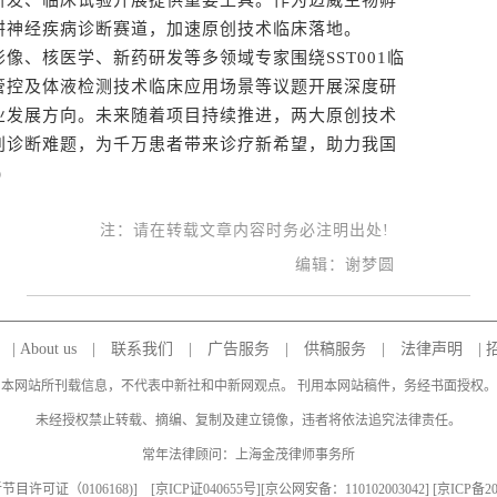
研发、临床试验开展提供重要工具。作为迈威生物孵
耕神经疾病诊断赛道，加速原创技术临床落地。
、核医学、新药研发等多领域专家围绕SST001临
管控及体液检测技术临床应用场景等议题开展深度研
业发展方向。未来随着项目持续推进，两大原创技术
别诊断难题，为千万患者带来诊疗新希望，助力我国
)
注：请在转载文章内容时务必注明出处!
编辑：谢梦圆
|
About us
|
联系我们
|
广告服务
|
供稿服务
|
法律声明
|
本网站所刊载信息，不代表中新社和中新网观点。 刊用本网站稿件，务经书面授权。
未经授权禁止转载、摘编、复制及建立镜像，违者将依法追究法律责任。
常年法律顾问：上海金茂律师事务所
目许可证（0106168)
] [
京ICP证040655号
][京公网安备：110102003042] [
京ICP备20