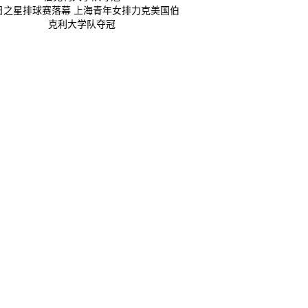
日之星排球赛落幕 上海青年女排力克美国伯
克利大学队夺冠