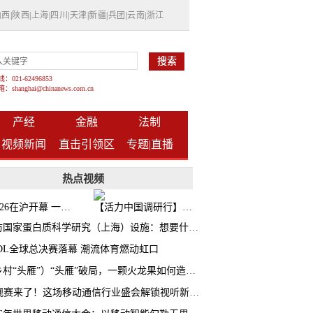
山西
|
陕西
|
上海
|
四川
|
天津
|
新疆
|
兵团
|
云南
|
浙江
021-62496853
shanghai@chinanews.com.cn
产经
金融
法制
视频新闻
直击引领区
专题|
直播
热点视频
BW2026在沪开幕 一众次元品牌集中发布全新企划
【活力中国调研行】上海机器人研究院以技术标准撬动长三角智造协同
探访国家蛋白质科学研究（上海）设施：想要什么蛋白 AI直接设计合成
CDL全球总决赛落幕 潮流体育燃动虹口
（乡村“头雁”）“头雁”破局，一颗火龙果如何造就沪上乡村特色产业化路径
AI观赛来了！这场移动通信行业盛会解锁视听新玩法