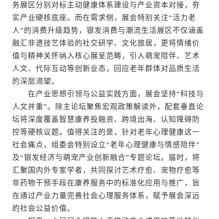
务展区分别对标主动健康体系建设与产业资本对接，夯
实产业硬核底座。而在需求侧，展会特别关注“活力老
人”的消费升级趋势，银发消费与潮流生活展区不仅涵盖
融汇非遗技艺体验的社交研学、文化旅居，更将情绪价
值与精神关怀纳入核心展呈范畴，引入萌宠陪伴、艺术
人文、代际互动等创新业态，回应老年群体对品质生活
的深层渴望。
在产业思想引领与公益实践方面，展会坚持“科技与
人文并重”。除主论坛聚焦宏观政策解读外，配套垂直论
坛将深度覆盖智慧康养投融资、跨境出海、认知障碍防
控等硬核议题。值得关注的是，针对老年心理健康这一
社会痛点，组委会特别设立“老年心理健康与情感陪伴”
及“银发经济与萌宠产业创新融合”专题论坛。届时，将
汇聚国内外专家学者，共同探讨艺术疗愈、宠物疗愈等
非药物干预手段在康养服务中的标准化应用与推广，旨
在通过产业力量完善社会心理服务体系，赋予展会深远
的社会公益价值。