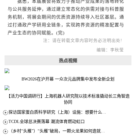
据悉，本届展会将致力于推动产业成果的落地转化
与公共服务延伸，通过建立常态化的供需对接与科普服
务机制，将展会期间的优质资源持续导入社区基层。通
过打通政产学研用全链条，实现跨界资源的精准配置与
产业生态的协同赋能。(完)
注：请在转载文章内容时务必注明出处!
编辑：李秋莹
热点视频
BW2026在沪开幕 一众次元品牌集中发布全新企划
【活力中国调研行】上海机器人研究院以技术标准撬动长三角智造
协同
探访国家蛋白质科学研究（上海）设施：想要什么蛋白 AI直接设计合成
TCDL全球总决赛落幕 潮流体育燃动虹口
（乡村“头雁”）“头雁”破局，一颗火龙果如何造就沪上乡村特色产业化路径