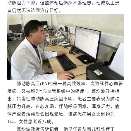
动脉阻力下降，但整体预后仍然不够理想，七成以上患
者仍然无法达到治疗目标。
肺动脉高压(PAH)是一种高致残率、高致死性心血管
疾病，又被称为“心血管系统中的癌症”。葛均波教授指
出，特发性肺动脉高压病因不明，患者主要表现为肺动
脉压力升高、右心衰竭，伴随呼吸困难、浑身乏力，病
情严重者活动后会出现晕厥。该病患病男女比例约为
1:4，女性患者近八成。
葛均波教授告诉记者，他早年曾从事儿科诊疗工