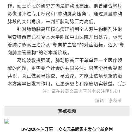
作，硕士阶段的研究方向是肺动脉高压。他曾结合胸片
影像设计过专用标尺和“肺动脉高压角”，通过测量肺动
脉段的突出角度，来判断肺动脉压力高低。
针对肺动脉高压核心病理机制全人源生物制剂注射
用索特西普已在复旦大学附属中山医院开出处方，标志
着肺动脉高压治疗从“靶向扩血管”的对症治标，迈入“靶
向肺血管重构”的治本新阶段。
葛均波教授强调，肺动脉高压不单单是一个医疗领
域的问题，更需要全社会的共同关注。只有全社会凝聚
共识，真正做到早筛查、早治疗，才能让这项创新的治
本方案早日发挥作用，让更多患者和家庭切实获益。(完)
注：请在转载文章内容时务必注明出处!
编辑：李秋莹
热点视频
BW2026在沪开幕 一众次元品牌集中发布全新企划