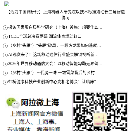
【活力中国调研行】上海机器人研究院以技术标准撬动长三角智造
协同
探访国家蛋白质科学研究（上海）设施：想要什么蛋白 AI直接设计合成
TCDL全球总决赛落幕 潮流体育燃动虹口
（乡村“头雁”）“头雁”破局，一颗火龙果如何造就沪上乡村特色产业化路径
AI观赛来了！这场移动通信行业盛会解锁视听新玩法
2026年世界移动通信大会：以移动智能勾勒无界普惠新愿景
（乡村“头雁”）三代腌一味 一颗雪菜背后的乡村致富经
虹桥健康科技产业创新中心亮相老博会：让临床“需求”定义银发经济新生态