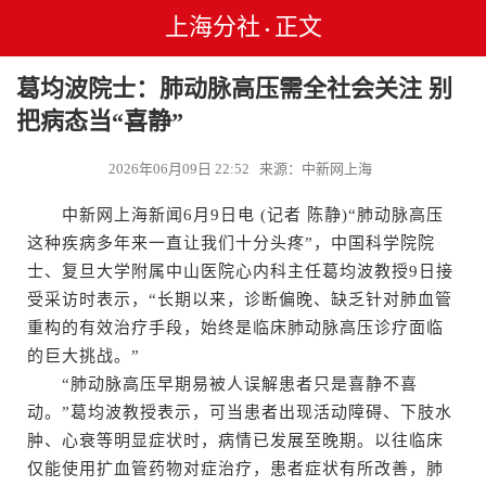
上海分社
正文
•
葛均波院士：肺动脉高压需全社会关注 别
把病态当“喜静”
2026年06月09日 22:52 来源：中新网上海
中新网上海新闻6月9日电 (记者 陈静)“肺动脉高压
这种疾病多年来一直让我们十分头疼”，中国科学院院
士、复旦大学附属中山医院心内科主任葛均波教授9日接
受采访时表示，“长期以来，诊断偏晚、缺乏针对肺血管
重构的有效治疗手段，始终是临床肺动脉高压诊疗面临
的巨大挑战。”
“肺动脉高压早期易被人误解患者只是喜静不喜
动。”葛均波教授表示，可当患者出现活动障碍、下肢水
肿、心衰等明显症状时，病情已发展至晚期。以往临床
仅能使用扩血管药物对症治疗，患者症状有所改善，肺