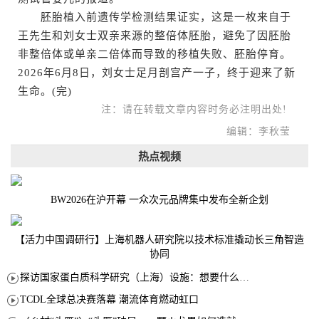
胚胎植入前遗传学检测结果证实，这是一枚来自于
王先生和刘女士双亲来源的整倍体胚胎，避免了因胚胎
非整倍体或单亲二倍体而导致的移植失败、胚胎停育。
2026年6月8日，刘女士足月剖宫产一子，终于迎来了新
生命。(完)
注：请在转载文章内容时务必注明出处!
编辑：李秋莹
热点视频
BW2026在沪开幕 一众次元品牌集中发布全新企划
【活力中国调研行】上海机器人研究院以技术标准撬动长三角智造
协同
探访国家蛋白质科学研究（上海）设施：想要什么蛋白 AI直接设计合成
TCDL全球总决赛落幕 潮流体育燃动虹口