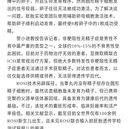
睡中的卵子，开启生命发育程序。然而圆形精子细胞发
出的信号较弱，卵子往往无法被成功激活。为了解决这
一问题，胚胎实验室团队使用辅助卵母细胞激活技术，
帮助卵子顺利启动发育，最终使8枚卵子中的1枚成功受
精。
贺小进教授告诉记者，非梗阻性无精子症是男性不
育中最严重的类型之一，全球约10%-15%的不育男性受
此困扰。目前对于药物治疗无效的患者，显微取精联合
ICSI是常规治疗方案，但绝大多数特发性非梗阻性无精
子症患者无法通过手术获取精子。对这些患者而言，以
往仅能选择供精或领养，无法获得遗传学后代。
ROSI技术另辟蹊径，当睾丸内没有精子但存在圆形
精子细胞时，虽然这类细胞虽未发育为精子，但已携带
完整的父源单倍体基因组，具备发育为健康后代的遗传
基础。不过，该技术的囊胚形成率、临床妊娠率和活产
率极低。相关文献显示，截至目前全世界仅有100余例
ROSI新生儿出生，且未见ROSI联合植入前胚胎遗传学检
测试管婴儿的报道。