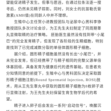
望能促进精子发生。但事与愿违，在通过拉条法逐一搜
寻后，仍然未见精子踪影。同时，刘女士的抗苗勒氏管
激素(AMH值)在同龄人中并不理想。
生殖中心主任贺小进教授团队与泌尿中心男科李铮
教授团队多次讨论会诊，为王先生夫妇制定了同周期睾
丸显微取精的治疗策略。 胚胎医生虽然没有找到带“小尾
巴”的完全发育精子，但发现了各阶段的生精细胞，特别
是找到了已完成减数分裂的单倍体圆形精子细胞。
据介绍，圆形精子细胞虽然没有长出“小尾巴”，并
未完全发育，但已经携带了与精子相同的完整父源单倍
体基因组，具备发育为健康后代的遗传基础。在患者充
分知情同意的前提下，生殖中心与男科团队决定采取圆
形精子细胞注射(Round Spermatid Injection, ROSI)技
术，用从王先生睾丸中获取的圆形精子细胞为8枚卵子进
行显微注射，为王先生夫妇保留生育生物学后代的希
望。
精子进入卵子后会发出一系列“启动信号”，唤醒沉