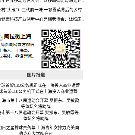
2026年世界移动通信大会：以移动智能勾勒无界普惠新愿景
（乡村“头雁”）三代腌一味 一颗雪菜背后的乡村致富经
虹桥健康科技产业创新中心亮相老博会：让临床“需求”定义银发经济新生态
图片报道
球首架CBJ公务机正式在上海投入商业运营
海市第十八届运动会开幕 樊振东、吴敏霞等
体坛名将助阵