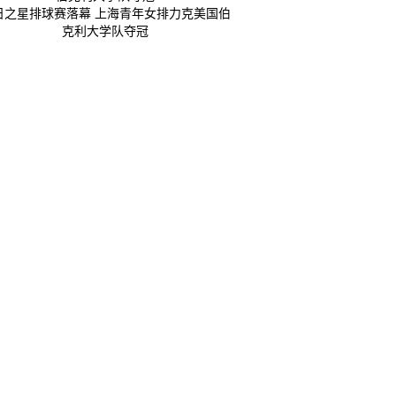
日之星排球赛落幕 上海青年女排力克美国伯
克利大学队夺冠