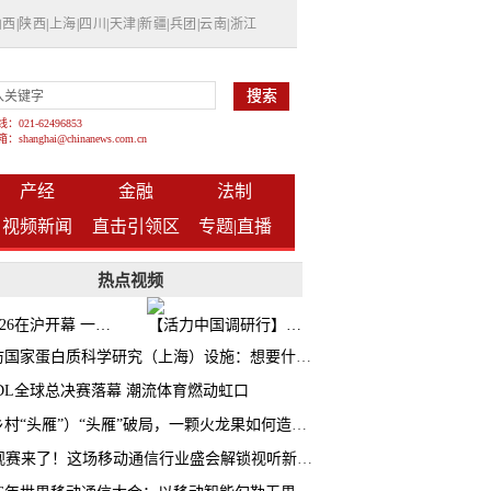
山西
|
陕西
|
上海
|
四川
|
天津
|
新疆
|
兵团
|
云南
|
浙江
021-62496853
shanghai@chinanews.com.cn
产经
金融
法制
视频新闻
直击引领区
专题|
直播
热点视频
BW2026在沪开幕 一众次元品牌集中发布全新企划
【活力中国调研行】上海机器人研究院以技术标准撬动长三角智造协同
探访国家蛋白质科学研究（上海）设施：想要什么蛋白 AI直接设计合成
CDL全球总决赛落幕 潮流体育燃动虹口
（乡村“头雁”）“头雁”破局，一颗火龙果如何造就沪上乡村特色产业化路径
AI观赛来了！这场移动通信行业盛会解锁视听新玩法