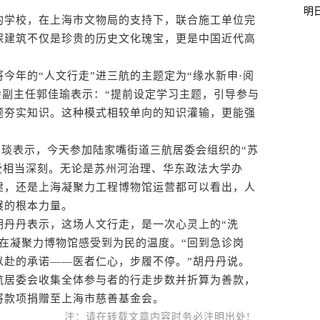
明
学校，在上海市文物局的支持下，联合施工单位完
保建筑不仅是珍贵的历史文化瑰宝，更是中国近代高
年的“人文行走”进三航的主题定为“缘水新申·阅
会副主任郭佳瑜表示：“提前设定学习主题，引导参与
题夯实知识。这种模式相较单向的知识灌输，更能强
琰表示，今天参加陆家嘴街道三航居委会组织的“苏
受相当深刻。无论是苏州河治理、华东政法大学办
建，还是上海凝聚力工程博物馆运营都可以看出，人
展的根本力量。
丹丹表示，这场人文行走，是一次心灵上的“洗
在凝聚力博物馆感受到为民的温度。“回到急诊岗
以赴的承诺——医者仁心，步履不停。”胡丹丹说。
居委会收集全体参与者的行走步数并折算为善款，
将款项捐赠至上海市慈善基金会。
注：请在转载文章内容时务必注明出处!