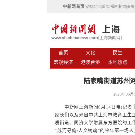
中新网首页
|
安徽
|
北京
|
重庆
|
福建
|
甘肃
|
贵州
首页
文化
民生
宏观经济
港澳台侨
本地热点
陆家嘴街道苏州河
2026年06
中新网上海新闻6月14日电(记者 
家长们以及来自中共上海市教育卫生工
嘴街道、同济大学附属东方医院的工
“苏河寻韵·人文铸魂”的今年第一场