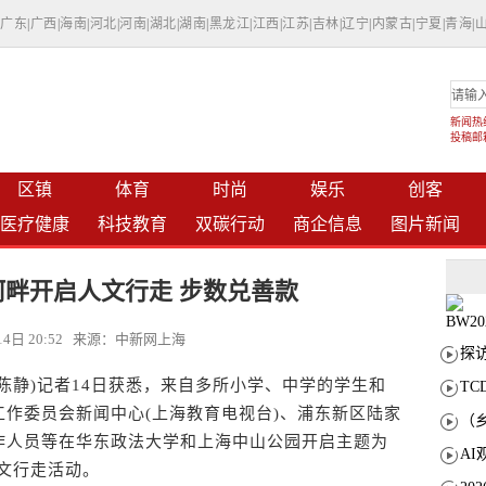
|
广东
|
广西
|
海南
|
河北
|
河南
|
湖北
|
湖南
|
黑龙江
|
江西
|
江苏
|
吉林
|
辽宁
|
内蒙古
|
宁夏
|
青海
|
新闻热线：
投稿邮箱：
区镇
体育
时尚
娱乐
创客
医疗健康
科技教育
双碳行动
商企信息
图片新闻
畔开启人文行走 步数兑善款
月14日 20:52 来源：中新网上海
陈静)记者14日获悉，来自多所小学、中学的学生和
T
作委员会新闻中心(上海教育电视台)、浦东新区陆家
作人员等在华东政法大学和上海中山公园开启主题为
人文行走活动。