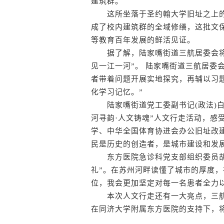
建筑群。
这所坐落于圣约翰大学旧址之上的
成了校内建筑群的全域修缮，这批文
等教育百年发展的鲜活见证。
据了解，陆家嘴街道三航居委会将今
见一江一河”。 陆家嘴街道三航居委
者带着问题开展实地探究，再辅以习
化学习记忆。”
陆家嘴街道党工委副书记(政法)白
河寻韵·人文铸魂”人文行走活动，感
学、中华全国体育协进会办公旧址改
民是历史的创造者，是城市建设和发
东方医院急诊科党支部组织委员胡
礼”。在苏州河畔读懂了城市的厚度，
位，我会更加坚定对每一名患者全力
本次人文行走还有一大亮点，三航
在同济大学附属东方医院的支持下，