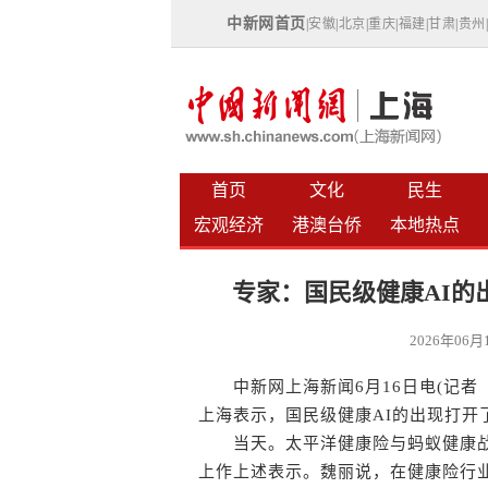
中新网首页
|
安徽
|
北京
|
重庆
|
福建
|
甘肃
|
贵州
首页
文化
民生
宏观经济
港澳台侨
本地热点
专家：国民级健康AI的
2026年06
中新网上海新闻6月16日电(记者 
上海表示，国民级健康AI的出现打开
当天。太平洋健康险与蚂蚁健康战
上作上述表示。魏丽说，在健康险行业