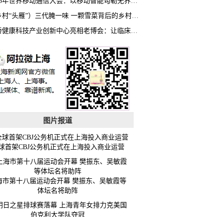
2026年世界移动通信大会：以移动智能勾勒无界普惠新愿景
（乡村“头雁”）三代腌一味 一颗雪菜背后的乡村致富经
虹桥健康科技产业创新中心亮相老博会：让临床“需求”定义银发经济新生态
图片报道
球首架CBJ公务机正式在上海投入商业运营
海市第十八届运动会开幕 樊振东、吴敏霞等
体坛名将助阵