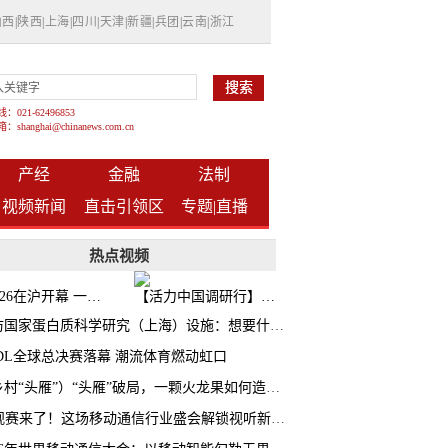
山西
|
陕西
|
上海
|
四川
|
天津
|
新疆
|
兵团
|
云南
|
浙江
021-62496853
shanghai@chinanews.com.cn
产经
金融
法制
视频新闻
直击引领区
专题|
直播
热点视频
BW2026在沪开幕 一众次元品牌集中发布全新企划
【活力中国调研行】上海机器人研究院以技术标准撬动长三角智造协同
探访国家蛋白质科学研究（上海）设施：想要什么蛋白 AI直接设计合成
CDL全球总决赛落幕 潮流体育燃动虹口
（乡村“头雁”）“头雁”破局，一颗火龙果如何造就沪上乡村特色产业化路径
AI观赛来了！这场移动通信行业盛会解锁视听新玩法