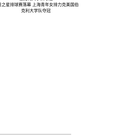
日之星排球赛落幕 上海青年女排力克美国伯
克利大学队夺冠