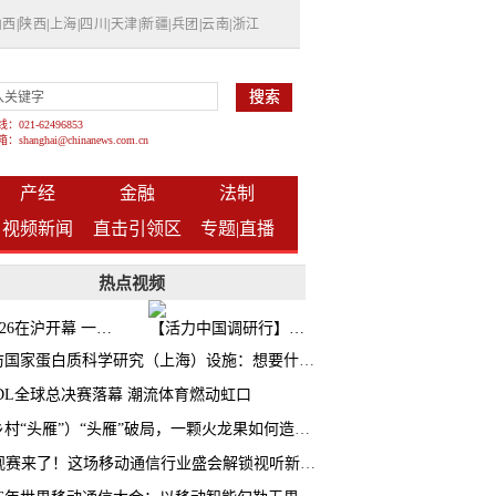
山西
|
陕西
|
上海
|
四川
|
天津
|
新疆
|
兵团
|
云南
|
浙江
021-62496853
shanghai@chinanews.com.cn
产经
金融
法制
视频新闻
直击引领区
专题|
直播
热点视频
BW2026在沪开幕 一众次元品牌集中发布全新企划
【活力中国调研行】上海机器人研究院以技术标准撬动长三角智造协同
探访国家蛋白质科学研究（上海）设施：想要什么蛋白 AI直接设计合成
CDL全球总决赛落幕 潮流体育燃动虹口
（乡村“头雁”）“头雁”破局，一颗火龙果如何造就沪上乡村特色产业化路径
AI观赛来了！这场移动通信行业盛会解锁视听新玩法