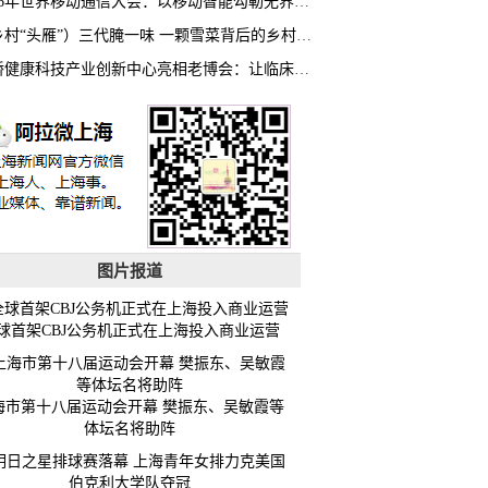
2026年世界移动通信大会：以移动智能勾勒无界普惠新愿景
（乡村“头雁”）三代腌一味 一颗雪菜背后的乡村致富经
虹桥健康科技产业创新中心亮相老博会：让临床“需求”定义银发经济新生态
图片报道
球首架CBJ公务机正式在上海投入商业运营
海市第十八届运动会开幕 樊振东、吴敏霞等
体坛名将助阵