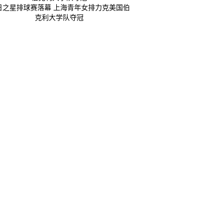
日之星排球赛落幕 上海青年女排力克美国伯
克利大学队夺冠