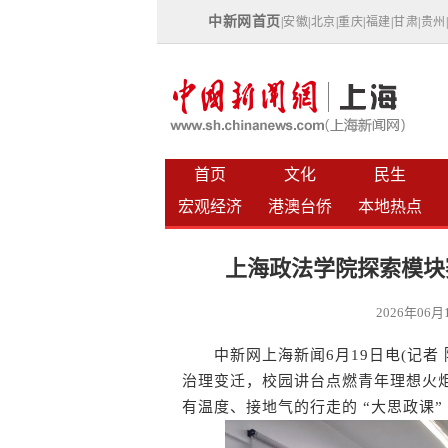
中新网首页
|
安徽
|
北京
|
重庆
|
福建
|
甘肃
|
贵州
首页
文化
民生
宏观经济
港澳台侨
本地热点
上海政法学院探索模块
2026年06
中新网上海新闻6月19日电(记者 
治理变迁，校园讲台点燃青年理想火
有温度、接地气的行走的 “大思政课”