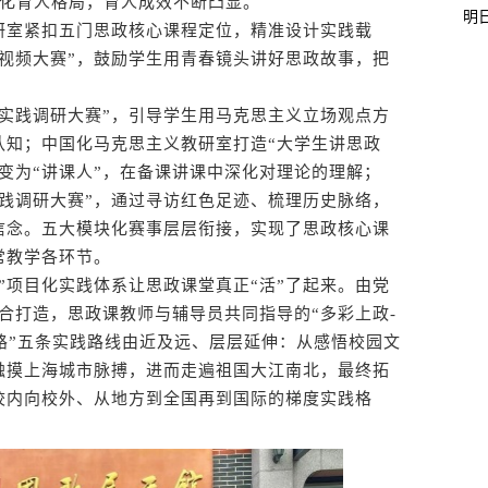
体化育人格局，育人成效不断凸显。
明
室紧扣五门思政核心课程定位，精准设计实践载
视频大赛”，鼓励学生用青春镜头讲好思政故事，把
践调研大赛”，引导学生用马克思主义立场观点方
认知；中国化马克思主义教研室打造“大学生讲思政
转变为“讲课人”，在备课讲课中深化对理论的理解；
践调研大赛”，通过寻访红色足迹、梳理历史脉络，
信念。五大模块化赛事层层衔接，实现了思政核心课
常教学各环节。
项目化实践体系让思政课堂真正“活”了起来。由党
联合打造，思政课教师与辅导员共同指导的“多彩上政-
丝路”五条实践路线由近及远、层层延伸：从感悟校园文
触摸上海城市脉搏，进而走遍祖国大江南北，最终拓
校内向校外、从地方到全国再到国际的梯度实践格