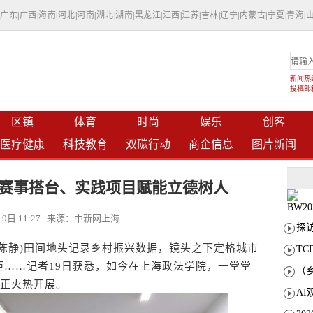
|
广东
|
广西
|
海南
|
河北
|
河南
|
湖北
|
湖南
|
黑龙江
|
江西
|
江苏
|
吉林
|
辽宁
|
内蒙古
|
宁夏
|
青海
|
新闻热线：
投稿邮箱：
区镇
体育
时尚
娱乐
创客
医疗健康
科技教育
双碳行动
商企信息
图片新闻
赛事搭台、实践项目赋能立德树人
月19日 11:27 来源：中新网上海
陈静)田间地头记录乡村振兴数据，镜头之下定格城市
T
炬……记者19日获悉，如今在上海政法学院，一堂堂
 正火热开展。