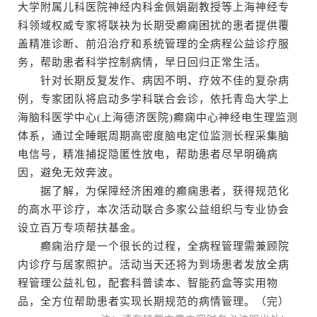
大学附属儿科医院神经内科金佩娟副教授等上海神经专
科领域权威专家将联袂为长期受癫痫困扰的患者提供覆
盖精准诊断、前沿治疗和系统管理的全病程公益诊疗服
务，帮助患者科学控制病情，早日回归正常生活。
针对长期反复发作、病因不明、疗效不佳的复杂病
例，专家团队将启动多学科联合会诊，依托青岛大学上
海脑科医学中心(上海德济医院)癫痫中心神经电生理监测
体系，通过全睡眠周期高密度脑电定位监测长程采集脑
电信号，精准捕捉隐匿性放电，帮助患者尽早明确病
因，避免无效奔波。
据了解，为保障经济困难的癫痫患者，获得规范化
的高水平诊疗，本次活动联合多家公益组织与专业协会
设立百万专项帮扶基金。
癫痫治疗是一个很长的过程，全病程管理需兼顾院
内诊疗与居家照护。活动当天还将为到场患者发放全病
程管理公益礼包，配套科普读本、智能药盒等实用物
品，全方位帮助患者实现长期规范的病情管理。（完）