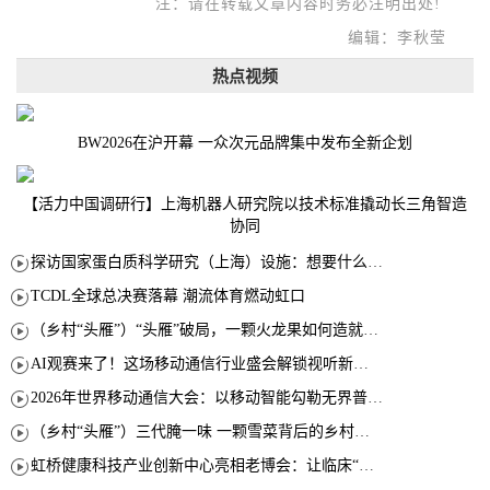
注：请在转载文章内容时务必注明出处!
编辑：李秋莹
热点视频
BW2026在沪开幕 一众次元品牌集中发布全新企划
【活力中国调研行】上海机器人研究院以技术标准撬动长三角智造
协同
探访国家蛋白质科学研究（上海）设施：想要什么蛋白 AI直接设计合成
TCDL全球总决赛落幕 潮流体育燃动虹口
（乡村“头雁”）“头雁”破局，一颗火龙果如何造就沪上乡村特色产业化路径
AI观赛来了！这场移动通信行业盛会解锁视听新玩法
2026年世界移动通信大会：以移动智能勾勒无界普惠新愿景
（乡村“头雁”）三代腌一味 一颗雪菜背后的乡村致富经
虹桥健康科技产业创新中心亮相老博会：让临床“需求”定义银发经济新生态