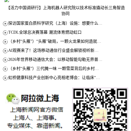
【活力中国调研行】上海机器人研究院以技术标准撬动长三角智造
协同
探访国家蛋白质科学研究（上海）设施：想要什么蛋白 AI直接设计合成
TCDL全球总决赛落幕 潮流体育燃动虹口
（乡村“头雁”）“头雁”破局，一颗火龙果如何造就沪上乡村特色产业化路径
AI观赛来了！这场移动通信行业盛会解锁视听新玩法
2026年世界移动通信大会：以移动智能勾勒无界普惠新愿景
（乡村“头雁”）三代腌一味 一颗雪菜背后的乡村致富经
虹桥健康科技产业创新中心亮相老博会：让临床“需求”定义银发经济新生态