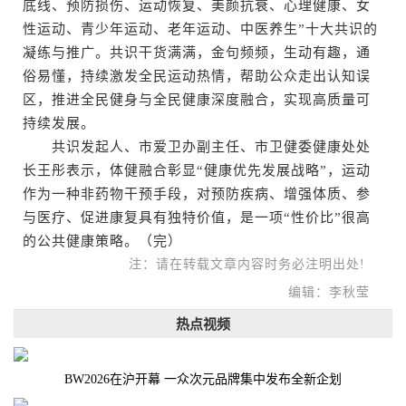
底线、预防损伤、运动恢复、美颜抗衰、心理健康、女
性运动、青少年运动、老年运动、中医养生”十大共识的
凝练与推广。共识干货满满，金句频频，生动有趣，通
俗易懂，持续激发全民运动热情，帮助公众走出认知误
区，推进全民健身与全民健康深度融合，实现高质量可
持续发展。
共识发起人、市爱卫办副主任、市卫健委健康处处
长王彤表示，体健融合彰显“健康优先发展战略”，运动
作为一种非药物干预手段，对预防疾病、增强体质、参
与医疗、促进康复具有独特价值，是一项“性价比”很高
的公共健康策略。（完）
注：请在转载文章内容时务必注明出处!
编辑：李秋莹
热点视频
BW2026在沪开幕 一众次元品牌集中发布全新企划