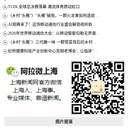
TCDL全球总决赛落幕 潮流体育燃动虹口
（乡村“头雁”）“头雁”破局，一颗火龙果如何造就沪上乡村特色产业化路径
AI观赛来了！这场移动通信行业盛会解锁视听新玩法
2026年世界移动通信大会：以移动智能勾勒无界普惠新愿景
（乡村“头雁”）三代腌一味 一颗雪菜背后的乡村致富经
虹桥健康科技产业创新中心亮相老博会：让临床“需求”定义银发经济新生态
图片报道