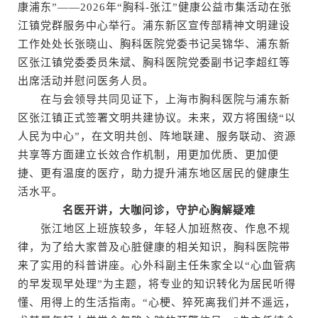
康浦东”——2026年“胸科-张江”健康公益市集活动在张
江镇党群服务中心举行。浦东新区宣传部精神文明建设
工作处处长张晓山、胸科医院党委书记吴锦华、浦东新
区张江镇党委委员朱斌、胸科医院党委副书记李超红等
出席活动并慰问医务人员。
在与会领导共同见证下，上海市胸科医院与浦东新
区张江镇正式签署文明共建协议。未来，双方将围绕“以
人民为中心”，在文明共创、阵地联建、服务联动、资源
共享等方面建立长效合作机制，用更加优质、更加便
捷、更有温度的医疗，助力提升浦东地区居民的健康生
活水平。
名医开讲，大咖问诊，守护心胸解疑难
张江地区上班族较多，年轻人加班熬夜、作息不规
律，为了给大家普及心脏健康的相关知识，胸科医院带
来了实用的科普讲座。心外科副主任朱家全以“心血管病
的早发现早处理”为主题，将专业的知识转化为居民听得
懂、用得上的生活指南。“心梗、猝死离我们并不遥远，