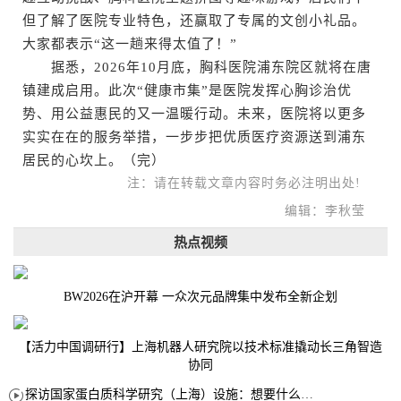
但了解了医院专业特色，还赢取了专属的文创小礼品。
大家都表示“这一趟来得太值了！”
据悉，2026年10月底，胸科医院浦东院区就将在唐
镇建成启用。此次“健康市集”是医院发挥心胸诊治优
势、用公益惠民的又一温暖行动。未来，医院将以更多
实实在在的服务举措，一步步把优质医疗资源送到浦东
居民的心坎上。（完）
注：请在转载文章内容时务必注明出处!
编辑：李秋莹
热点视频
BW2026在沪开幕 一众次元品牌集中发布全新企划
【活力中国调研行】上海机器人研究院以技术标准撬动长三角智造
协同
探访国家蛋白质科学研究（上海）设施：想要什么蛋白 AI直接设计合成