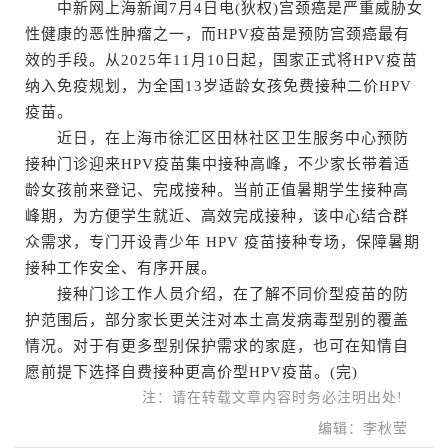
中新网上海新闻7月4日电(狄权)宫颈癌是严重威胁女
性健康的恶性肿瘤之一，而HPV疫苗是预防宫颈癌最有
效的手段。从2025年11月10日起，国家正式将HPV疫苗
纳入免疫规划，为全国13岁适龄女孩免费接种二价HPV
疫苗。
近日，在上海市徐汇区田林社区卫生服务中心预防
接种门诊迎来HPV疫苗集中接种高峰，不少家长带着适
龄女孩前来登记、完成接种。当前正值暑期学生接种高
峰期，为方便学生就近、高效完成接种，该中心结合群
众需求，专门开设青少年 HPV 疫苗接种专场，保障暑期
接种工作安全、有序开展。
接种门诊工作人员介绍，在了解不同价型疫苗的防
护范围后，部分家长更关注对本土高发病毒型别的覆盖
情况。对于有更多型别保护需求的家庭，也可在知情自
愿前提下选择自费接种更高价型HPV疫苗。(完)
注：请在转载文章内容时务必注明出处!
编辑：李秋莹