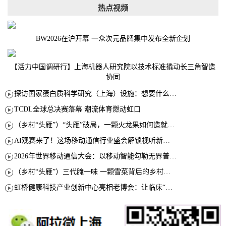
热点视频
BW2026在沪开幕 一众次元品牌集中发布全新企划
【活力中国调研行】上海机器人研究院以技术标准撬动长三角智造
协同
探访国家蛋白质科学研究（上海）设施：想要什么蛋白 AI直接设计合成
TCDL全球总决赛落幕 潮流体育燃动虹口
（乡村“头雁”）“头雁”破局，一颗火龙果如何造就沪上乡村特色产业化路径
AI观赛来了！这场移动通信行业盛会解锁视听新玩法
2026年世界移动通信大会：以移动智能勾勒无界普惠新愿景
（乡村“头雁”）三代腌一味 一颗雪菜背后的乡村致富经
虹桥健康科技产业创新中心亮相老博会：让临床“需求”定义银发经济新生态