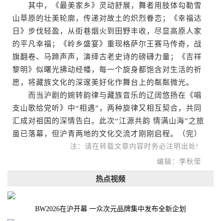
其中，《最美家乡》灵动舒展，舞者用肢体勾勒雪
山草原的壮美轮廓，传递对故土的炽烈眷恋；《幸福达
日》步伐轻盈，从街巷烟火到田野丰收，尽显高原人家
的平凡幸福；《岭乡盛宴》重现格萨尔王赛马传奇，战
旗翻卷、马蹄声声，演绎古老史诗的磅礴力量；《吉祥
黎明》似曙光拂动经幡，每一个旋身都饱含对生活的祈
愿，将藏族文化的深邃美好化作舞台上的粼粼微光。
而当沪剧的婉转韵律与藏族音乐的辽阔悠扬在《唱
支山歌给党听》中“相遇”，两种旋律又相互契合，共同
汇成对祖国的深情告白。此次“江源共韵 情满山海”之旅
虽已落幕，但沪青两地的文化交流才刚刚启程。（完）
注：请在转载文章内容时务必注明出处!
编辑：李秋莹
热点视频
BW2026在沪开幕 一众次元品牌集中发布全新企划