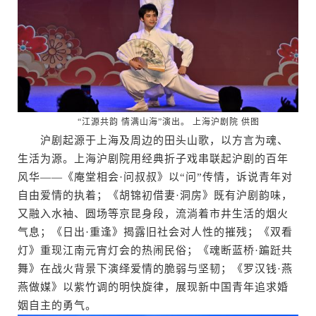
“江源共韵 情满山海”演出。 上海沪剧院 供图
沪剧起源于上海及周边的田头山歌，以方言为魂、
生活为源。上海沪剧院用经典折子戏串联起沪剧的百年
风华——《庵堂相会·问叔叔》以“问”传情，诉说青年对
自由爱情的执着；《胡锦初借妻·洞房》既有沪剧韵味，
又融入水袖、圆场等京昆身段，流淌着市井生活的烟火
气息；《日出·重逢》揭露旧社会对人性的摧残；《双看
灯》重现江南元宵灯会的热闹民俗；《魂断蓝桥·蹁跹共
舞》在战火背景下演绎爱情的脆弱与坚韧；《罗汉钱·燕
燕做媒》以紫竹调的明快旋律，展现新中国青年追求婚
姻自主的勇气。