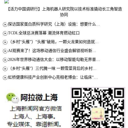
【活力中国调研行】上海机器人研究院以技术标准撬动长三角智造
协同
探访国家蛋白质科学研究（上海）设施：想要什么蛋白 AI直接设计合成
TCDL全球总决赛落幕 潮流体育燃动虹口
（乡村“头雁”）“头雁”破局，一颗火龙果如何造就沪上乡村特色产业化路径
AI观赛来了！这场移动通信行业盛会解锁视听新玩法
2026年世界移动通信大会：以移动智能勾勒无界普惠新愿景
（乡村“头雁”）三代腌一味 一颗雪菜背后的乡村致富经
虹桥健康科技产业创新中心亮相老博会：让临床“需求”定义银发经济新生态