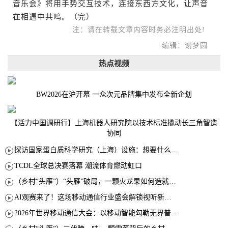
音乐会》将用手势交互技术，连接东西方文化，让声音
在相遇中共鸣。（完）
注：请在转载文章内容时务必注明出处!
编辑：谢梦圆
热点视频
BW2026在沪开幕 一众次元品牌集中发布全新企划
【活力中国调研行】上海机器人研究院以技术标准撬动长三角智造
协同
探访国家蛋白质科学研究（上海）设施：想要什么蛋白 AI直接设计合成
TCDL全球总决赛落幕 潮流体育燃动虹口
（乡村“头雁”）“头雁”破局，一颗火龙果如何造就沪上乡村特色产业化路径
AI观赛来了！这场移动通信行业盛会解锁视听新玩法
2026年世界移动通信大会：以移动智能勾勒无界普惠新愿景