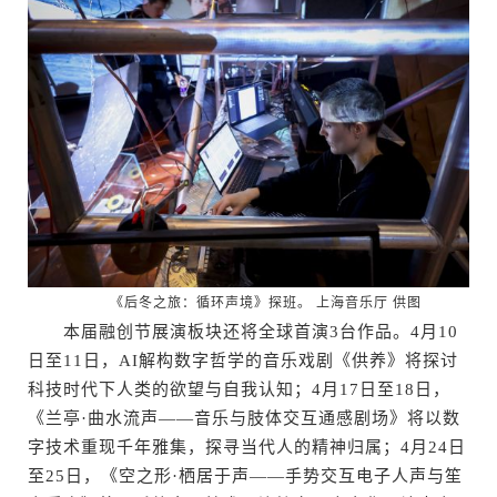
《后冬之旅：循环声境》探班。 上海音乐厅 供图
本届融创节展演板块还将全球首演3台作品。4月10
日至11日，AI解构数字哲学的音乐戏剧《供养》将探讨
科技时代下人类的欲望与自我认知；4月17日至18日，
《兰亭·曲水流声——音乐与肢体交互通感剧场》将以数
字技术重现千年雅集，探寻当代人的精神归属；4月24日
至25日，《空之形·栖居于声——手势交互电子人声与笙