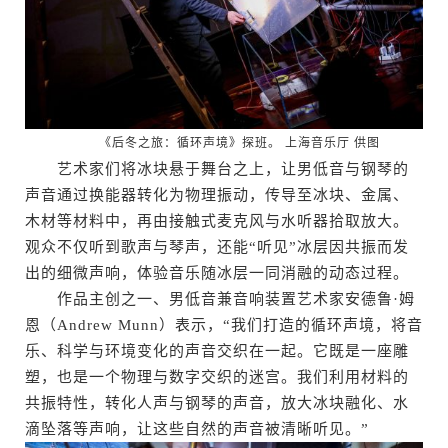
《后冬之旅：循环声境》探班。 上海音乐厅 供图
艺术家们将冰块悬于舞台之上，让男低音与钢琴的
声音通过换能器转化为物理振动，传导至冰块、金属、
木材等材料中，再由接触式麦克风与水听器拾取放大。
观众不仅听到歌声与琴声，还能“听见”冰层因共振而发
出的细微声响，体验音乐随冰层一同消融的动态过程。
作品主创之一、男低音兼音响装置艺术家安德鲁·姆
恩（Andrew Munn）表示，“我们打造的循环声境，将音
乐、科学与环境变化的声音交织在一起。它既是一座雕
塑，也是一个物理与数字交织的迷宫。我们利用材料的
共振特性，转化人声与钢琴的声音，放大冰块融化、水
滴坠落等声响，让这些自然的声音被清晰听见。”