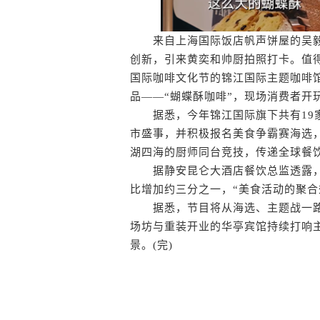
来自上海国际饭店帆声饼屋的吴毅
创新，引来黄奕和帅厨拍照打卡。值
国际咖啡文化节的锦江国际主题咖啡馆
品——“蝴蝶酥咖啡”，现场消费者开玩
据悉，今年锦江国际旗下共有19家
市盛事，并积极报名美食争霸赛海选
湖四海的厨师同台竞技，传递全球餐
据静安昆仑大酒店餐饮总监透露，
比增加约三分之一，“美食活动的聚合
据悉，节目将从海选、主题战一路拼
场坊与重装开业的华亭宾馆持续打响
景。(完)