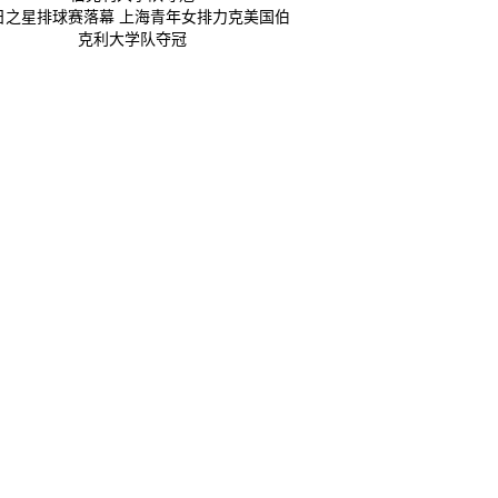
日之星排球赛落幕 上海青年女排力克美国伯
克利大学队夺冠