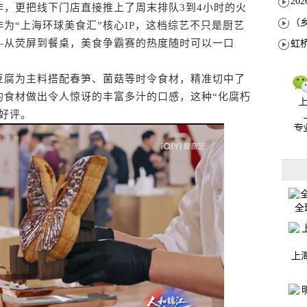
作，更把线下门店直接推上了周末排队3到4小时的火
为“上海环球美食汇”核心IP，这档综艺不只是厨艺
—从荧屏到餐桌，美食争霸赛的热度随时可以一口
腐为主料搭配春笋、菌菇等时令食材，精准切中了
的食材做出令人惊讶的丰富多汁的口感，这种“化腐朽
好评。
全
上