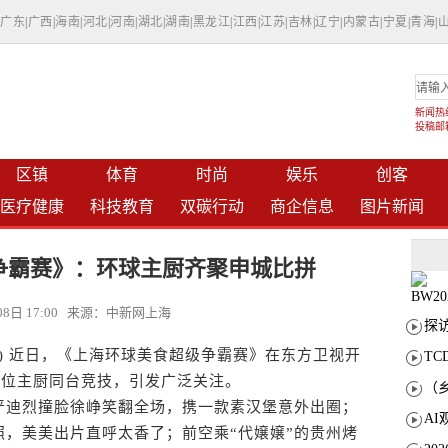
|
广东
|
广西
|
海南
|
河北
|
河南
|
湖北
|
湖南
|
黑龙江
|
江西
|
江苏
|
吉林
|
辽宁
|
内蒙古
|
宁夏
|
青海
|
新闻热线：
投稿邮箱：
区镇
体育
时尚
娱乐
创客
医疗健康
科技教育
双碳行动
商企信息
图片新闻
争霸赛》：环球主厨齐聚申城比拼
月08日 17:00 来源：中新网上海
) 近日，《上海环球美食超级争霸赛》在东方卫视开
T
余位主厨同台竞技，引发广泛关注。
迪烈撞脸徐峥笑翻全场，携一款素汉堡意外出圈；
，美美出片直呼太香了；前空乘“代嬢嬢”的贵州烤