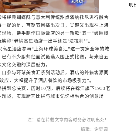
明
将经典蝴蝶酥与意大利传统甜点潘纳托尼进行融合
得一提的是，首期节目播出次日，吴毅又出现在上海
现场，亲手制作国际饭店的另一新款“五一”破圈爆
笑称“老牌高星酒店一出手还是‘法拉利’”。
高星酒店参与“上海环球美食汇”这一贯穿全年的城
，已有不少厨师经面试甄选入围正式比赛，与来自五
饮文化交融的深层魅力。
自参与环球美食汇系列活动后，酒店的外籍客源同
效应，大幅提升了酒店餐饮的市场吸引力”。
到总决赛，历时10期，后续将在锦江旗下1933老
主题战，实现厨艺比拼与城市记忆相融合的创意场
注：请在转载文章内容时务必注明出处!
编辑：谢梦圆