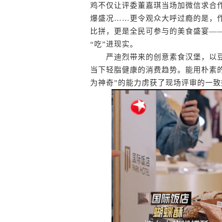
鸡不仅让评委董嘉琪当场加微信求合
爆盛况……更令观众大呼过瘾的是，作
比拼，更是全民可参与的美食盛宴—
“吃”进现实。
严迪烈带来的创意素食汉堡，以豆
当下轻脂健康的消费趋势。能用朴素
为神奇”的能力虏获了现场评审的一致