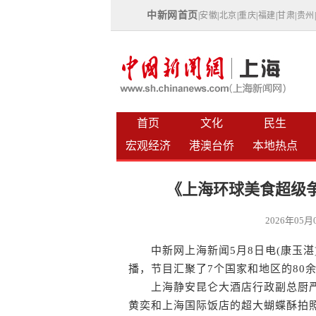
中新网首页
|
安徽
|
北京
|
重庆
|
福建
|
甘肃
|
贵州
首页
文化
民生
宏观经济
港澳台侨
本地热点
《上海环球美食超级
2026年05
中新网上海新闻5月8日电(康玉湛
播，节目汇聚了7个国家和地区的80
上海静安昆仑大酒店行政副总厨严
黄奕和上海国际饭店的超大蝴蝶酥拍照