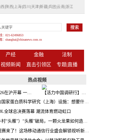
山西
|
陕西
|
上海
|
四川
|
天津
|
新疆
|
兵团
|
云南
|
浙江
021-62496853
shanghai@chinanews.com.cn
产经
金融
法制
视频新闻
直击引领区
专题|
直播
热点视频
BW2026在沪开幕 一众次元品牌集中发布全新企划
【活力中国调研行】上海机器人研究院以技术标准撬动长三角智造协同
探访国家蛋白质科学研究（上海）设施：想要什么蛋白 AI直接设计合成
CDL全球总决赛落幕 潮流体育燃动虹口
（乡村“头雁”）“头雁”破局，一颗火龙果如何造就沪上乡村特色产业化路径
AI观赛来了！这场移动通信行业盛会解锁视听新玩法