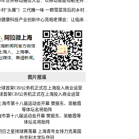
2026年世界移动通信大会：以移动智能勾勒无界普惠新愿景
（乡村“头雁”）三代腌一味 一颗雪菜背后的乡村致富经
虹桥健康科技产业创新中心亮相老博会：让临床“需求”定义银发经济新生态
图片报道
球首架CBJ公务机正式在上海投入商业运营
海市第十八届运动会开幕 樊振东、吴敏霞等
体坛名将助阵