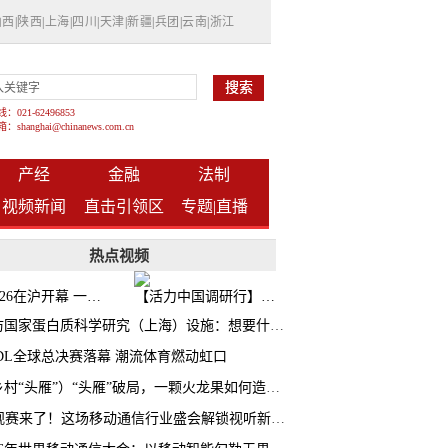
山西
|
陕西
|
上海
|
四川
|
天津
|
新疆
|
兵团
|
云南
|
浙江
021-62496853
shanghai@chinanews.com.cn
产经
金融
法制
视频新闻
直击引领区
专题|
直播
热点视频
BW2026在沪开幕 一众次元品牌集中发布全新企划
【活力中国调研行】上海机器人研究院以技术标准撬动长三角智造协同
探访国家蛋白质科学研究（上海）设施：想要什么蛋白 AI直接设计合成
CDL全球总决赛落幕 潮流体育燃动虹口
（乡村“头雁”）“头雁”破局，一颗火龙果如何造就沪上乡村特色产业化路径
AI观赛来了！这场移动通信行业盛会解锁视听新玩法