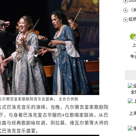
全
凡尔赛宫皇家歌剧院音乐会盛典。 主办方供图
式巴洛克音乐的演绎。当晚，凡尔赛宫皇家歌剧院
上
下，与身着巴洛克复古华服的4位歌唱家联袂，从巴
金曲与经典歌剧咏叹调，到拉莫、维瓦尔第等大师的
式巴洛克音乐盛宴。