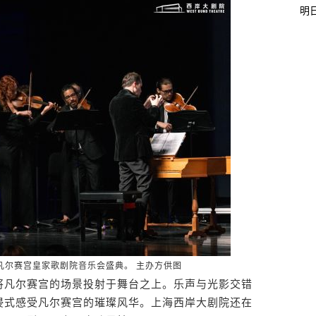
明
凡尔赛宫皇家歌剧院音乐会盛典。 主办方供图
凡尔赛宫的场景投射于舞台之上。乐声与光影交错
浸式感受凡尔赛宫的璀璨风华。上海西岸大剧院还在