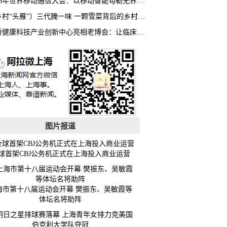
2026年世界移动通信大会：以移动智能勾勒无界普惠新愿景
（乡村“头雁”）三代腌一味 一颗雪菜背后的乡村致富经
虹桥健康科技产业创新中心亮相老博会：让临床“需求”定义银发经济新生态
图片报道
球首架CBJ公务机正式在上海投入商业运营
海市第十八届运动会开幕 樊振东、吴敏霞等
体坛名将助阵