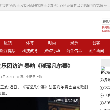
|
广东
|
广西
|
海南
|
河北
|
河南
|
湖北
|
湖南
|
黑龙江
|
江西
|
江苏
|
吉林
|
辽宁
|
内蒙古
|
宁夏
|
青海
|
新闻热线：
投稿邮箱：
区镇
体育
时尚
娱乐
创客
医疗健康
科技教育
双碳行动
商企信息
图片新闻
乐团访沪 奏响《璀璨凡尔赛》
月11日 21:31 来源：中新网上海
 王笈)近日，《璀璨凡尔赛》法国凡尔赛宫皇家歌剧
T
落幕。