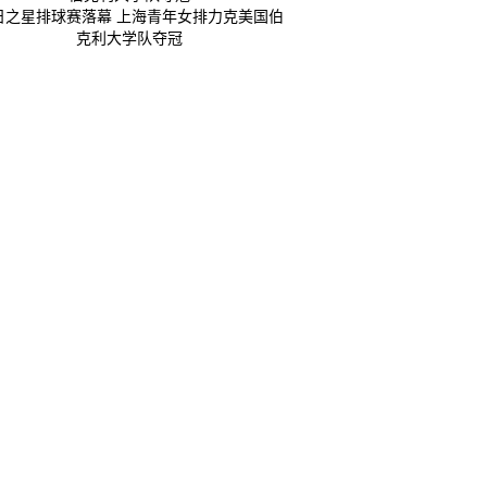
日之星排球赛落幕 上海青年女排力克美国伯
克利大学队夺冠