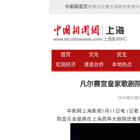
中新网首页
|
安徽
|
北京
|
重庆
|
福建
|
甘肃
|
贵州
首页
文化
民生
宏观经济
港澳台侨
本地热点
凡尔赛宫皇家歌剧院
2026年05
中新网上海新闻5月11日电 (记者
院音乐会盛典在上海西岸大剧院优雅