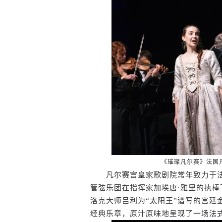
《璀璨凡尔赛》法国
凡尔赛宫皇家歌剧院常年致力于法
管弦乐团在指挥家加埃唐·雅里的执棒
洛克大师吕利为“太阳王”谱写的宫廷
经典乐章，原汁原味地呈现了一场法