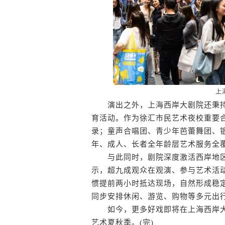
上
演出之外，上海西岸大剧院还秉持“Art
育活动。作为徐汇市民艺术夜校重要
录；童声合唱团、青少年芭蕾舞团、
年、成人、长者全年龄层艺术服务全
与此同时，剧院深度激活西岸地区
示，超九成观众在观演、参与艺术活
惯提前两小时抵达现场，自然形成稳
同步安排休闲、游览、购物等多元出
如今，更多好戏即将在上海西岸大剧
艺术夏秋季。(完)