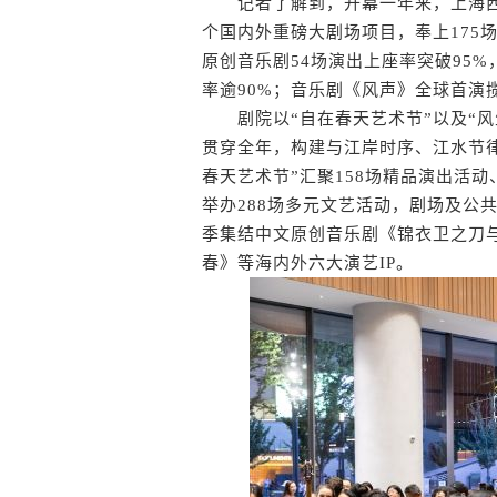
记者了解到，开幕一年来，上海西岸
个国内外重磅大剧场项目，奉上175
原创音乐剧54场演出上座率突破95%
率逾90%；音乐剧《风声》全球首演揽
剧院以“自在春天艺术节”以及“风生
贯穿全年，构建与江岸时序、江水节
春天艺术节”汇聚158场精品演出活动
举办288场多元文艺活动，剧场及公
季集结中文原创音乐剧《锦衣卫之刀
春》等海内外六大演艺IP。