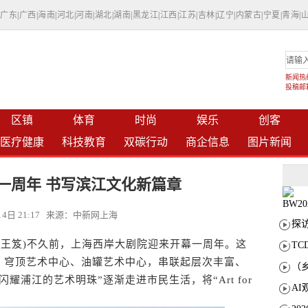
|
广东
|
广西
|
海南
|
河北
|
河南
|
湖北
|
湖南
|
黑龙江
|
江西
|
江苏
|
吉林
|
辽宁
|
内蒙古
|
宁夏
|
青海
|
新闻热线：
投稿邮箱：
区镇
体育
时尚
娱乐
创客
医疗健康
科技教育
双碳行动
商企信息
图片新闻
一周年 书写滨江文化新篇章
月14日 21:17 来源：中新网上海
 王笈)不久前，上海西岸大剧院迎来开幕一周年。这
T
、穹顶艺术中心、油罐艺术中心，串联起层次丰富、
耀浦江的艺术明珠”逐渐走进市民生活，将“Art for