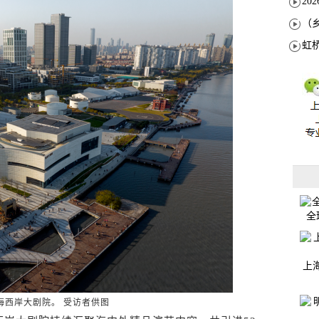
全
上
海西岸大剧院。 受访者供图