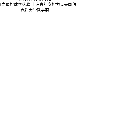
日之星排球赛落幕 上海青年女排力克美国伯
克利大学队夺冠