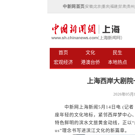
中新网首页
|
安徽
|
北京
|
重庆
|
福建
|
甘肃
|
贵州
首页
文化
民生
宏观经济
港澳台侨
本地热点
上海西岸大剧院
2026年05
中新网上海新闻5月14日电 (记者
座年轻的文化地标，紧邻西岸梦中心
特色鲜明的滨水文旅黄金动线，正以“闪
us”理念书写进滨江文化的新篇章。