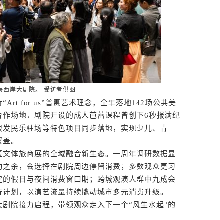
海西岸大剧院。 受访者供图
 for us”普惠艺术理念，全年落地142场公共美
合作场地，剧院开设的成人芭蕾课程曾创下6秒报满纪
银发民乐驻场等特色项目同步落地，实现少儿、青
覆盖。
文体旅商展的全域融合新生态。一周年调研数据显
动之余，会选择在剧院周边停留消费；多数观众更习
定的假日与夜间消费窗口期；跨城观演人群中九成会
行计划，以演艺流量持续撬动城市多元消费升级。
院接力启程，带领观众走入下一个“风生水起”的