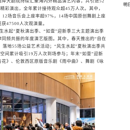
大剧院持续汇聚海内外精品演艺内容，共引进52
明
场精彩演出，全年累计接待观众超45万人次。其中，
，12场音乐会上座率超97%，14场中国原创舞剧上座
获47500人次观演量。
水起”夏秋演出季、“如壹”迎新季三大主题演出季
律同频共振的年度演艺版图。其中，春天推出的“自在
、落地55场公益艺术活动；“风生水起”夏秋演出季共
共空间累计吸引19万人次到场参与；年末“如壹”迎新
与花》、伦敦西区原版音乐剧《雨中曲》、舞剧《咏