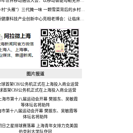
2026年世界移动通信大会：以移动智能勾勒无界普惠新愿景
（乡村“头雁”）三代腌一味 一颗雪菜背后的乡村致富经
虹桥健康科技产业创新中心亮相老博会：让临床“需求”定义银发经济新生态
图片报道
球首架CBJ公务机正式在上海投入商业运营
海市第十八届运动会开幕 樊振东、吴敏霞等
体坛名将助阵