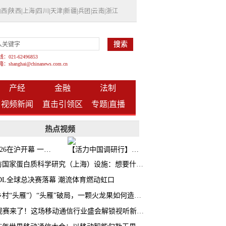
山西
|
陕西
|
上海
|
四川
|
天津
|
新疆
|
兵团
|
云南
|
浙江
021-62496853
shanghai@chinanews.com.cn
产经
金融
法制
视频新闻
直击引领区
专题|
直播
热点视频
BW2026在沪开幕 一众次元品牌集中发布全新企划
【活力中国调研行】上海机器人研究院以技术标准撬动长三角智造协同
探访国家蛋白质科学研究（上海）设施：想要什么蛋白 AI直接设计合成
CDL全球总决赛落幕 潮流体育燃动虹口
（乡村“头雁”）“头雁”破局，一颗火龙果如何造就沪上乡村特色产业化路径
AI观赛来了！这场移动通信行业盛会解锁视听新玩法