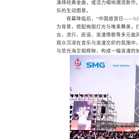
演绎经典金曲，或活力唱响潮流新作
乐的生动图景。
夜幕降临后，“中国旅游日——52
为背景，搭配绚丽灯光与唯美舞美，
台，流行、民谣、浪漫情歌等多元曲
观众沉浸在音乐与浪漫交织的氛围中
与荧光海交相辉映，构成一幅浪漫的