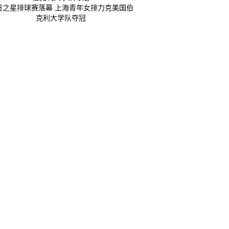
日之星排球赛落幕 上海青年女排力克美国伯
克利大学队夺冠