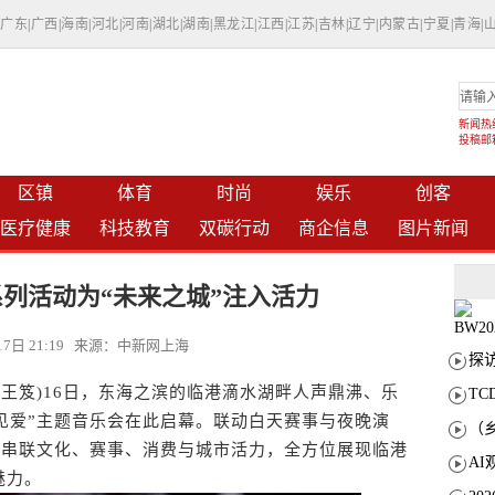
|
广东
|
广西
|
海南
|
河北
|
河南
|
湖北
|
湖南
|
黑龙江
|
江西
|
江苏
|
吉林
|
辽宁
|
内蒙古
|
宁夏
|
青海
|
新闻热线：
投稿邮箱：
区镇
体育
时尚
娱乐
创客
医疗健康
科技教育
双碳行动
商企信息
图片新闻
”系列活动为“未来之城”注入活力
月17日 21:19 来源：中新网上海
 王笈)16日，东海之滨的临港滴水湖畔人声鼎沸、乐
T
遇见爱”主题音乐会在此启幕。联动白天赛事与夜晚演
音乐串联文化、赛事、消费与城市活力，全方位展现临港
魅力。