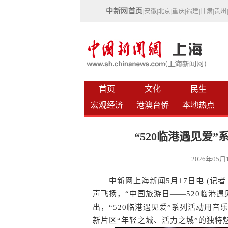
中新网首页
|
安徽
|
北京
|
重庆
|
福建
|
甘肃
|
贵州
首页
文化
民生
宏观经济
港澳台侨
本地热点
“520临港遇见爱
2026年05
中新网上海新闻5月17日电 (记者
声飞扬，“中国旅游日——520临港
出，“520临港遇见爱”系列活动用
新片区“年轻之城、活力之城”的独特