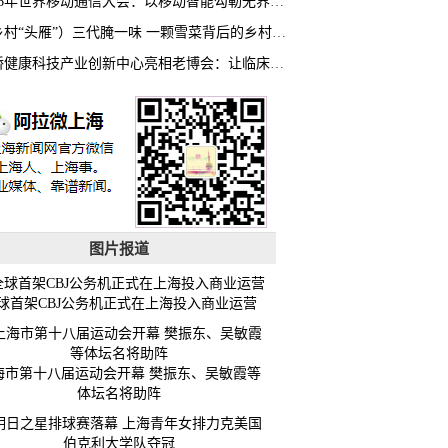
2026年世界移动通信大会：以移动智能勾勒无界普惠新愿景
（乡村“头雁”）三代腌一味 一颗雪菜背后的乡村致富经
虹桥健康科技产业创新中心亮相老博会：让临床“需求”定义银发经济新生态
图片报道
球首架CBJ公务机正式在上海投入商业运营
海市第十八届运动会开幕 樊振东、吴敏霞等
体坛名将助阵