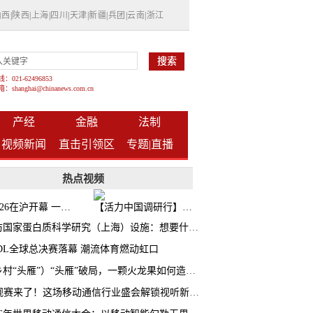
山西
|
陕西
|
上海
|
四川
|
天津
|
新疆
|
兵团
|
云南
|
浙江
021-62496853
shanghai@chinanews.com.cn
产经
金融
法制
视频新闻
直击引领区
专题|
直播
热点视频
BW2026在沪开幕 一众次元品牌集中发布全新企划
【活力中国调研行】上海机器人研究院以技术标准撬动长三角智造协同
探访国家蛋白质科学研究（上海）设施：想要什么蛋白 AI直接设计合成
CDL全球总决赛落幕 潮流体育燃动虹口
（乡村“头雁”）“头雁”破局，一颗火龙果如何造就沪上乡村特色产业化路径
AI观赛来了！这场移动通信行业盛会解锁视听新玩法