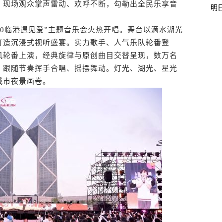
。现场观众掌声雷动、欢呼不断，勾勒出全民乐享音
明
0临港遇见爱”主题音乐会火热开唱。舞台以滴水湖光
打造沉浸式视听盛宴。实力歌手、人气乐队轮番登
风轮番上演，经典旋律与原创曲目交替呈现，数万名
，跟随节奏挥手合唱、摇摆舞动。灯光、湖光、星光
城市夜景画卷。