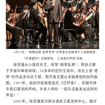
5月25日，“致敬经典·逐梦苍穹”交响音乐会献演于上音歌剧院，
《华夏圆宇》压轴登场。 上海音乐学院 供图
徐坚强从小喜欢天文，经常“胡思乱想”，把自己置
于宇宙中审视地球。50多年的创作生涯中，这位上音“老
将”的作品多达近千部，而宇宙主题从未缺席他的创作版
图。1987年，他创作民族管弦乐《日环食》，挖掘天体
中变幻莫测的声响。许多人惊叹：“民乐还能发出这样的
声音！”
2002年，徐坚强首次探访酒泉卫星发射中心，面对