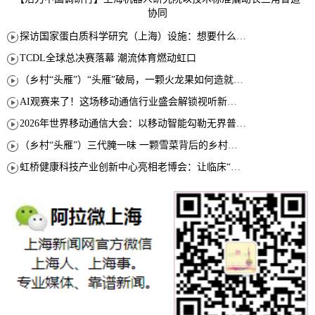
协同
探访国家蛋白质科学研究（上海）设施：想要什么蛋白 AI直接设计合成
TCDL全球总决赛落幕 潮流体育燃动虹口
（乡村“头雁”）“头雁”破局，一颗火龙果如何造就沪上乡村特色产业化路径
AI观赛来了！这场移动通信行业盛会解锁视听新玩法
2026年世界移动通信大会：以移动智能勾勒无界普惠新愿景
（乡村“头雁”）三代腌一味 一颗雪菜背后的乡村致富经
虹桥健康科技产业创新中心亮相老博会：让临床“需求”定义银发经济新生态