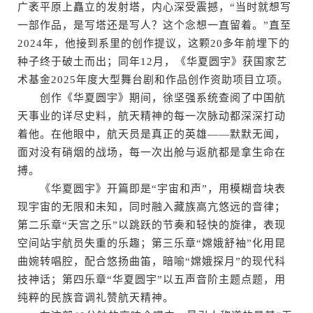
广袤平原上矗立的发射塔，内心深受震撼，“当时就想写
一部作品，是写塔还是写人？这个念想一直留着。”直至
2024年，他接到系里的创作提议，这颗20多年前埋下的
种子终于破土而出；同年12月，《华夏圆宇》获国家艺
术基金2025年度大型舞台剧和作品创作资助项目立项。
创作《华夏圆宇》期间，徐坚强系统查阅了中国航
天事业的详尽史料，航天精神的每一次脉动都深深打动
着他。在他眼中，航天员是真正的英雄——默默无闻，
面对没有硝烟的战场，每一次出舱与返航都是拿生命在
搏。
《华夏圆宇》开篇即是“宇宙和声”，用模糊音块表
现宇宙的无限和未知，同时融入藏族高亢悠远的音律；
第二乐章“天宫之乐”以跳跃的节奏和轻快的旋律，表现
空间站宇航员失重的乐趣；第三乐章“嫦娥舒袖”化用昆
曲婉转唱腔，配合悠扬曲笛，暗喻“嫦娥探月”的现代科
技神话；第四乐章“华夏圆宇”以五声音阶主题点题，用
纯粹的民族音调礼赞航天精神。