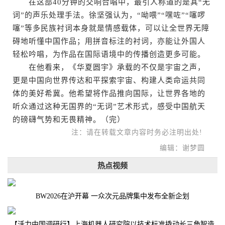
在这部40分钟的交响合唱中，最引人称道的是其“无
词”的声乐处理手法。徐坚强认为，“呦喂”“嘿咗”“噻啰
噻”等多民族衬词本身就是情感载体，可以让全世界无障
碍地听懂中国作品；用拼音标注的衬词，亦能让外国人
轻松吟唱，为作品在国际语境中的传播创造更多可能。
在他看来，《华夏圆宇》承载的不仅是宇宙之声，
更是中国向世界传达和平探索宇宙、构建人类命运共同
体的美好希冀。他希望将作品推向国际，让世界各地的
听众通过这种无国界的“无词”艺术形式，感受中国航天
的磅礴气势和无畏精神。（完）
注：请在转载文章内容时务必注明出处!
编辑：谢梦圆
热点视频
BW2026在沪开幕 一众次元品牌集中发布全新企划
【活力中国调研行】上海机器人研究院以技术标准撬动长三角智造