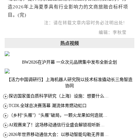
造2026年上海夏季具有行业影响力的文商旅融合标杆项
目。(完)
注：请在转载文章内容时务必注明出处!
编辑：李秋莹
热点视频
BW2026在沪开幕 一众次元品牌集中发布全新企划
【活力中国调研行】上海机器人研究院以技术标准撬动长三角智造
协同
探访国家蛋白质科学研究（上海）设施：想要什么蛋白 AI直接设计合成
TCDL全球总决赛落幕 潮流体育燃动虹口
（乡村“头雁”）“头雁”破局，一颗火龙果如何造就沪上乡村特色产业化路径
AI观赛来了！这场移动通信行业盛会解锁视听新玩法
2026年世界移动通信大会：以移动智能勾勒无界普惠新愿景