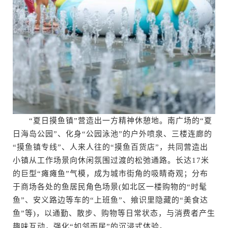
“夏日摸鱼镇”营造出一方精神休憩地。南广场的“夏
日海岛公园”、化身“公园泳池”的户外喷泉、三楼连廊的
“摸鱼镇专线”、人来人往的“摸鱼百货店”，共同营造出
小镇从工作场景向休闲氛围过渡的松弛通路。长达17米
的巨型“瘫瘫鱼”气模，成为城市街角的吸睛奇观；分布
于商场各处的鱼居民角色场景(如北区一楼购物的“时髦
鱼”、安义路边等车的“上班鱼”、飨识里隐藏的“美食达
鱼”等)，以通勤、散步、购物等日常状态，与消费者产生
趣味互动，强化“如邻而居”的沉浸式体验。