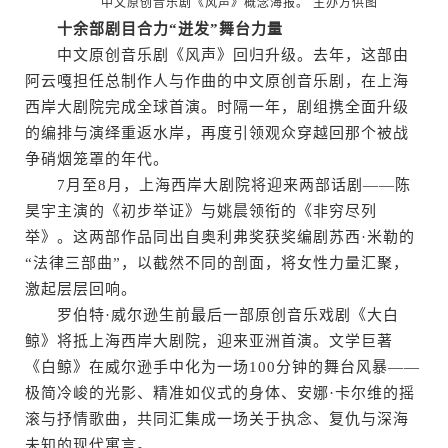
中文原创音乐剧《风声》概念海报。 主办方供图
十余部剧目合力“迸发”舞台力量
中文原创音乐剧《风声》回归升级。去年，这部由
阿云嘎担任总制作人与作曲的中文原创音乐剧，在上海
西岸大剧院完成全球首演。时隔一年，剧组携全面升级
的编排与演绎重返水岸，再度引领观众穿越回那个被战
争硝烟笼罩的年代。
7月至8月，上海西岸大剧院将迎来两部话剧——陈
昊宇主演的《初步举证》与姚晨领衔的《非穷尽列
举》。这两部作品同出自奥利弗奖获奖编剧苏西·米勒的
“法律三部曲”，以截然不同的剖面，将女性力量汇聚，
激起层层回响。
罗伯特·威尔逊生前最后一部原创音乐戏剧《大白
鲸》将抵上海西岸大剧院，迎来亚洲首演。文学巨著
《白鲸》在威尔逊手中化为一场100分钟的舞台风暴——
极简冷峻的光影、精准如仪式的身体、安娜·卡尔维的摇
滚与抒情歌曲，共同汇集成一场关于执念、复仇与深海
未知的现代寓言。