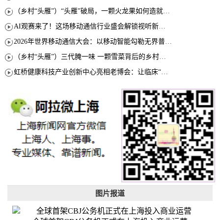
（乡村“头雁”）“头雁”破局，一颗火龙果如何造就沪上乡村特色产业化路径
AI观赛来了！这场移动通信行业盛会解锁视听新玩法
2026年世界移动通信大会：以移动智能勾勒无界普惠新愿景
（乡村“头雁”）三代腌一味 一颗雪菜背后的乡村致富经
虹桥健康科技产业创新中心亮相老博会：让临床“需求”定义银发经济新生态
图片报道