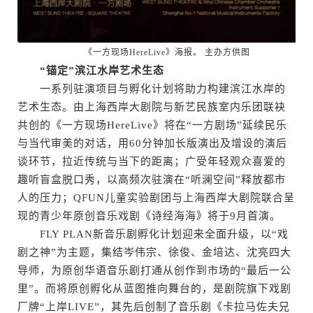
《一方现场HereLive》海报。 主办方供图
“锚定”滨江水岸艺术生态
一系列驻演项目与孵化计划将助力构建滨江水岸的
艺术生态。由上海西岸大剧院与新艺民族室内乐团联袂
共创的《一方现场HereLive》将在“一方剧场”延续民乐
与当代审美的对话，用60分钟加长版演出及增设的演后
谈环节，拉近传统与当下的距离；广受年轻观众喜爱的
趣听盲盒脱口秀，以高频次驻演在“听澜空间”释放都市
人的压力；QFUN儿童实验剧团与上海西岸大剧院联合呈
现的青少年原创音乐戏剧《诗经海海》将于9月首演。
FLY PLAN新音乐剧孵化计划迎来全面升级，以“戏
剧之神”为主题，集结岑伟宗、徐俊、金培达、沈亮四大
导师，为原创华语音乐剧打通从创作到市场的“最后一公
里”。而将原创孵化从蓝图推向舞台的，是剧院旗下戏剧
厂牌“上岸LIVE”，其先后创制了音乐剧《卡拉马佐夫兄