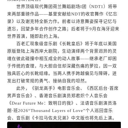
世界顶级现代舞团荷兰舞蹈剧场I团（NDT1）将带
来两部重磅作品——基里安献给NDT的收官舞作《忆忘
录》以及谢克特全新力作。前者以诗意舞姿探寻记忆与
遗忘，回望多年合作创作之路；后者将于9月在海牙迎来
世界首演，随即赴约上海。
百老汇现象级音乐剧《长靴皇后》将于年底以美国
原版登陆上海西岸大剧院，生动演绎两个背景迥异的灵
魂在彼此碰撞中相互成全的动人故事——继承老厂却困
于传统的查理，与大胆自信却深藏伤痛的萝拉，因一双
独具匠心的长靴结缘。当两人携手跨越偏见与障碍，迸
发出打破常规的勇气、接纳自我的坦然。
此外，《驯龙高手》电影音乐会、《西区后台·首席
男声音乐会》、香港音乐剧演员郑君炽个人音乐会
《Dear Future Me：致明日的我》、法语音乐剧演员洛
朗·班2026“Thousand Layers of Love”个人巡回音乐
会、音乐剧《卡拉马佐夫兄弟》中文版也将先后上演。