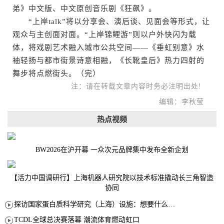
弟》中文版、中文原创音乐剧《狂飙》。
“上岸talk”将以分享会、演后谈、见面会等形式，让
观众与主创面对面。“上岸锦鲤游”则以户外快闪为载
体，将戏剧艺术融入城市公共空间——《垂虹别意》水
袖轻扬与都市街景诗意相融，《长靴皇后》热力四射的
舞步将点燃街头。（完）
注：请在转载文章内容时务必注明出处!
编辑：李秋莹
热点视频
BW2026在沪开幕 一众次元品牌集中发布全新企划
【活力中国调研行】上海机器人研究院以技术标准撬动长三角智造
协同
探访国家蛋白质科学研究（上海）设施：想要什么蛋白 AI直接设计合成
TCDL全球总决赛落幕 潮流体育燃动虹口