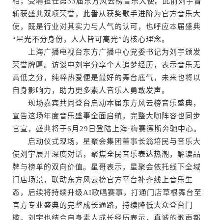
相，受聘担任第33届东方风云榜音乐大使。此前刘宇曾
斩获盛典双项荣誉，此番从获奖歌手进阶为官方音乐大
使，既是行业对其实力与人气的认可，也呼应本届盛典
“星光不分身份，人人皆可高光”的核心理念。
上海广播电视台东方广播中心党委书记为刘宇颁发
荣誉牌匾。访谈中刘宇分享个人追梦经历，表示音乐无
高低之分，纯粹热爱便是最好的舞台底气，未来也将以
自身影响力，助力更多素人音乐人勇敢发声。
现场嘉宾共同登台启动本届东方风云榜音乐盛典，
宣告这场年度音乐盛事全面启航，完整大咖阵容也同步
官宣，盛典将于6月29日登陆上海·梅赛德斯奔驰中心。
启动仪式现场，星聚会集团董事长翁培民与音乐大
使刘宇展开深度对话，聚焦全民音乐表达热潮，解读品
牌与榜单的双向价值。星哥表示，星聚会依托线下全域
门店场景，联动东方风云榜官方平台补齐线上音乐生
态，后续将持续升级AI歌唱赛事，打通门店草根舞台至
官方专业盛典的完整成长通路，持续降低大众登台门
槛。刘宇也结合自身素人成长经历表示，真诚的歌声都