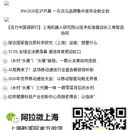
BW2026在沪开幕 一众次元品牌集中发布全新企划
【活力中国调研行】上海机器人研究院以技术标准撬动长三角智造
协同
探访国家蛋白质科学研究（上海）设施：想要什么蛋白 AI直接设计合成
TCDL全球总决赛落幕 潮流体育燃动虹口
（乡村“头雁”）“头雁”破局，一颗火龙果如何造就沪上乡村特色产业化路径
AI观赛来了！这场移动通信行业盛会解锁视听新玩法
2026年世界移动通信大会：以移动智能勾勒无界普惠新愿景
（乡村“头雁”）三代腌一味 一颗雪菜背后的乡村致富经
虹桥健康科技产业创新中心亮相老博会：让临床“需求”定义银发经济新生态