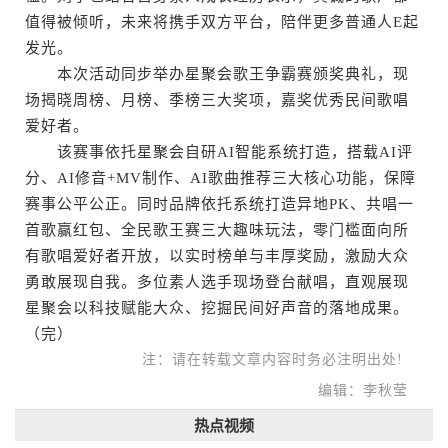
值得被倾听，未来将携手双方平台，陪伴更多普通人E起
发光。
本次活动同步举办星聚会歌王争霸赛颁奖典礼，现
场揭晓周榜、月榜、季榜三大奖项，嘉奖优秀民间歌唱
爱好者。
该赛事依托星聚会自研AI智能系统打造，搭载AI评
分、AI修音+MV制作、AI歌曲推荐三大核心功能，保障
赛事公平公正。同时品牌依托系统打造异地PK、共唱一
首歌赢红包、全民歌王赛三大趣味玩法，零门槛面向所
有歌唱爱好者开放，以实时榜单与丰厚奖励，激励大众
勇敢展现自我。多位素人选手现场登台献唱，直观展现
星聚会以科技赋能大众、挖掘民间好声音的落地成果。
（完）
注：请在转载文章内容时务必注明出处!
编辑：李秋莹
热点视频