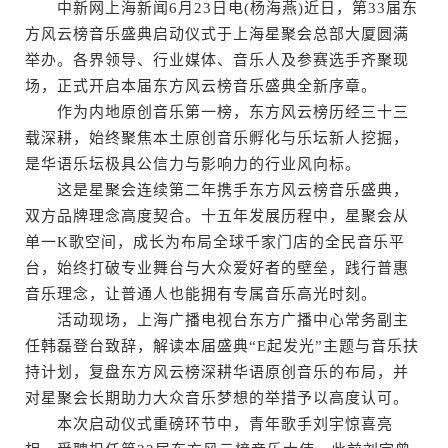
中新网上海新闻6月23日电(杨海燕)近日，第33届东
方风云榜音乐盛典启动仪式于上海星聚会总部大厦圆满
举办。各界领导、行业媒体、音乐人及参赛选手齐聚现
场，正式开启本届东方风云榜音乐盛典全新序章。
作为内地原创音乐第一榜，东方风云榜历经三十三
载深耕，始终聚焦本土原创音乐孵化与乐坛新人挖掘，
是华语乐坛极具公信力与影响力的行业风向标。
这是星聚会连续第二年携手东方风云榜音乐盛典，
双方品牌理念高度契合。十五年发展历程中，星聚会从
单一K歌空间，成长为布局全球千家门店的全民音乐平
台，始终打破专业舞台与大众爱好者的壁垒，践行普惠
音乐理念，让普通人也能拥有专属音乐高光时刻。
活动现场，上海广播电视台东方广播中心常务副主
任韩磊登台致辞，解读本届盛典“E起发光”主题与音乐扶
持计划，复盘东方风云榜深耕华语原创音乐的布局，并
对星聚会长期助力大众音乐梦想的举措予以高度认可。
本次启动仪式重磅环节中，青年歌手刘宇惊喜亮