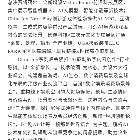
总决赛将落地；全新增设Vision Future前沿科技展区，
集中展示智能机器人、AI大模型、智能穿戴等新技术；
ChinaJoy Next Play创新游戏体验场提供AI NPC、互动
叙事、生成式内容等前沿产品试玩，打造AI与游戏深度
融合的实验场景；影像科技×二次元文化专属展区打通
“采集、处理、输出”全产业链；UGA极致装备EDC
PARK展区以高端解压玩具链接Z世代高净值群体。
ChinaJoy系列峰会紧扣“AI驱动数字内容创作”行业
脉搏，以“全新增长”与“技术破圈”为核心，共设六大行
业峰会，构建覆盖游戏、AI生态、数字消费场景及全球
化布局的顶级产业交流平台；首设“数字娱乐消费场景峰
会”，重构线下娱乐空间的人货场连接，聚焦“生态协同
与价值共创、场景变现与长效运营、跨界融合与生态共
建”三大维度，探讨沉浸式硬件与线下内容融合、数字孪
生赋能实体娱乐场景及会员经济创新；新增“短剧创新论
坛”，以“剧AI·让每一帧都是世界语言”为主题，解析AI
技术如何推动短剧从流量竞争走向精品提质，助力企业