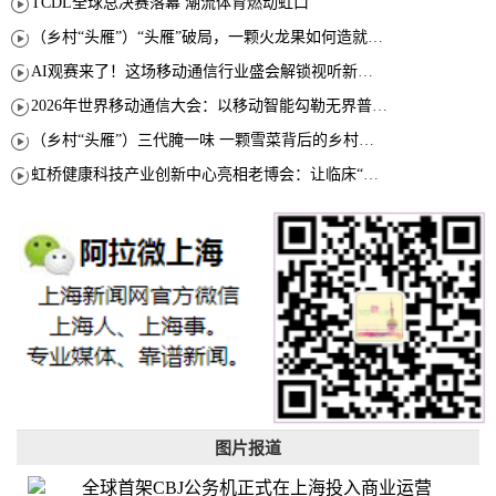
TCDL全球总决赛落幕 潮流体育燃动虹口
（乡村“头雁”）“头雁”破局，一颗火龙果如何造就沪上乡村特色产业化路径
AI观赛来了！这场移动通信行业盛会解锁视听新玩法
2026年世界移动通信大会：以移动智能勾勒无界普惠新愿景
（乡村“头雁”）三代腌一味 一颗雪菜背后的乡村致富经
虹桥健康科技产业创新中心亮相老博会：让临床“需求”定义银发经济新生态
图片报道