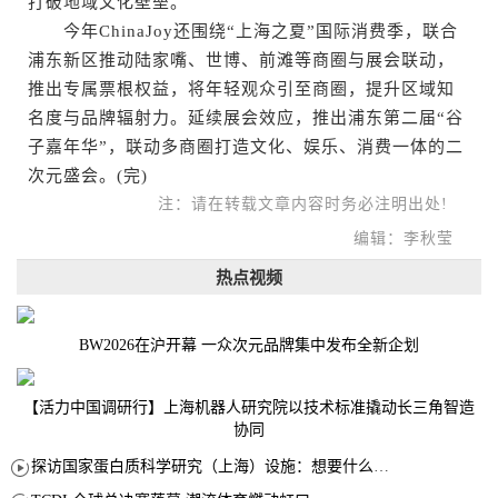
打破地域文化壁垒。
今年ChinaJoy还围绕“上海之夏”国际消费季，联合
浦东新区推动陆家嘴、世博、前滩等商圈与展会联动，
推出专属票根权益，将年轻观众引至商圈，提升区域知
名度与品牌辐射力。延续展会效应，推出浦东第二届“谷
子嘉年华”，联动多商圈打造文化、娱乐、消费一体的二
次元盛会。(完)
注：请在转载文章内容时务必注明出处!
编辑：李秋莹
热点视频
BW2026在沪开幕 一众次元品牌集中发布全新企划
【活力中国调研行】上海机器人研究院以技术标准撬动长三角智造
协同
探访国家蛋白质科学研究（上海）设施：想要什么蛋白 AI直接设计合成