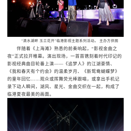
“滴水湖畔 玉兰花开”临港影视主题系列活动。 主办方供图
伴随着《上海滩》熟悉的前奏响起，“影视金曲之
夜”正式拉开帷幕。演出现场，一首首镌刻着时代印记的
影视经典曲目轮番上演——《追梦人》的江湖豪情、
《我和春天有个约会》的温柔岁月、《新鸳鸯蝴蝶梦》
的童年回忆……观众或挥舞荧光棒跟唱，或拿出手机记
录下动人瞬间，湖风、星光、金曲交织在一起，构成了
临港夏夜最美的画面。