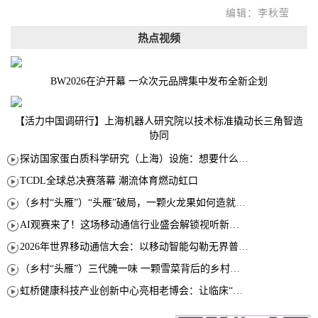
编辑：李秋莹
热点视频
BW2026在沪开幕 一众次元品牌集中发布全新企划
【活力中国调研行】上海机器人研究院以技术标准撬动长三角智造
协同
探访国家蛋白质科学研究（上海）设施：想要什么蛋白 AI直接设计合成
TCDL全球总决赛落幕 潮流体育燃动虹口
（乡村“头雁”）“头雁”破局，一颗火龙果如何造就沪上乡村特色产业化路径
AI观赛来了！这场移动通信行业盛会解锁视听新玩法
2026年世界移动通信大会：以移动智能勾勒无界普惠新愿景
（乡村“头雁”）三代腌一味 一颗雪菜背后的乡村致富经
虹桥健康科技产业创新中心亮相老博会：让临床“需求”定义银发经济新生态